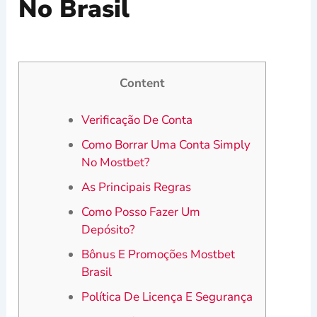
No Brasil
Content
Verificação De Conta
Como Borrar Uma Conta Simply
No Mostbet?
As Principais Regras
Como Posso Fazer Um
Depósito?
Bônus E Promoções Mostbet
Brasil
Política De Licença E Segurança