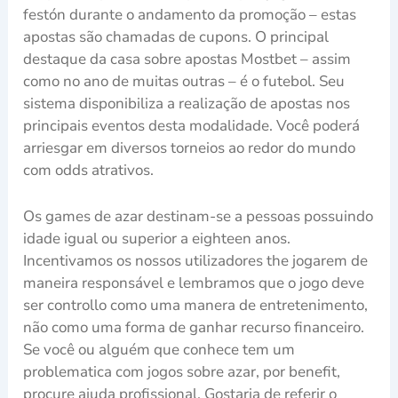
festón durante o andamento da promoção – estas
apostas são chamadas de cupons. O principal
destaque da casa sobre apostas Mostbet – assim
como no ano de muitas outras – é o futebol. Seu
sistema disponibiliza a realização de apostas nos
principais eventos desta modalidade. Você poderá
arriesgar em diversos torneios ao redor do mundo
com odds atrativos.
Os games de azar destinam-se a pessoas possuindo
idade igual ou superior a eighteen anos.
Incentivamos os nossos utilizadores the jogarem de
maneira responsável e lembramos que o jogo deve
ser controllo como uma manera de entretenimento,
não como uma forma de ganhar recurso financeiro.
Se você ou alguém que conhece tem um
problematica com jogos sobre azar, por benefit,
procure ajuda profissional. Gostaria de referir o