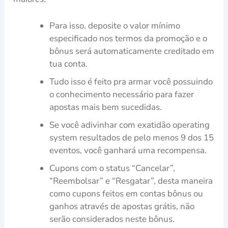
Para isso, deposite o valor mínimo
especificado nos termos da promoção e o
bônus será automaticamente creditado em
tua conta.
Tudo isso é feito pra armar você possuindo
o conhecimento necessário para fazer
apostas mais bem sucedidas.
Se você adivinhar com exatidão operating
system resultados de pelo menos 9 dos 15
eventos, você ganhará uma recompensa.
Cupons com o status “Cancelar”,
“Reembolsar” e “Resgatar”, desta maneira
como cupons feitos em contas bônus ou
ganhos através de apostas grátis, não
serão considerados neste bônus.