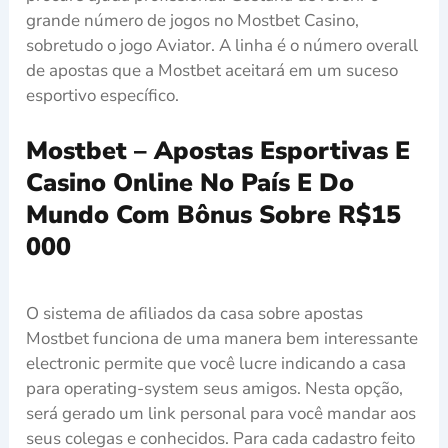
grande número de jogos no Mostbet Casino,
sobretudo o jogo Aviator. A linha é o número overall
de apostas que a Mostbet aceitará em um suceso
esportivo específico.
Mostbet – Apostas Esportivas E
Casino Online No País E Do
Mundo Com Bônus Sobre R$15
000
O sistema de afiliados da casa sobre apostas
Mostbet funciona de uma manera bem interessante
electronic permite que você lucre indicando a casa
para operating-system seus amigos. Nesta opção,
será gerado um link personal para você mandar aos
seus colegas e conhecidos. Para cada cadastro feito