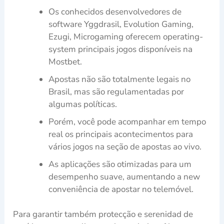
Os conhecidos desenvolvedores de
software Yggdrasil, Evolution Gaming,
Ezugi, Microgaming oferecem operating-
system principais jogos disponíveis na
Mostbet.
Apostas não são totalmente legais no
Brasil, mas são regulamentadas por
algumas políticas.
Porém, você pode acompanhar em tempo
real os principais acontecimentos para
vários jogos na seção de apostas ao vivo.
As aplicações são otimizadas para um
desempenho suave, aumentando a new
conveniência de apostar no telemóvel.
Para garantir também protecção e serenidad de