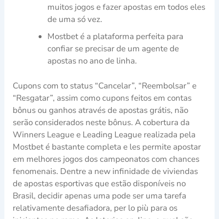
muitos jogos e fazer apostas em todos eles
de uma só vez.
Mostbet é a plataforma perfeita para
confiar se precisar de um agente de
apostas no ano de linha.
Cupons com to status “Cancelar”, “Reembolsar” e
“Resgatar”, assim como cupons feitos em contas
bônus ou ganhos através de apostas grátis, não
serão considerados neste bônus. A cobertura da
Winners League e Leading League realizada pela
Mostbet é bastante completa e les permite apostar
em melhores jogos dos campeonatos com chances
fenomenais. Dentre a new infinidade de viviendas
de apostas esportivas que estão disponíveis no
Brasil, decidir apenas uma pode ser uma tarefa
relativamente desafiadora, per lo più para os