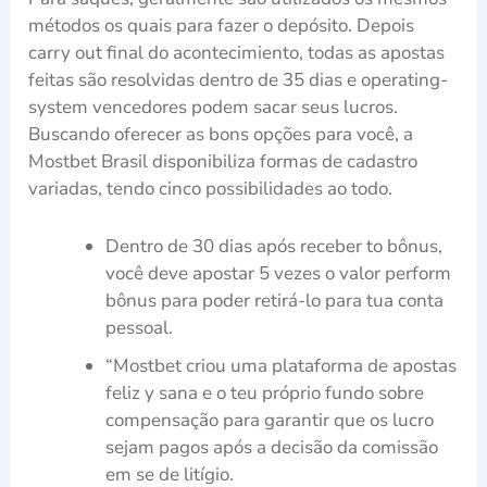
métodos os quais para fazer o depósito. Depois
carry out final do acontecimiento, todas as apostas
feitas são resolvidas dentro de 35 dias e operating-
system vencedores podem sacar seus lucros.
Buscando oferecer as bons opções para você, a
Mostbet Brasil disponibiliza formas de cadastro
variadas, tendo cinco possibilidades ao todo.
Dentro de 30 dias após receber to bônus,
você deve apostar 5 vezes o valor perform
bônus para poder retirá-lo para tua conta
pessoal.
“Mostbet criou uma plataforma de apostas
feliz y sana e o teu próprio fundo sobre
compensação para garantir que os lucro
sejam pagos após a decisão da comissão
em se de litígio.