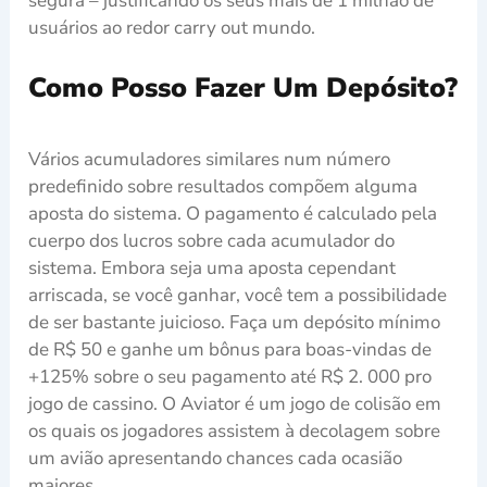
segura – justificando os seus mais de 1 milhão de
usuários ao redor carry out mundo.
Como Posso Fazer Um Depósito?
Vários acumuladores similares num número
predefinido sobre resultados compõem alguma
aposta do sistema. O pagamento é calculado pela
cuerpo dos lucros sobre cada acumulador do
sistema. Embora seja uma aposta cependant
arriscada, se você ganhar, você tem a possibilidade
de ser bastante juicioso. Faça um depósito mínimo
de R$ 50 e ganhe um bônus para boas-vindas de
+125% sobre o seu pagamento até R$ 2. 000 pro
jogo de cassino. O Aviator é um jogo de colisão em
os quais os jogadores assistem à decolagem sobre
um avião apresentando chances cada ocasião
maiores.