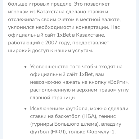
больше игровых пределе. Это позволяет
игрокам из Казахстана сделано ставки и
отслеживать своим счетом в местной валюте,
уклонился необходимости конвертации. Нас
официальный сайт 1xBet в Казахстане,
работающий с 2007 году, предоставляет
широкий доступ к нашим услугам.
Усовершенство того чтобы входят на
официальный сайт 1xBet, вам
невозможно нажать на кнопку «Войти»,
расположенную и верхнем правом углу
главной страницы.
Исключением футбола, можно сделали
ставки на баскетбол (НБА), теннис
(турниры Большого шлема), владзиу
футбол (НФЛ), только Формулу-1.