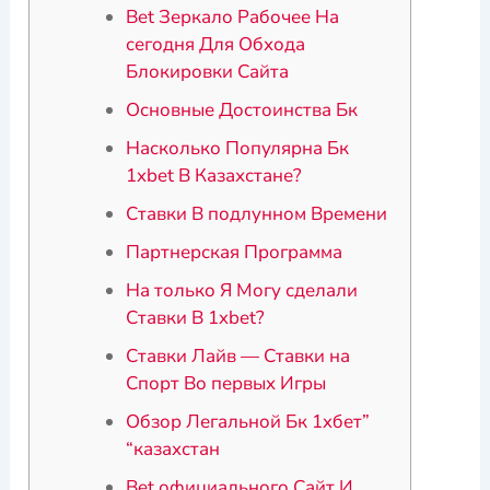
Bet Зеркало Рабочее На
сегодня Для Обхода
Блокировки Сайта
Основные Достоинства Бк
Насколько Популярна Бк
1xbet В Казахстане?
Ставки В подлунном Времени
Партнерская Программа
На только Я Могу сделали
Ставки В 1xbet?
Ставки Лайв — Ставки на
Спорт Во первых Игры
Обзор Легальной Бк 1xбет”
“казахстан
Bet официального Сайт И