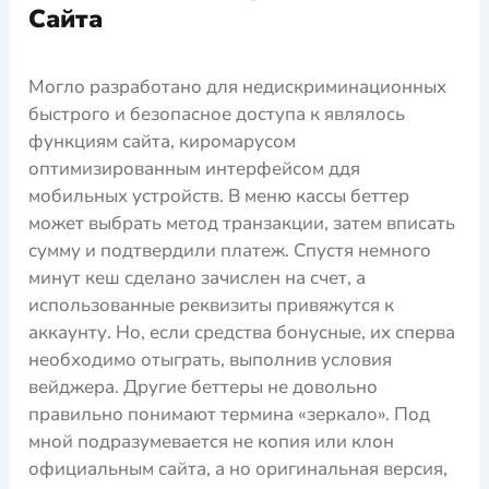
Сайта
Могло разработано для недискриминационных
быстрого и безопасное доступа к являлось
функциям сайта, киромарусом
оптимизированным интерфейсом ддя
мобильных устройств. В меню кассы беттер
может выбрать метод транзакции, затем вписать
сумму и подтвердили платеж. Спустя немного
минут кеш сделано зачислен на счет, а
использованные реквизиты привяжутся к
аккаунту. Но, если средства бонусные, их сперва
необходимо отыграть, выполнив условия
вейджера. Другие беттеры не довольно
правильно понимают термина «зеркало». Под
мной подразумевается не копия или клон
официальным сайта, а но оригинальная версия,