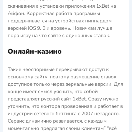
скачивания а установки приложения 1xBet на
Айфон. Корректная работа программы
поддерживается на устройствах пиппардом
версией iOS 9. 0 и вровень. Новичкам лучше
пора игру на что сайте с одиночных ставок.
Онлайн-казино
Такие неоспоримые перекрывают доступ к
основному сайту, поэтому размещение ставок
доступное только через зеркальные версии. Для
конце имеет смысл уяснить, что собой
представляет русский сайт 1xBet. Сразу нужно
уточнить, что контора проверенная и работает в
индустрии сетевого беттинга с 2007 незадолго.
Сервис динамично развивается, с каждым
моментально предлагая своим клиентам” “всё