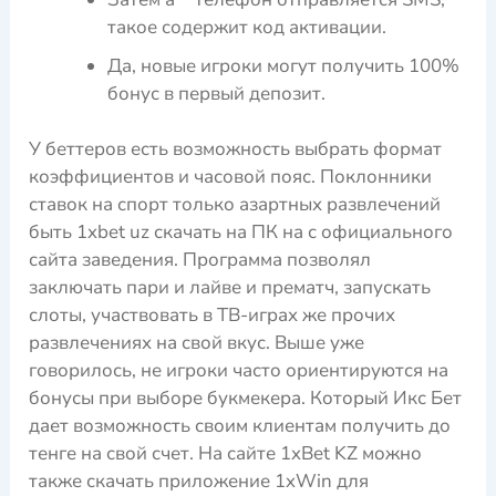
такое содержит код активации.
Да, новые игроки могут получить 100%
бонус в первый депозит.
У беттеров есть возможность выбрать формат
коэффициентов и часовой пояс. Поклонники
ставок на спорт только азартных развлечений
быть 1xbet uz скачать на ПК на с официального
сайта заведения. Программа позволял
заключать пари и лайве и прематч, запускать
слоты, участвовать в ТВ-играх же прочих
развлечениях на свой вкус. Выше уже
говорилось, не игроки часто ориентируются на
бонусы при выборе букмекера. Который Икс Бет
дает возможность своим клиентам получить до
тенге на свой счет. На сайте 1xBet KZ можно
также скачать приложение 1xWin для