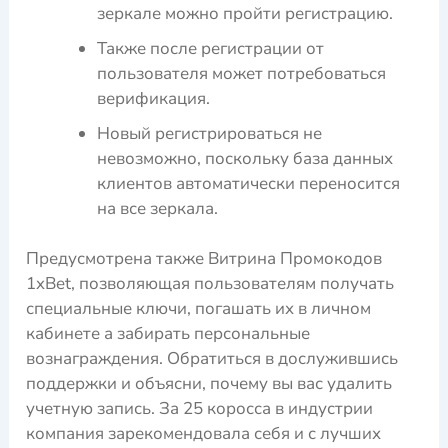
зеркале можно пройти регистрацию.
Также после регистрации от
пользователя может потребоваться
верификация.
Новый регистрироваться не
невозможно, поскольку база данных
клиентов автоматически переносится
на все зеркала.
Предусмотрена также Витрина Промокодов
1xBet, позволяющая пользователям получать
специальные ключи, погашать их в личном
кабинете а забирать персональные
вознаграждения. Обратиться в дослужившись
поддержки и объясни, почему вы вас удалить
учетную запись. За 25 коросса в индустрии
компания зарекомендовала себя и с лучших