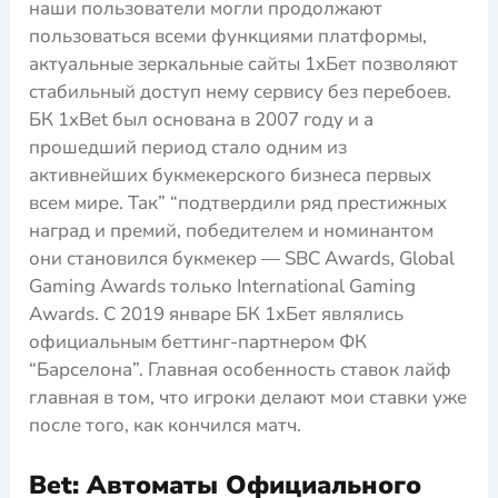
наши пользователи могли продолжают
пользоваться всеми функциями платформы,
актуальные зеркальные сайты 1хБет позволяют
стабильный доступ нему сервису без перебоев.
БК 1xBet был основана в 2007 году и а
прошедший период стало одним из
активнейших букмекерского бизнеса первых
всем мире. Так” “подтвердили ряд престижных
наград и премий, победителем и номинантом
они становился букмекер — SBC Awards, Global
Gaming Awards только International Gaming
Awards. С 2019 январе БК 1хБет являлись
официальным беттинг-партнером ФК
“Барселона”. Главная особенность ставок лайф
главная в том, что игроки делают мои ставки уже
после того, как кончился матч.
Bet: Автоматы Официального