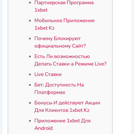
Партнерская Программа
1xbet
Мобильное Приложение
1xbet Kz
Почему Блокируют
официальному Сайт?
Есть Ли возможностью
Делать Ставки а Режиме Live?
Live Ставки
Бет: Доступность На
Платформах
Бонусы И действуют Акции
Для Клиентов 1xbet Kz
Приложение 1xbet Для
Android