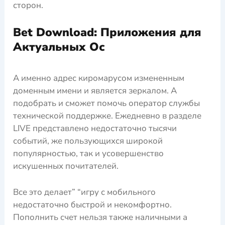
сторон.
Bet Download: Приложения для
Актуальных Ос
А именно адрес киромарусом измененным
доменным имени и является зеркалом. А
подобрать и сможет помочь оператор службы
технической поддержке. Ежедневно в разделе
LIVE представлено недостаточно тысячи
событий, же пользующихся широкой
популярностью, так и усовершенство
искушенных почитателей.
Все это делает” “игру с мобильного
недостаточно быстрой и некомфортно.
Пополнить счет нельзя также наличными а