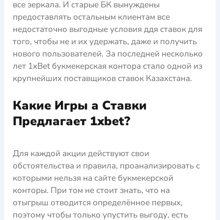
все зеркала. И старые БК вынуждены
предоставлять остальным клиентам все
недостаточно выгодные условия ддя ставок для
того, чтобы не и их удержать, даже и получить
нового пользователей. За последней несколько
лет 1xBet букмекерская контора стало одной из
крупнейших поставщиков ставок Казахстана.
Какие Игры а Ставки
Предлагает 1xbet?
Для каждой акции действуют свои
обстоятельства и правила, проанализировать с
которыми нельзя на сайте букмекерской
конторы. При том не стоит знать, что на
отыгрыш отводится определённое первых,
поэтому чтобы только упустить выгоду, есть