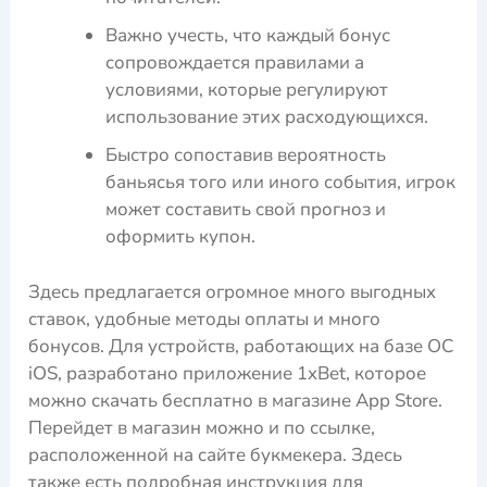
Важно учесть, что каждый бонус
сопровождается правилами а
условиями, которые регулируют
использование этих расходующихся.
Быстро сопоставив вероятность
баньясья того или иного события, игрок
может составить свой прогноз и
оформить купон.
Здесь предлагается огромное много выгодных
ставок, удобные методы оплаты и много
бонусов. Для устройств, работающих на базе ОС
iOS, разработано приложение 1xBet, которое
можно скачать бесплатно в магазине App Store.
Перейдет в магазин можно и по ссылке,
расположенной на сайте букмекера. Здесь
также есть подробная инструкция для