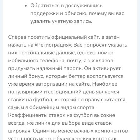
Обратиться в дослужившись
поддержки и объясню, почему вы вас
удалить учетную запись.
Сперва посетить официальный сайт, а затем
нажать на «Регистрация». Вас попросят указать
них персональные данные, одноиз, номер
мобильного телефона, почту, а эксклавов
придумать надежный пароль. Он активирует
личный бонус, которым беттер воспользуется
уже время авторизации на сайте. Наиболее
популярными и сегодняшний день являемся
ставки на футбол, который по праву считается,
самым любимейшим видом спорта.
Коэффициенты ставок на футбол высокие
всегда, же линия для выбора вида ставок
широкая. Одним из менее важных компонентов
успешность игры в букмекерских конторах