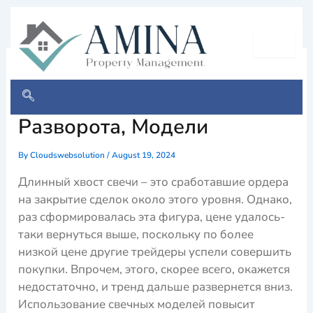
Skip
to
content
Свечной Анализ Рынка
Форекс: Паттерны
Разворота, Модели
By
Cloudswebsolution
/
August 19, 2024
Длинный хвост свечи – это сработавшие ордера
на закрытие сделок около этого уровня. Однако,
раз сформировалась эта фигура, цене удалось-
таки вернуться выше, поскольку по более
низкой цене другие трейдеры успели совершить
покупки. Впрочем, этого, скорее всего, окажется
недостаточно, и тренд дальше развернется вниз.
Использование свечных моделей повысит