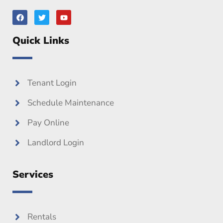
F
T
Y
a
w
o
c
i
u
e
t
t
Quick Links
b
t
u
o
e
b
o
r
e
k
Tenant Login
Schedule Maintenance
Pay Online
Landlord Login
Services
Rentals