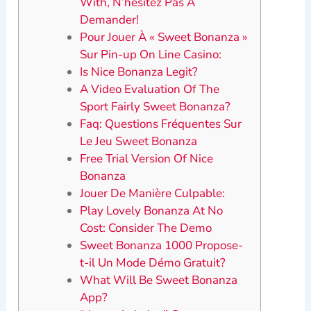
With, N’hésitez Pas À
Demander!
Pour Jouer À « Sweet Bonanza »
Sur Pin-up On Line Casino:
Is Nice Bonanza Legit?
A Video Evaluation Of The
Sport Fairly Sweet Bonanza?
Faq: Questions Fréquentes Sur
Le Jeu Sweet Bonanza
Free Trial Version Of Nice
Bonanza
Jouer De Manière Culpable:
Play Lovely Bonanza At No
Cost: Consider The Demo
Sweet Bonanza 1000 Propose-
t-il Un Mode Démo Gratuit?
What Will Be Sweet Bonanza
App?