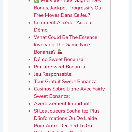
Pouvons-nous Gagner Des
Bonus, Jackpot Progressifs Ou
Free Moves Dans Ce Jeu?
Comment Accéder Au Jeu
Démo:
What Could Be The Essence
Involving The Game Nice
Bonanza?
Démo Sweet Bonanza
Pin-up Sweet Bonanza
Jeu Responsable:
Tour Gratuit Sweet Bonanza
Casinos Sobre Ligne Avec Fairly
Sweet Bonanza:
Avertissement Important:
Si Les Joueurs Souhaitez Plus
D’informations Ou De L’aide
Pour Autre Decided To Go