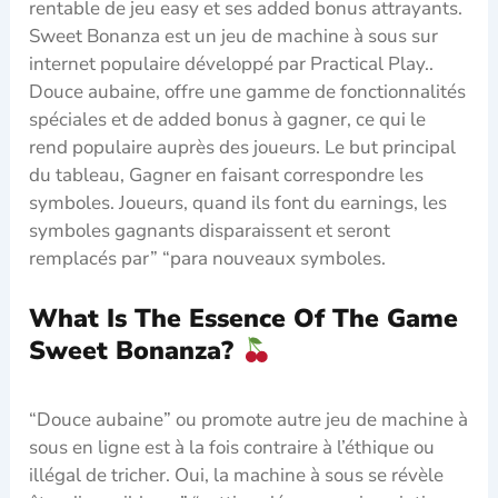
rentable de jeu easy et ses added bonus attrayants.
Sweet Bonanza est un jeu de machine à sous sur
internet populaire développé par Practical Play..
Douce aubaine, offre une gamme de fonctionnalités
spéciales et de added bonus à gagner, ce qui le
rend populaire auprès des joueurs. Le but principal
du tableau, Gagner en faisant correspondre les
symboles. Joueurs, quand ils font du earnings, les
symboles gagnants disparaissent et seront
remplacés par” “para nouveaux symboles.
What Is The Essence Of The Game
Sweet Bonanza?
“Douce aubaine” ou promote autre jeu de machine à
sous en ligne est à la fois contraire à l’éthique ou
illégal de tricher. Oui, la machine à sous se révèle