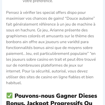
votre préférence.
Pensez à vérifier les special offers dispo pour
maximiser vos chances de gains! “Douce aubaine”
fait généralement référence à un jeu de machine à
sous en hachure. Ce jeu, Arianne présente des
graphismes colorés et amusants sur le thème des
bonbons ain offre aux joueurs une variété para
fonctionnalités bonus ainsi que de moyens sobre
paiement.. Jeu, est particulièrement populaire” “en
les joueurs sobre casino en trait et peut être trouvé
sur de nombreuses plateformes de jeux sur
internet. Pour la sécurité, autorisé, vous devez
utiliser des sites de casino en ligne fiables et bien
habituel.
Pouvons-nous Gagner Dieses
Bonus, Jackpot Progressifs Ou