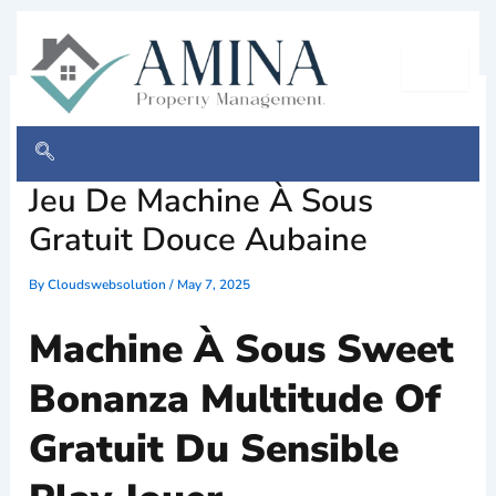
Skip
to
content
Sweet Bonanza Jouez À La
Démo Para Sweet Bonanza
Jeu De Machine À Sous
Gratuit Douce Aubaine
By
Cloudswebsolution
/
May 7, 2025
Machine À Sous Sweet
Bonanza Multitude Of
Gratuit Du Sensible