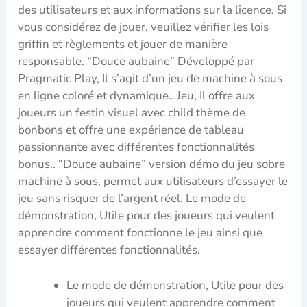
des utilisateurs et aux informations sur la licence. Si
vous considérez de jouer, veuillez vérifier les lois
griffin et règlements et jouer de manière
responsable. “Douce aubaine” Développé par
Pragmatic Play, Il s’agit d’un jeu de machine à sous
en ligne coloré et dynamique.. Jeu, Il offre aux
joueurs un festin visuel avec child thème de
bonbons et offre une expérience de tableau
passionnante avec différentes fonctionnalités
bonus.. “Douce aubaine” version démo du jeu sobre
machine à sous, permet aux utilisateurs d’essayer le
jeu sans risquer de l’argent réel. Le mode de
démonstration, Utile pour des joueurs qui veulent
apprendre comment fonctionne le jeu ainsi que
essayer différentes fonctionnalités.
Le mode de démonstration, Utile pour des
joueurs qui veulent apprendre comment