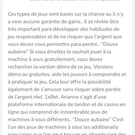
Ces types de jeux sont basés sur la chance ou il n’y
a new aucune garantie de gains.. Il se révèle être
très important para développer des habitudes de
jeu responsables et de ne risquer que l’argent que
vous devez vous permettre para perdre.. “Douce
aubaine” Si vous émettez le souhait jouer à la
machine à sous gratuitement, vous devez
rechercher la version démo de ce jeu. Versions
démo ou gratuites, aide les joueurs à comprendre et
à pratiquer le jeu, Cela leur offre la possibilité
également de s’amuser sans risquer sobre perdre
de l’argent réel. 1xBet, Arianne s’agit d’une
plateforme internationale de london et de casino en
ligne qui comprend de innombrable jeux de
machines à sous différents.. “Douce aubaine” C’est
l’un des jeux de machines à sous les additionally
populaires que l’on peut trouver en déambulant des