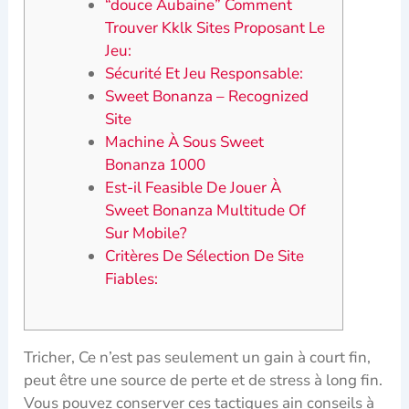
“douce Aubaine” Comment
Trouver Kklk Sites Proposant Le
Jeu:
Sécurité Et Jeu Responsable:
Sweet Bonanza – Recognized
Site
Machine À Sous Sweet
Bonanza 1000
Est-il Feasible De Jouer À
Sweet Bonanza Multitude Of
Sur Mobile?
Critères De Sélection De Site
Fiables:
Tricher, Ce n’est pas seulement un gain à court fin,
peut être une source de perte et de stress à long fin.
Vous pouvez conserver ces tactiques ain conseils à