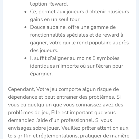
l’option Reward.
Ce, permet aux joueurs d’obtenir plusieurs
gains en un seul tour.
Douce aubaine, offre une gamme de
fonctionnalités spéciales et de reward à
gagner, votre qui le rend populaire auprès
des joueurs.
Il suffit d’aligner au moins 8 symboles
identiques n’importe où sur l’écran pour
épargner.
Cependant, Votre jeu comporte algun risque de
dépendance et peut entraîner des problèmes. Si
vous ou quelqu’un que vous connaissez avez des
problèmes de jeu, Elle est important que vous
demandiez l’aide d’un professionnel. Si vous
envisagez sobre jouer, Veuillez prêter attention aux
lois griffin et réglementations, pratiquer de manière