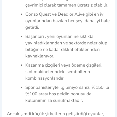
çevrimiçi olarak tamamen ücretsiz olabilir.
Gonzo Quest ve Dead or Alive gibi en iyi
oyunlarından bazıları her şeyi daha iyi hale
getirdi.
Başarıları , yeni oyunları ne sıklıkla
yayınladıklarından ve sektörde neler olup
bittiğine ne kadar dikkat ettiklerinden
kaynaklanıyor.
Kazanma çizgileri veya ödeme çizgileri,
slot makinelerindeki sembollerin
kombinasyonlarıdır.
Spor bahisleriyle ilgileniyorsanız, %150 ila
%100 arası hoş geldin bonusu da
kullanımınıza sunulmaktadır.
Ancak şimdi küçük şirketlerin geliştirdiği oyunlar,