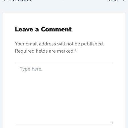
Leave a Comment
Your email address will not be published.
Required fields are marked
*
Type
here..