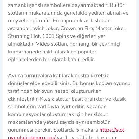
zamanki şanslı sembollere dayanmaktadır. Bu tür
slotların makaralarında genellikle yediler, at nalı ve
meyveler görünür. En popüler klasik slotlar
arasında Lavish Joker, Crown on Fire, Master Joker,
Stunning Hot, 1001 Spins ve diğerleri yer
almaktadır. Video slotları, herhangi bir çevrimiçi
kumarhanede haklı olarak en popüler
eğlencelerden biri olarak kabul edilir.
Ayrıca turnuvalara katılarak ekstra ücretsiz
dönüşler elde edebilirsiniz. Bu bonus kodları oyuncu
tarafından bir oyun hesabı oluştururken
etkinleştirilir. Klasik slotlar basit grafikler ve klasik
sembollerin varlığıyla ayırt edilir. Kazanan
kombinasyonlar oluşturmak için her slotun
makaralarında yeterli sayıda aynı sembolün
görünmesi gerekir. Slotlarda 5 makara
https://slot-
oyunlari-demo.com/
vardır ve ödüller kazanan