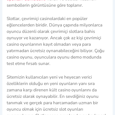
sembollerin görüntüsüne göre toplanır.
Slotlar, çevrimiçi casinolardaki en popüler
eğlencelerden biridir. Dünya çapında milyonlarca
oyuncu düzenli olarak çevrimiçi slotlara bahis
oynuyor ve kazanıyor. Ancak çok az kişi çevrimiçi
casino oyunlarının kayıt olmadan veya para
yatırmadan ücretsiz oynanabileceğini biliyor. Çoğu
casino oyunu, oyunculara oyunu demo modunda
test etme fırsatı sunar.
Sitemizin kullanıcıları yeni ve heyecan verici
özelliklerin olduğu en yeni oyunların yanı sıra
zamana karşı direnen kült casino oyunlarını da
ücretsiz olarak oynayabilir. En sevdiğiniz oyunu
tanımak ve gerçek para harcamadan uzman bir
oyuncu olmak için ücretsiz slot oyunları