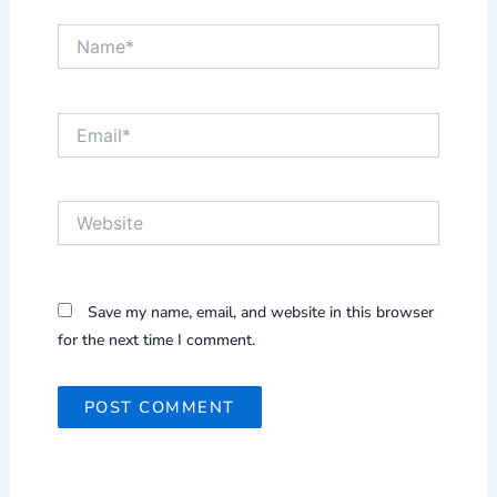
Name*
Email*
Website
Save my name, email, and website in this browser
for the next time I comment.