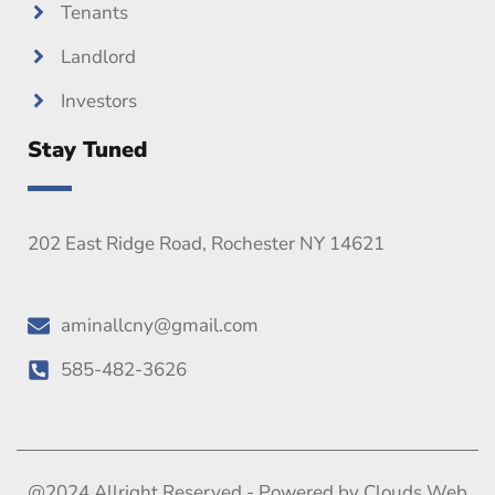
Tenants
Landlord
Investors
Stay Tuned
202 East Ridge Road, Rochester NY 14621
aminallcny@gmail.com
585-482-3626
@2024 Allright Reserved - Powered by Clouds Web