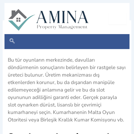
Skip
to
content
Bedava Slot
By
Cloudswebsolution
/
May 7, 2025
Bu tür oyunların merkezinde, davulları
döndürmenin sonuçlarını belirleyen bir rastgele sayı
üreteci bulunur. Üretim mekanizması dış
etkenlerden korunur, bu da dışarıdan manipüle
edilemeyeceği anlamına gelir ve bu da slot
oyununun adilliğini garanti eder. Gerçek parayla
slot oynarken dürüst, lisanslı bir çevrimiçi
kumarhaneyi seçin. Kumarhanenin Malta Oyun
Otoritesi veya Birleşik Krallık Kumar Komisyonu vb.