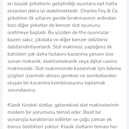
en büyük şirketlerin geliştirdiği oyunlara eşit hatta
onlardan daha iyi olabilmektedir. Charles Fey & Co.
şirketinin ilk yıllarını geride bırakmasının ardından
bazı diğer şirketler de benzer slot oyununu
üretmeye başladı. Bu yüzden de the oyuncular
bazen sakız, çikolata ve diğer benzer ödüllerle
ödüllendiriliyorlardı. Slot makinesi; yaptığınız ilk
bahisten çok daha fazlasını kazanma şansını size
sunan mekanik, elektromekanik veya dijital casino
makinesidir. Slot makinesinde kazanmak için ödeme
çizgileri üzerinde olması gereken ve sembollerden
oluşan bir kazanma kombinasyonu toplamak
zorundasınız.
Klasik türdeki slotlar, geleneksel slot makinelerinin
modern bir yorumunu temsil eder. Basit bir
oynanışla karakterize edilirler ve çoğu zaman ek
bonus özellikleri yoktur. Klasik slotların teması her