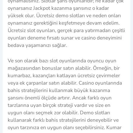
oynamalısınız. Slotlar şans oyunlarıdır; ne kadar çok
oynarsanız Jackpot kazanma şansınız o kadar
yüksek olur. Ücretsiz demo slotları ve neden onları
oynamanız gerektiğini keşfetmeye devam edelim.
Ücretsiz slot oyunları, gerçek para yatırmadan çeşitli
oyunları deneme fırsatı sunar ve casino deneyimini
bedava yaşamanızı sağlar.
Ve son olarak bazı slot oyunlarında oyuncu oyun
mağazasından bonuslar satın alabilir. Örneğin, bir
kumarbaz, kazançları katlayan ücretsiz çevirmeler
veya ek çarpanlar satın alabilir. Casino oyunlarında
bahis stratejilerini kullanmak büyük kazanma
şansını önemli ölçüde artırır. Ancak farklı oyun
tarzlarına uyan birçok strateji vardır ve size en
uygun olanı seçmek zor olabilir. Demo slotları
kullanarak farklı bahis stratejilerini deneyebilir ve
oyun tarzınıza en uygun olanı seçebilirsiniz. Kumar