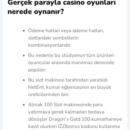
Gerçek parayla casino oyunları
nerede oynanır?
Ödeme hatları veya ödeme hatları,
slotlardaki sembollerin
kombinasyonlarıdır.
Bu nedenle bu stüdyonun tüm ürünleri
oyuncular arasında inanılmaz derecede
popüler.
Bu slot makinesi tarafından yaratıldı
NetEnt, kumar eğlencesinin en büyük
üreticilerinden biri.
Almak 100 Slot makinesinde para
yatırmaya gerek kalmadan bedava
dönüşler Dragon’s Gold 100 kumarhaneye
kayıt olurken IZZIbonus kodunu kullanma