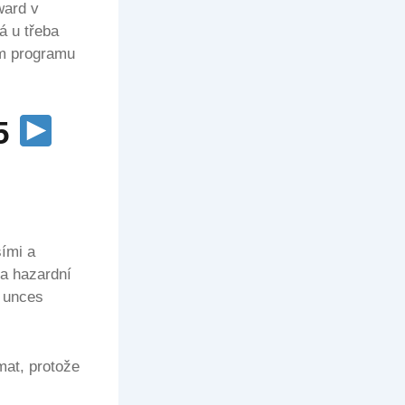
ward v
á u třeba
ém programu
25
šími a
 a hazardní
m unces
mat, protože