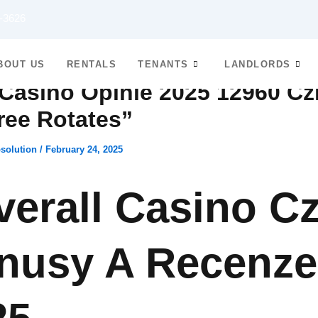
-3626
BOUT US
RENTALS
TENANTS
LANDLORDS
 Casino Opinie 2025 12960 Cz
ree Rotates”
solution
/
February 24, 2025
verall Casino C
nusy A Recenze