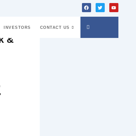
F
T
Y
a
w
o
c
i
u
e
t
t
b
t
u
INVESTORS
CONTACT US
o
e
b
o
r
e
k &
k
z