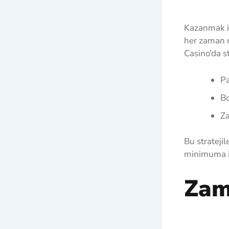
Kazanmak içi
her zaman m
Casino’da st
Pa
Bo
Za
Bu stratejil
minimuma in
Zam