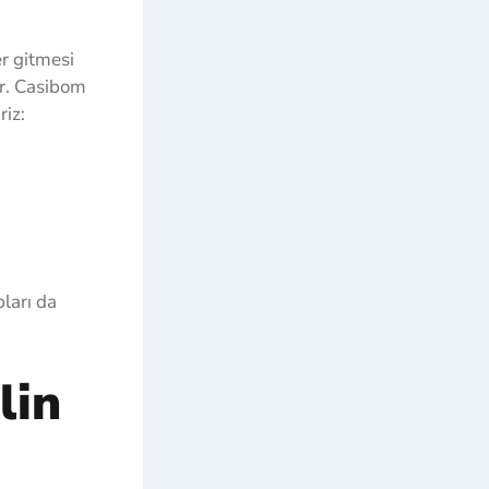
er gitmesi
ır. Casibom
riz:
pları da
lin