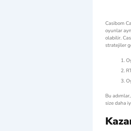
Casibom Cas
oyunlar ayn
olabilir. Ca
stratejiler 
Oy
RT
Oy
Bu adımlar,
size daha i
Kazan