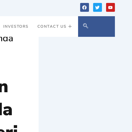
F
T
Y
a
w
o
c
i
u
e
t
t
b
t
u
INVESTORS
CONTACT US
o
e
b
o
r
e
nda
k
n
da