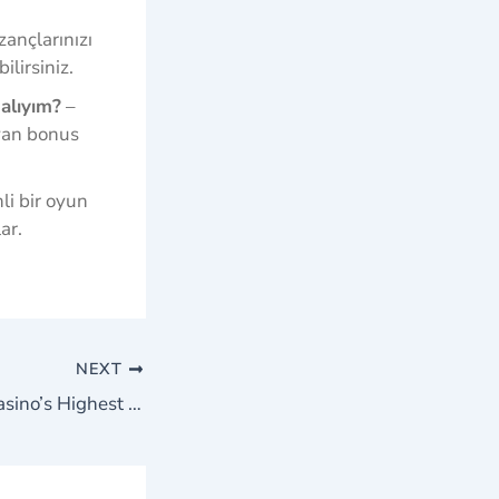
ançlarınızı
lirsiniz.
alıyım?
–
ıyan bonus
li bir oyun
ar.
NEXT
Discover 22Bet Casino’s Highest Paying Games for Bigger Jackpots!