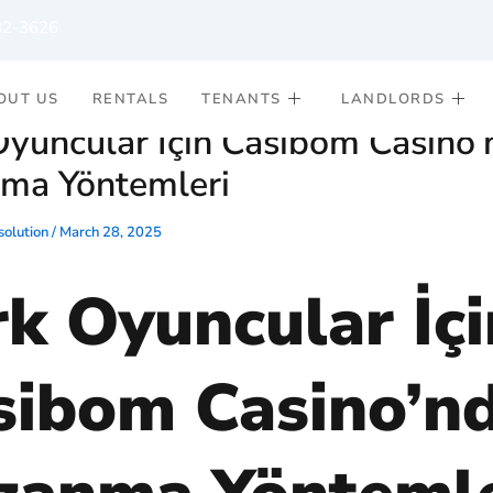
82-3626
OUT US
RENTALS
TENANTS
LANDLORDS
Oyuncular İçin Casibom Casino’
ma Yöntemleri
olution
/
March 28, 2025
rk Oyuncular İçi
sibom Casino’n