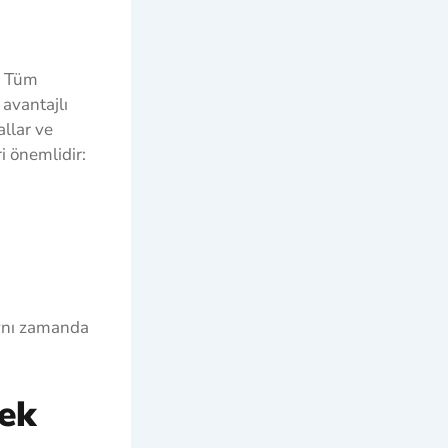
. Tüm
avantajlı
allar ve
i önemlidir:
aynı zamanda
mek