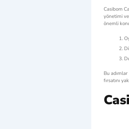
Casibom Ca
yönetimi ve
önemli konu
Oy
Di
Du
Bu adımlar
fırsatını yak
Cas