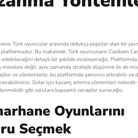
zanma Yöntemle
ino, Türk oyuncular arasında oldukça popüler olan bir çevr
platformudur. Bu makalede, Türk oyuncuların Casibom Casi
 edebileceğini detaylı bir şekilde inceleyeceğiz. Platform
 meselesi değil, aynı zamanda stratejik düşünme ile de m
jiler ve yöntemlerle, bu platformda şansınızı artırabilir ve 
zanabilirsiniz. Sizler için kazanç artırma yöntemleri nelerdir
izlenmelidir gibi sorulara kapsamlı cevaplar sunacağız.
arhane Oyunlarını
ru Seçmek