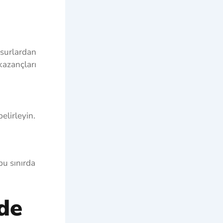
nsurlardan
kazançları
elirleyin.
bu sınırda
de