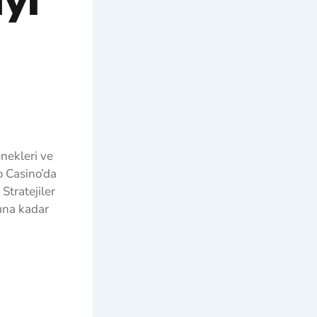
yi
nekleri ve
o Casino’da
Stratejiler
ına kadar