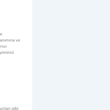
le
lanımına ve
nızı
eyiminizi
unları gibi