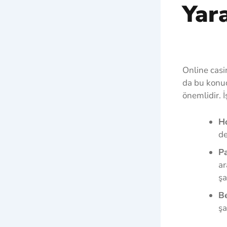
Yar
Online casi
da bu konud
önemlidir. İ
Ho
de
Pa
ar
şa
Be
şa