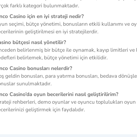
rçok farklı kategori bulunmaktadır.
nco Casino için en iyi strateji nedir?
un seçimi, bütçe yönetimi, bonusların etkili kullanımı ve o
cerilerinin geliştirilmesi en iyi stratejilerdir.
sino bütçesi nasıl yönetilir?
ceden belirlenmiş bir bütçe ile oynamak, kayıp limitleri ve
defleri belirlemek, bütçe yönetimi için etkilidir.
nco Casino bonusları nelerdir?
ş geldin bonusları, para yatırma bonusları, bedava dönüşler 
nuslar sunulmaktadır.
nco Casino’da oyun becerilerini nasıl geliştirilirim?
rateji rehberleri, demo oyunlar ve oyuncu toplulukları oyun
cerilerinizi geliştirmek için faydalıdır.