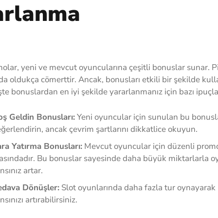
arlanma
nolar, yeni ve mevcut oyuncularına çeşitli bonuslar sunar. 
a oldukça cömerttir. Ancak, bonusları etkili bir şekilde ku
şte bonuslardan en iyi şekilde yararlanmanız için bazı ipuçlar
ş Geldin Bonusları:
Yeni oyuncular için sunulan bu bonusl
ğerlendirin, ancak çevrim şartlarını dikkatlice okuyun.
ra Yatırma Bonusları:
Mevcut oyuncular için düzenli prom
asındadır. Bu bonuslar sayesinde daha büyük miktarlarla 
nsınız artar.
dava Dönüşler:
Slot oyunlarında daha fazla tur oynayara
nsınızı artırabilirsiniz.