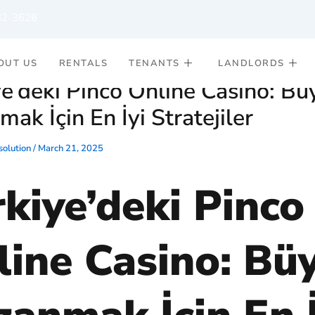
82-3626
OUT US
RENTALS
TENANTS
LANDLORDS
ye’deki Pinco Online Casino: Bü
ak İçin En İyi Stratejiler
olution
/
March 21, 2025
kiye’deki Pinco
line Casino: Bü