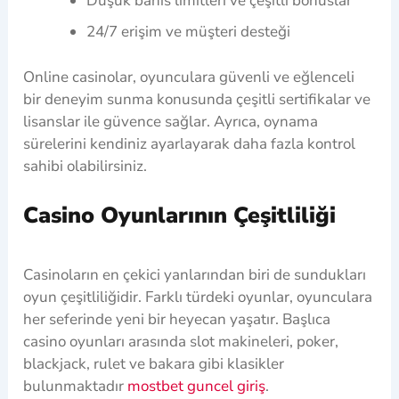
Düşük bahis limitleri ve çeşitli bonuslar
24/7 erişim ve müşteri desteği
Online casinolar, oyunculara güvenli ve eğlenceli
bir deneyim sunma konusunda çeşitli sertifikalar ve
lisanslar ile güvence sağlar. Ayrıca, oynama
sürelerini kendiniz ayarlayarak daha fazla kontrol
sahibi olabilirsiniz.
Casino Oyunlarının Çeşitliliği
Casinoların en çekici yanlarından biri de sundukları
oyun çeşitliliğidir. Farklı türdeki oyunlar, oyunculara
her seferinde yeni bir heyecan yaşatır. Başlıca
casino oyunları arasında slot makineleri, poker,
blackjack, rulet ve bakara gibi klasikler
bulunmaktadır
mostbet guncel giriş
.