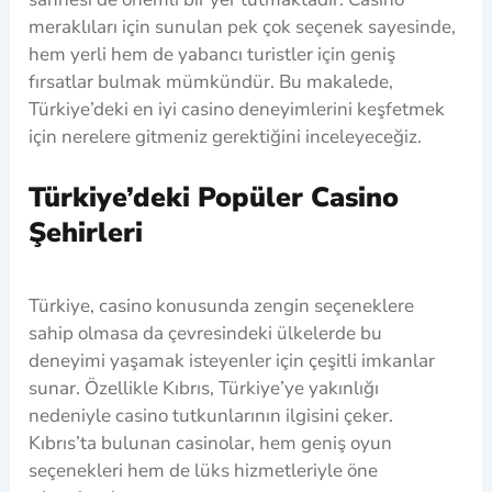
meraklıları için sunulan pek çok seçenek sayesinde,
hem yerli hem de yabancı turistler için geniş
fırsatlar bulmak mümkündür. Bu makalede,
Türkiye’deki en iyi casino deneyimlerini keşfetmek
için nerelere gitmeniz gerektiğini inceleyeceğiz.
Türkiye’deki Popüler Casino
Şehirleri
Türkiye, casino konusunda zengin seçeneklere
sahip olmasa da çevresindeki ülkelerde bu
deneyimi yaşamak isteyenler için çeşitli imkanlar
sunar. Özellikle Kıbrıs, Türkiye’ye yakınlığı
nedeniyle casino tutkunlarının ilgisini çeker.
Kıbrıs’ta bulunan casinolar, hem geniş oyun
seçenekleri hem de lüks hizmetleriyle öne