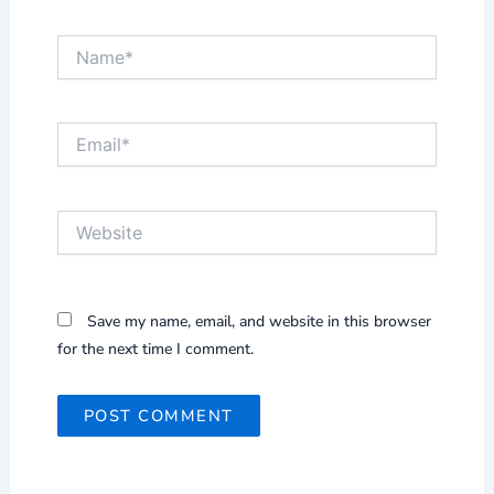
Name*
Email*
Website
Save my name, email, and website in this browser
for the next time I comment.