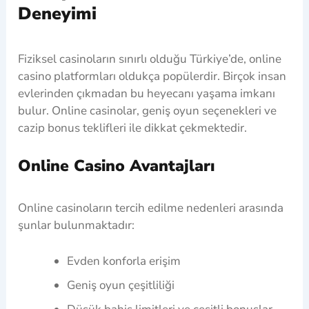
Deneyimi
Fiziksel casinoların sınırlı olduğu Türkiye’de, online
casino platformları oldukça popülerdir. Birçok insan
evlerinden çıkmadan bu heyecanı yaşama imkanı
bulur. Online casinolar, geniş oyun seçenekleri ve
cazip bonus teklifleri ile dikkat çekmektedir.
Online Casino Avantajları
Online casinoların tercih edilme nedenleri arasında
şunlar bulunmaktadır:
Evden konforla erişim
Geniş oyun çeşitliliği