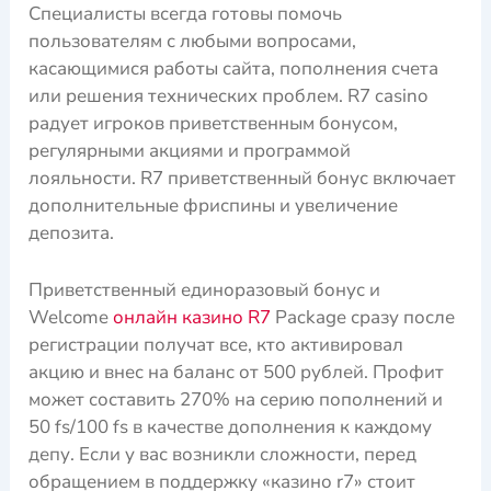
Специалисты всегда готовы помочь
пользователям с любыми вопросами,
касающимися работы сайта, пополнения счета
или решения технических проблем. R7 casino
радует игроков приветственным бонусом,
регулярными акциями и программой
лояльности. R7 приветственный бонус включает
дополнительные фриспины и увеличение
депозита.
Приветственный единоразовый бонус и
Welcome
онлайн казино R7
Package сразу после
регистрации получат все, кто активировал
акцию и внес на баланс от 500 рублей. Профит
может составить 270% на серию пополнений и
50 fs/100 fs в качестве дополнения к каждому
депу. Если у вас возникли сложности, перед
обращением в поддержку «казино r7» стоит