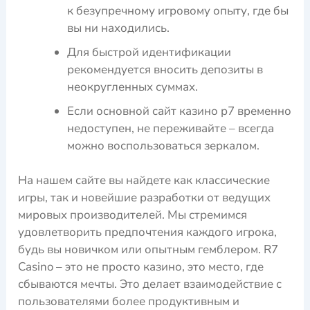
к безупречному игровому опыту, где бы
вы ни находились.
Для быстрой идентификации
рекомендуется вносить депозиты в
неокругленных суммах.
Если основной сайт казино р7 временно
недоступен, не переживайте – всегда
можно воспользоваться зеркалом.
На нашем сайте вы найдете как классические
игры, так и новейшие разработки от ведущих
мировых производителей. Мы стремимся
удовлетворить предпочтения каждого игрока,
будь вы новичком или опытным гемблером. R7
Casino – это не просто казино, это место, где
сбываются мечты. Это делает взаимодействие с
пользователями более продуктивным и