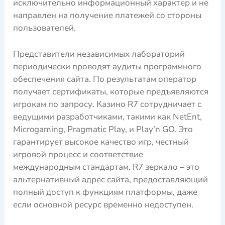
исключительно информационный характер и не
направлен на получение платежей со стороны
пользователей.
Представители независимых лабораторий
периодически проводят аудиты программного
обеспечения сайта. По результатам оператор
получает сертификаты, которые предъявляются
игрокам по запросу. Казино R7 сотрудничает с
ведущими разработчиками, такими как NetEnt,
Microgaming, Pragmatic Play, и Play’n GO. Это
гарантирует высокое качество игр, честный
игровой процесс и соответствие
международным стандартам. R7 зеркало – это
альтернативный адрес сайта, предоставляющий
полный доступ к функциям платформы, даже
если основной ресурс временно недоступен.