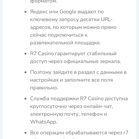
форматом.
Яндекс или Google выдают по
ключевому запросу десятки URL-
адресов, по которым можно прямо
сейчас подключиться к
развлекательной площадке.
R7 Casino гарантирует стабильный
доступ через официальные зеркала.
Поэтому зайдите в раздел с данными в
настройках и заполните все поля
правильно.
Служба поддержки R7 Casino доступна
круглосуточно через онлайн-чат,
электронную почту, телефон и
WhatsApp.
Все операции обрабатываются через r7