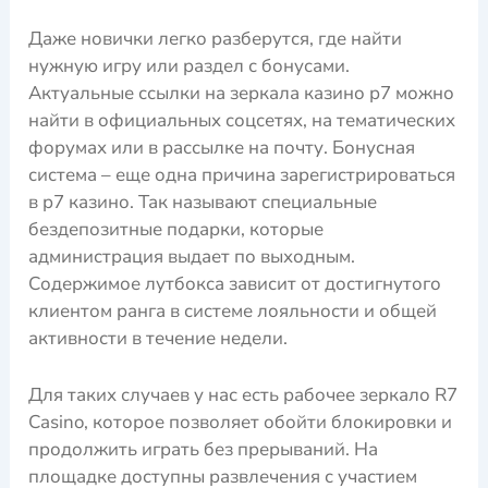
Даже новички легко разберутся, где найти
нужную игру или раздел с бонусами.
Актуальные ссылки на зеркала казино р7 можно
найти в официальных соцсетях, на тематических
форумах или в рассылке на почту. Бонусная
система – еще одна причина зарегистрироваться
в р7 казино. Так называют специальные
бездепозитные подарки, которые
администрация выдает по выходным.
Содержимое лутбокса зависит от достигнутого
клиентом ранга в системе лояльности и общей
активности в течение недели.
Для таких случаев у нас есть рабочее зеркало R7
Casino, которое позволяет обойти блокировки и
продолжить играть без прерываний. На
площадке доступны развлечения с участием