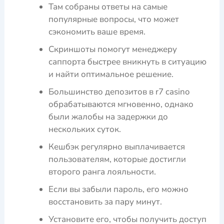
Там собраны ответы на самые
популярные вопросы, что может
сэкономить ваше время.
Скриншоты помогут менеджеру
саппорта быстрее вникнуть в ситуацию
и найти оптимальное решение.
Большинство депозитов в r7 casino
обрабатываются мгновенно, однако
были жалобы на задержки до
нескольких суток.
Кешбэк регулярно выплачивается
пользователям, которые достигли
второго ранга лояльности.
Если вы забыли пароль, его можно
восстановить за пару минут.
Установите его, чтобы получить доступ