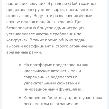
настоящих ведущих. В разделе «Лайв казино»
представлены рулетки, карты, настольные и
игровые шоу. Ведут эти развлечения живые
крупье в залах офлайн заведений. Для
бездепозитных бонусов администрация
устанавливает жесткие требования по
«открутке». В таких промо обычно задан
высокий коэффициент и строго ограничены
временные рамки.
На платформе представлены как
классические автоматы, так и
современные видеослоты с
увлекательными сюжетами и
инновационными функциями.
Количество билетов у одного участника
регламентом не ограничено.