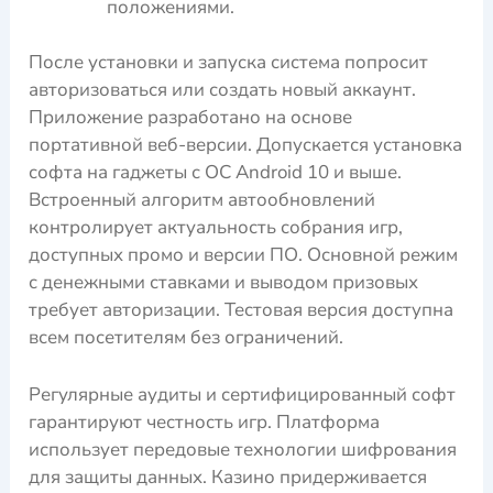
положениями.
После установки и запуска система попросит
авторизоваться или создать новый аккаунт.
Приложение разработано на основе
портативной веб-версии. Допускается установка
софта на гаджеты с ОС Android 10 и выше.
Встроенный алгоритм автообновлений
контролирует актуальность собрания игр,
доступных промо и версии ПО. Основной режим
с денежными ставками и выводом призовых
требует авторизации. Тестовая версия доступна
всем посетителям без ограничений.
Регулярные аудиты и сертифицированный софт
гарантируют честность игр. Платформа
использует передовые технологии шифрования
для защиты данных. Казино придерживается