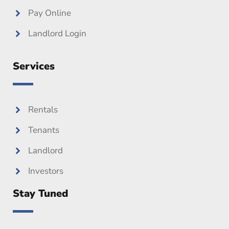
Pay Online
Landlord Login
Services
Rentals
Tenants
Landlord
Investors
Stay Tuned