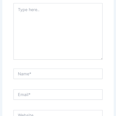
Type
here..
Name*
Email*
Website