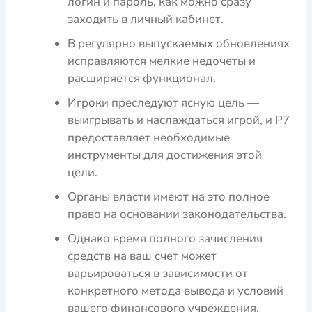
логин и пароль, как можно сразу
заходить в личный кабинет.
В регулярно выпускаемых обновлениях
исправляются мелкие недочеты и
расширяется функционал.
Игроки преследуют ясную цель —
выигрывать и наслаждаться игрой, и Р7
предоставляет необходимые
инструменты для достижения этой
цели.
Органы власти имеют на это полное
право на основании законодательства.
Однако время полного зачисления
средств на ваш счет может
варьироваться в зависимости от
конкретного метода вывода и условий
вашего финансового учреждения.