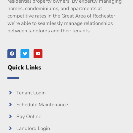
residential property owners. By expertly managing
homes, condominiums, and apartments at
competitive rates in the Great Area of Rochester
we’re able to seamlessly manage relationships
between landlords and their tenants.
F
T
Y
a
w
o
c
i
u
e
t
t
Quick Links
b
t
u
o
e
b
o
r
e
k
Tenant Login
Schedule Maintenance
Pay Online
Landlord Login