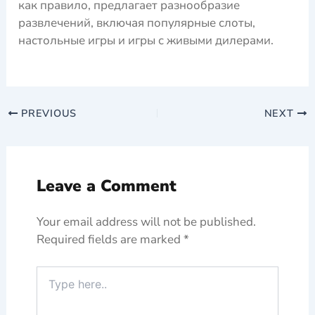
как правило, предлагает разнообразие
развлечений, включая популярные слоты,
настольные игры и игры с живыми дилерами.
PREVIOUS
NEXT
Leave a Comment
Your email address will not be published.
Required fields are marked
*
Type
here..