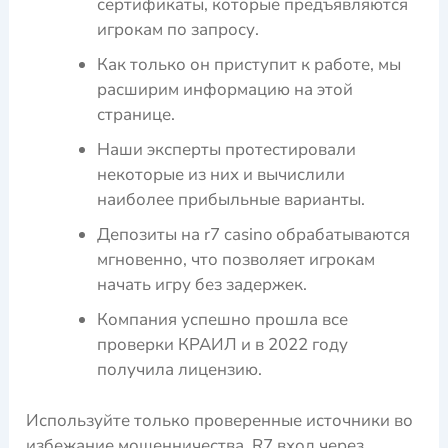
сертификаты, которые предъявляются
игрокам по запросу.
Как только он приступит к работе, мы
расширим информацию на этой
странице.
Наши эксперты протестировали
некоторые из них и вычислили
наиболее прибыльные варианты.
Депозиты на r7 casino обрабатываются
мгновенно, что позволяет игрокам
начать игру без задержек.
Компания успешно прошла все
проверки КРАИЛ и в 2022 году
получила лицензию.
Используйте только проверенные источники во
избежание мошенничества. R7 вход через