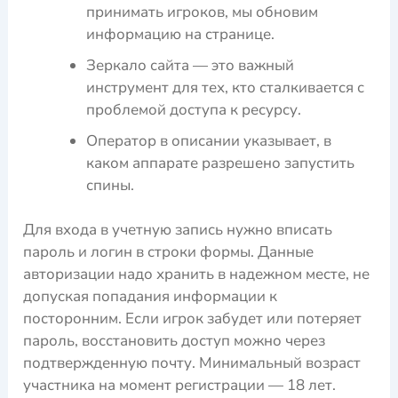
принимать игроков, мы обновим
информацию на странице.
Зеркало сайта — это важный
инструмент для тех, кто сталкивается с
проблемой доступа к ресурсу.
Оператор в описании указывает, в
каком аппарате разрешено запустить
спины.
Для входа в учетную запись нужно вписать
пароль и логин в строки формы. Данные
авторизации надо хранить в надежном месте, не
допуская попадания информации к
посторонним. Если игрок забудет или потеряет
пароль, восстановить доступ можно через
подтвержденную почту. Минимальный возраст
участника на момент регистрации — 18 лет.