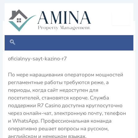
Skip
to
content
vhod-v-kazino-r7
By
Cloudswebsolution
/
May 27, 2025
oficialnyy-sayt-kazino-r7
По мере наращивания оператором мощностей
регламентные работы требуются реже, а
периоды, когда сайт недоступен для
посетителей, становятся короче. Служба
поддержки R7 Casino доступна круглосуточно
через онлайн-чат, электронную почту, телефон
и WhatsApp. Профессиональная команда
оперативно решает вопросы на русском,
английском и немецком языках.