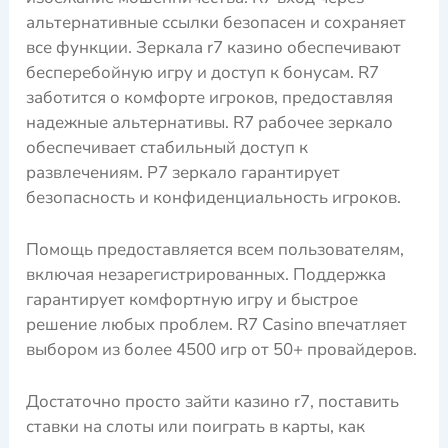
альтернативные ссылки безопасен и сохраняет
все функции. Зеркала r7 казино обеспечивают
бесперебойную игру и доступ к бонусам. R7
заботится о комфорте игроков, предоставляя
надежные альтернативы. R7 рабочее зеркало
обеспечивает стабильный доступ к
развлечениям. Р7 зеркало гарантирует
безопасность и конфиденциальность игроков.
Помощь предоставляется всем пользователям,
включая незарегистрированных. Поддержка
гарантирует комфортную игру и быстрое
решение любых проблем. R7 Casino впечатляет
выбором из более 4500 игр от 50+ провайдеров.
Достаточно просто зайти казино r7, поставить
ставки на слоты или поиграть в карты, как