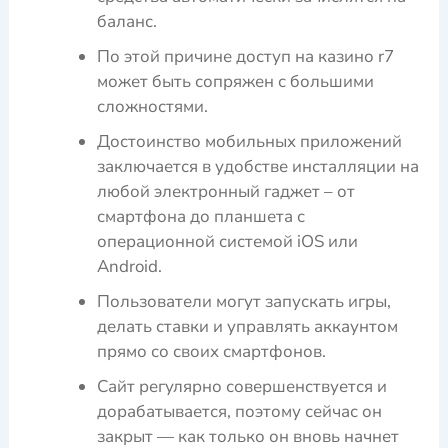
баланс.
По этой причине доступ на казино r7
может быть сопряжен с большими
сложностями.
Достоинство мобильных приложений
заключается в удобстве инсталляции на
любой электронный гаджет – от
смартфона до планшета с
операционной системой iOS или
Android.
Пользователи могут запускать игры,
делать ставки и управлять аккаунтом
прямо со своих смартфонов.
Сайт регулярно совершенствуется и
дорабатывается, поэтому сейчас он
закрыт — как только он вновь начнет