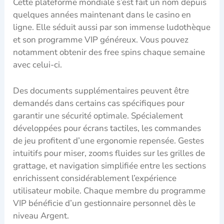
Cette plateforme mondiale s’est fait un nom depuis
quelques années maintenant dans le casino en
ligne. Elle séduit aussi par son immense ludothèque
et son programme VIP généreux. Vous pouvez
notamment obtenir des free spins chaque semaine
avec celui-ci.
Des documents supplémentaires peuvent être
demandés dans certains cas spécifiques pour
garantir une sécurité optimale. Spécialement
développées pour écrans tactiles, les commandes
de jeu profitent d’une ergonomie repensée. Gestes
intuitifs pour miser, zooms fluides sur les grilles de
grattage, et navigation simplifiée entre les sections
enrichissent considérablement l’expérience
utilisateur mobile. Chaque membre du programme
VIP bénéficie d’un gestionnaire personnel dès le
niveau Argent.