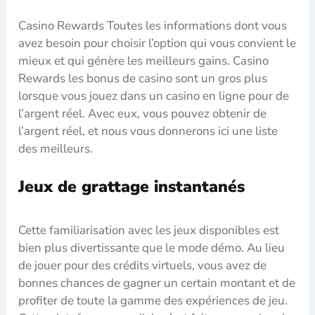
Casino Rewards Toutes les informations dont vous
avez besoin pour choisir l’option qui vous convient le
mieux et qui génère les meilleurs gains. Casino
Rewards les bonus de casino sont un gros plus
lorsque vous jouez dans un casino en ligne pour de
l’argent réel. Avec eux, vous pouvez obtenir de
l’argent réel, et nous vous donnerons ici une liste
des meilleurs.
Jeux de grattage instantanés
Cette familiarisation avec les jeux disponibles est
bien plus divertissante que le mode démo. Au lieu
de jouer pour des crédits virtuels, vous avez de
bonnes chances de gagner un certain montant et de
profiter de toute la gamme des expériences de jeu.