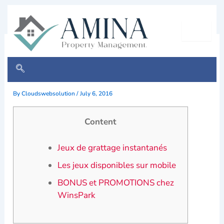
Skip
to
content
WinSpark 100% Jusqu’à 200
+ 20% Lundi VIP Cashback
By
Cloudswebsolution
/
July 6, 2016
Content
Jeux de grattage instantanés
Les jeux disponibles sur mobile
BONUS et PROMOTIONS chez
WinsPark