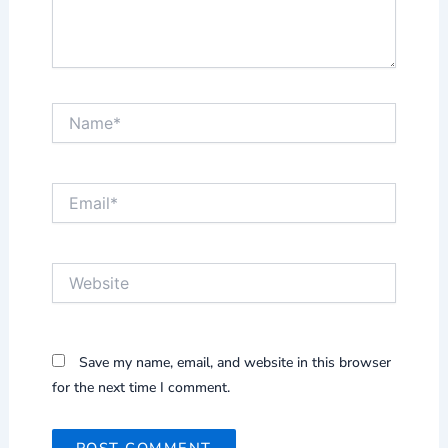
Name*
Email*
Website
Save my name, email, and website in this browser
for the next time I comment.