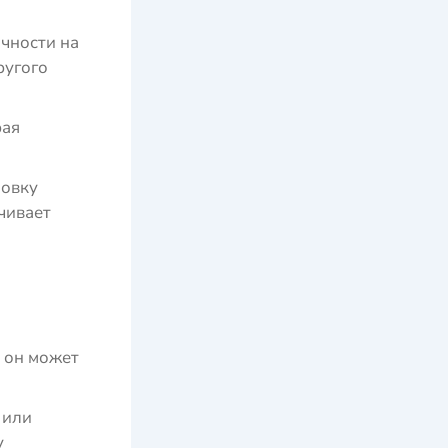
чности на
ругого
рая
новку
чивает
, он может
 или
у