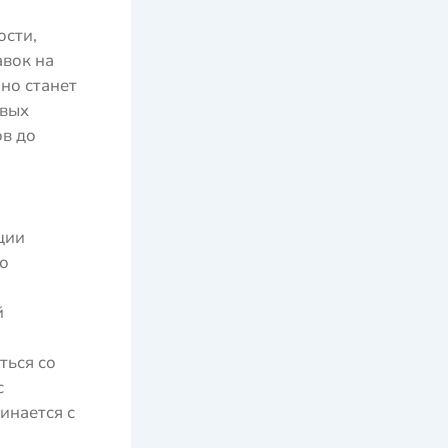
ости,
авок на
ино станет
овых
ов до
ции
о
й
ться со
с
инается с