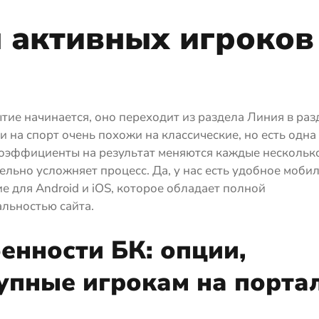
 активных игроков
тие начинается, оно переходит из раздела Линия в раз
и на спорт очень похожи на классические, но есть одн
Коэффициенты на результат меняются каждые несколько
ельно усложняет процесс. Да, у нас есть удобное моби
 для Android и iOS, которое обладает полной
льностью сайта.
енности БК: опции,
упные игрокам на порта