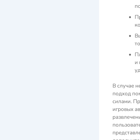
п
П
к
Вы
т
П
и 
у
В случае н
подход пом
силами. П
игровых а
развлечени
пользовате
представле