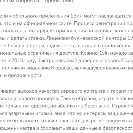
льных сборов со стороны 1win.
ели мобильного приложения 1Вин могут наслаждаться 
 что и на официальном сайте. Процесс регистрации пр
о понятен, а интерфейс приложения позволяет легко н
ы и делать ставки. Лицензия букмекерской конторы 1
ет безопасность и надежность, а зеркала приложения 
иональные ограничения доступа. Казино 1vin начало с
ть в 2016 году, быстро завоевав доверие игроков. С са
и получили лицензию Кюрасао, являющуюся важным по
и и прозрачности.
чивает высокое качество игрового контента и гарантир
ость игрового процесса. Таким образом, играть в наше
не только интересно, но абсолютно безопасно. Игроки 
ся азартными играми, зная, что их интересы защищены
м использовать только наш сайт для регистрации и ста
ошенничества и сохранить ваши данные в безопасности