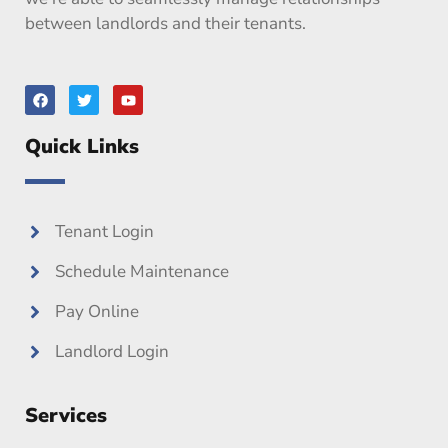
between landlords and their tenants.
F
T
Y
a
w
o
c
i
u
e
t
t
Quick Links
b
t
u
o
e
b
o
r
e
k
Tenant Login
Schedule Maintenance
Pay Online
Landlord Login
Services