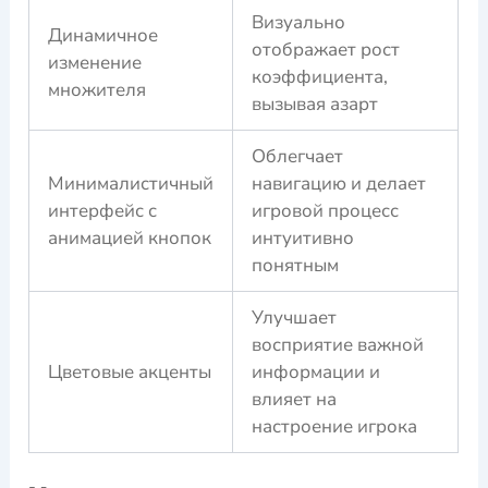
Визуально
Динамичное
отображает рост
изменение
коэффициента,
множителя
вызывая азарт
Облегчает
Минималистичный
навигацию и делает
интерфейс с
игровой процесс
анимацией кнопок
интуитивно
понятным
Улучшает
восприятие важной
Цветовые акценты
информации и
влияет на
настроение игрока