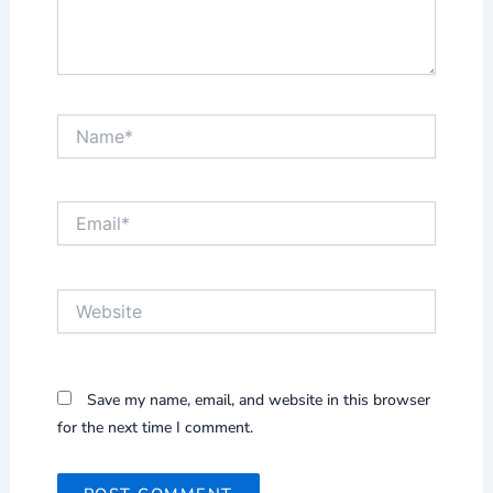
Name*
Email*
Website
Save my name, email, and website in this browser
for the next time I comment.