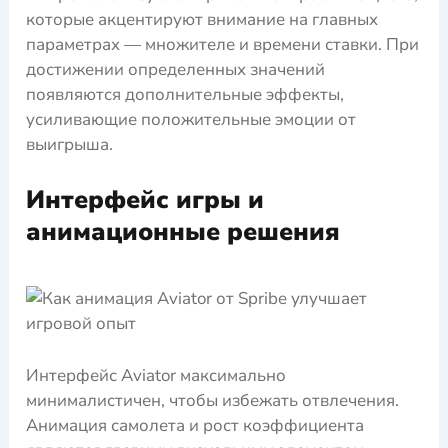
которые акцентируют внимание на главных
параметрах — множителе и времени ставки. При
достижении определенных значений
появляются дополнительные эффекты,
усиливающие положительные эмоции от
выигрыша.
Интерфейс игры и
анимационные решения
Интерфейс Aviator максимально
минималистичен, чтобы избежать отвлечения.
Анимация самолета и рост коэффициента