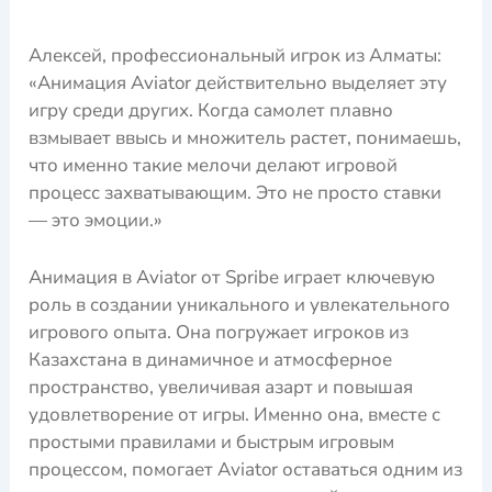
Алексей, профессиональный игрок из Алматы:
«Анимация Aviator действительно выделяет эту
игру среди других. Когда самолет плавно
взмывает ввысь и множитель растет, понимаешь,
что именно такие мелочи делают игровой
процесс захватывающим. Это не просто ставки
— это эмоции.»
Анимация в Aviator от Spribe играет ключевую
роль в создании уникального и увлекательного
игрового опыта. Она погружает игроков из
Казахстана в динамичное и атмосферное
пространство, увеличивая азарт и повышая
удовлетворение от игры. Именно она, вместе с
простыми правилами и быстрым игровым
процессом, помогает Aviator оставаться одним из