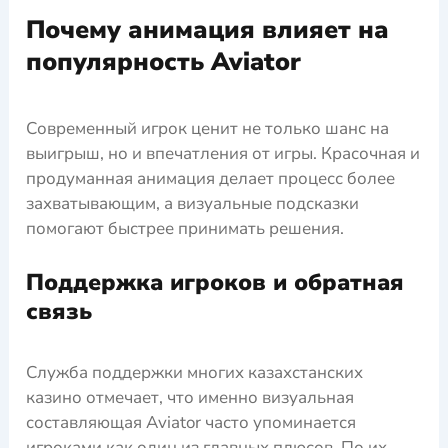
Почему анимация влияет на
популярность Aviator
Современный игрок ценит не только шанс на
выигрыш, но и впечатления от игры. Красочная и
продуманная анимация делает процесс более
захватывающим, а визуальные подсказки
помогают быстрее принимать решения.
Поддержка игроков и обратная
связь
Служба поддержки многих казахстанских
казино отмечает, что именно визуальная
составляющая Aviator часто упоминается
игроками как один из главных плюсов. По их