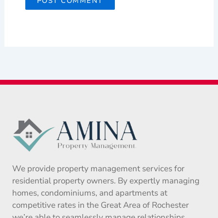
We provide property management services for
residential property owners. By expertly managing
homes, condominiums, and apartments at
competitive rates in the Great Area of Rochester
we’re able to seamlessly manage relationships