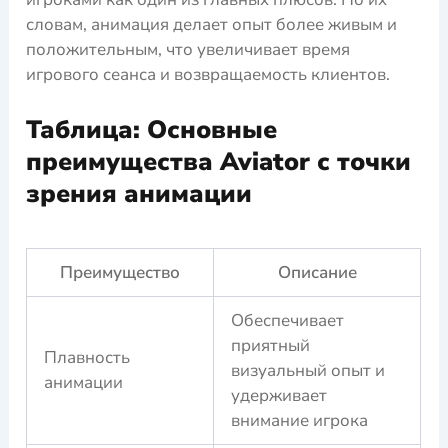
словам, анимация делает опыт более живым и
положительным, что увеличивает время
игрового сеанса и возвращаемость клиентов.
Таблица: Основные
преимущества Aviator с точки
зрения анимации
Преимущество
Описание
Обеспечивает
приятный
Плавность
визуальный опыт и
анимации
удерживает
внимание игрока