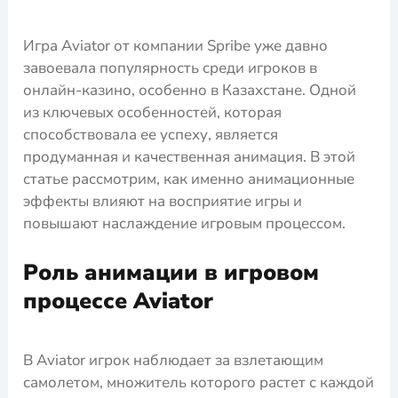
Игра Aviator от компании Spribe уже давно
завоевала популярность среди игроков в
онлайн-казино, особенно в Казахстане. Одной
из ключевых особенностей, которая
способствовала ее успеху, является
продуманная и качественная анимация. В этой
статье рассмотрим, как именно анимационные
эффекты влияют на восприятие игры и
повышают наслаждение игровым процессом.
Роль анимации в игровом
процессе Aviator
В Aviator игрок наблюдает за взлетающим
самолетом, множитель которого растет с каждой