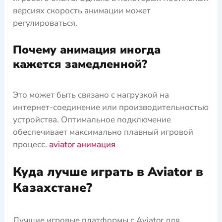
версиях скорость анимации может
регулироваться.
Почему анимация иногда
кажется замедленной?
Это может быть связано с нагрузкой на
интернет-соединение или производительностью
устройства. Оптимальное подключение
обеспечивает максимально плавный игровой
процесс.
aviator анимация
Куда лучше играть в Aviator в
Казахстане?
Лучшие игровые платформы с Aviator для