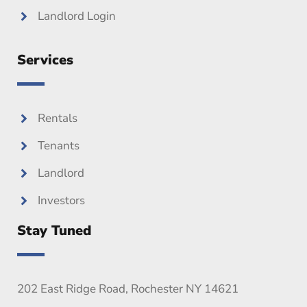
Landlord Login
Services
Rentals
Tenants
Landlord
Investors
Stay Tuned
202 East Ridge Road, Rochester NY 14621