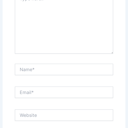
Name*
Email*
Website