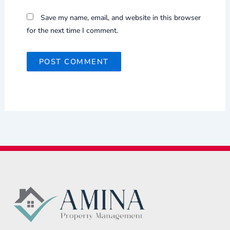
Save my name, email, and website in this browser
for the next time I comment.