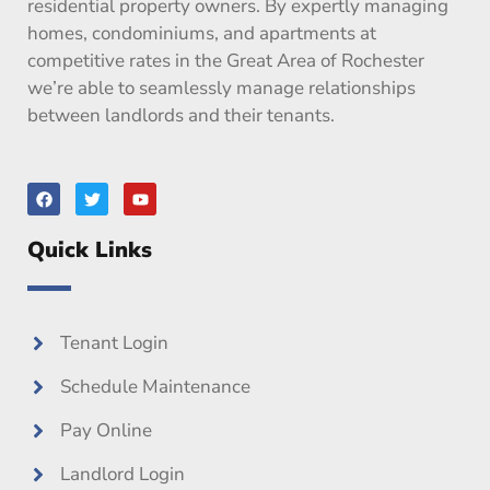
residential property owners. By expertly managing
homes, condominiums, and apartments at
competitive rates in the Great Area of Rochester
we’re able to seamlessly manage relationships
between landlords and their tenants.
F
T
Y
a
w
o
c
i
u
e
t
t
Quick Links
b
t
u
o
e
b
o
r
e
k
Tenant Login
Schedule Maintenance
Pay Online
Landlord Login