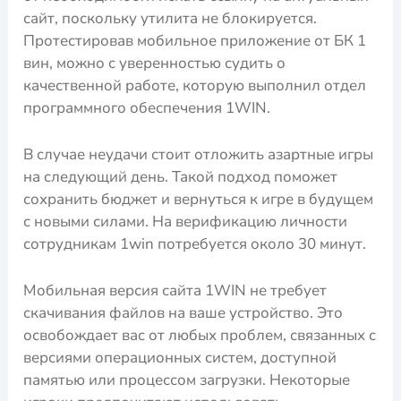
сайт, поскольку утилита не блокируется.
Протестировав мобильное приложение от БК 1
вин, можно с уверенностью судить о
качественной работе, которую выполнил отдел
программного обеспечения 1WIN.
В случае неудачи стоит отложить азартные игры
на следующий день. Такой подход поможет
сохранить бюджет и вернуться к игре в будущем
с новыми силами. На верификацию личности
сотрудникам 1win потребуется около 30 минут.
Мобильная версия сайта 1WIN не требует
скачивания файлов на ваше устройство. Это
освобождает вас от любых проблем, связанных с
версиями операционных систем, доступной
памятью или процессом загрузки. Некоторые