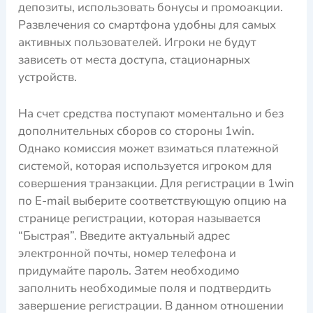
депозиты, использовать бонусы и промоакции.
Развлечения со смартфона удобны для самых
активных пользователей. Игроки не будут
зависеть от места доступа, стационарных
устройств.
На счет средства поступают моментально и без
дополнительных сборов со стороны 1win.
Однако комиссия может взиматься платежной
системой, которая используется игроком для
совершения транзакции. Для регистрации в 1win
по E-mail выберите соответствующую опцию на
странице регистрации, которая называется
“Быстрая”. Введите актуальный адрес
электронной почты, номер телефона и
придумайте пароль. Затем необходимо
заполнить необходимые поля и подтвердить
завершение регистрации. В данном отношении