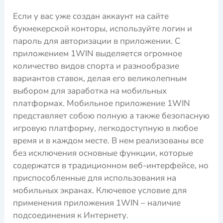
Если у вас уже создан аккаунт на сайте
букмекерской конторы, используйте логин и
пароль для авторизации в приложении. С
приложением 1WIN выделяется огромное
количество видов спорта и разнообразие
вариантов ставок, делая его великолепным
выбором для заработка на мобильных
платформах. Мобильное приложение 1WIN
представляет собою полную а также безопасную
игровую платформу, легкодоступную в любое
время и в каждом месте. В нем реализованы все
без исключения основные функции, которые
содержатся в традиционном веб-интерфейсе, но
приспособленные для использования на
мобильных экранах. Ключевое условие для
применения приложения 1WIN – наличие
подсоединения к Интернету.