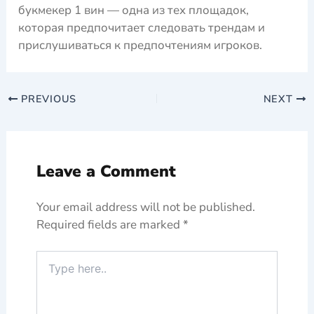
букмекер 1 вин — одна из тех площадок,
которая предпочитает следовать трендам и
прислушиваться к предпочтениям игроков.
PREVIOUS
NEXT
Leave a Comment
Your email address will not be published.
Required fields are marked
*
Type
here..