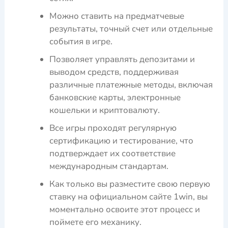
Можно ставить на предматчевые
результаты, точный счет или отдельные
события в игре.
Позволяет управлять депозитами и
выводом средств, поддерживая
различные платежные методы, включая
банковские карты, электронные
кошельки и криптовалюту.
Все игры проходят регулярную
сертификацию и тестирование, что
подтверждает их соответствие
международным стандартам.
Как только вы разместите свою первую
ставку на официальном сайте 1win, вы
моментально освоите этот процесс и
поймете его механику.