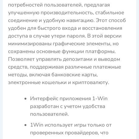
потребностей пользователей, предлагая
улучшенную производительность, стабильное
соединение и удобную навигацию. Этот способ
удобен для быстрого входа и восстановления
доступа в случае утери пароля. В этой версии
минимизированы графические элементы, но
сохранены основные функции платформы.
Позволяет управлять депозитами и выводом
средств, поддерживая различные платежные
методы, включая банковские карты,
электронные кошельки и криптовалюту.
Интерфейс приложения 1-Win
разработан с учетом удобства
пользователей.
1Win использует игры только от
проверенных провайдеров, что