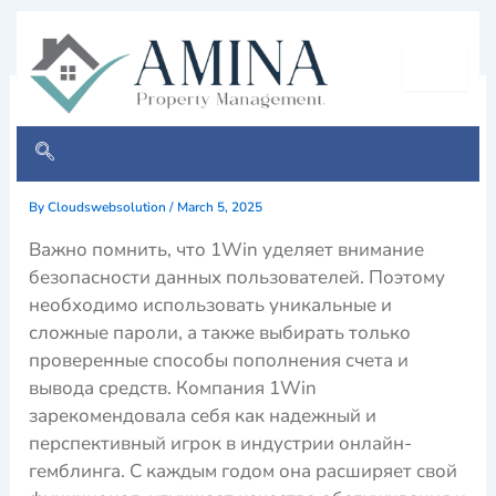
Skip
to
content
1Win официальный сайт:
регистрация, скачивание
By
Cloudswebsolution
/
March 5, 2025
Важно помнить, что 1Win уделяет внимание
безопасности данных пользователей. Поэтому
необходимо использовать уникальные и
сложные пароли, а также выбирать только
проверенные способы пополнения счета и
вывода средств. Компания 1Win
зарекомендовала себя как надежный и
перспективный игрок в индустрии онлайн-
гемблинга. С каждым годом она расширяет свой