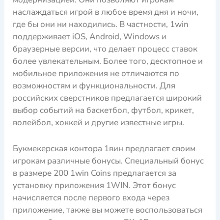
наслаждаться игрой в любое время дня и ночи,
где бы они ни находились. В частности, 1win
поддерживает iOS, Android, Windows и
браузерные версии, что делает процесс ставок
более увлекательным. Более того, десктопное и
мобильное приложения не отличаются по
возможностям и функциональности. Для
российских сверстников предлагается широкий
выбор событий на баскетбол, футбол, крикет,
волейбол, хоккей и другие известные игры.
Букмекерская контора 1вин предлагает своим
игрокам различные бонусы. Специальный бонус
в размере 200 1win Coins предлагается за
установку приложения 1WIN. Этот бонус
начисляется после первого входа через
приложение, также вы можете воспользоваться