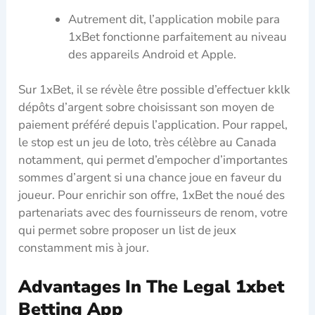
Autrement dit, l’application mobile para
1xBet fonctionne parfaitement au niveau
des appareils Android et Apple.
Sur 1xBet, il se révèle être possible d’effectuer kklk
dépôts d’argent sobre choisissant son moyen de
paiement préféré depuis l’application. Pour rappel,
le stop est un jeu de loto, très célèbre au Canada
notamment, qui permet d’empocher d’importantes
sommes d’argent si una chance joue en faveur du
joueur. Pour enrichir son offre, 1xBet the noué des
partenariats avec des fournisseurs de renom, votre
qui permet sobre proposer un list de jeux
constamment mis à jour.
Advantages In The Legal 1xbet
Betting App