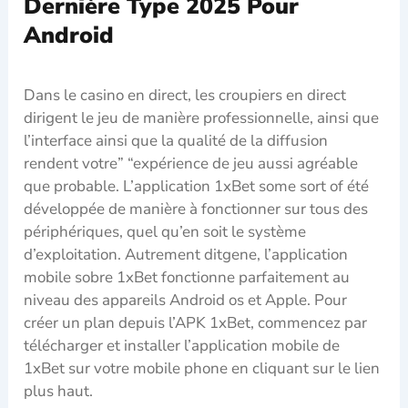
Dernière Type 2025 Pour
Android
Dans le casino en direct, les croupiers en direct
dirigent le jeu de manière professionnelle, ainsi que
l’interface ainsi que la qualité de la diffusion
rendent votre” “expérience de jeu aussi agréable
que probable. L’application 1xBet some sort of été
développée de manière à fonctionner sur tous des
périphériques, quel qu’en soit le système
d’exploitation. Autrement ditgene, l’application
mobile sobre 1xBet fonctionne parfaitement au
niveau des appareils Android os et Apple. Pour
créer un plan depuis l’APK 1xBet, commencez par
télécharger et installer l’application mobile de
1xBet sur votre mobile phone en cliquant sur le lien
plus haut.