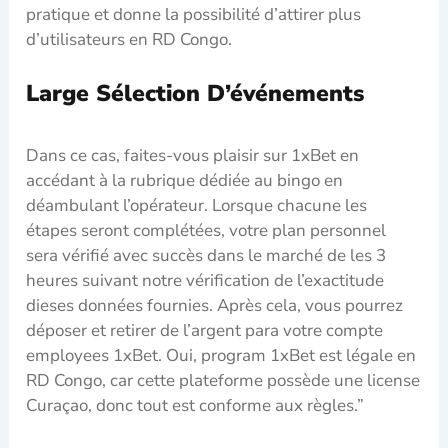
pratique et donne la possibilité d’attirer plus
d’utilisateurs en RD Congo.
Large Sélection D’événements
Dans ce cas, faites-vous plaisir sur 1xBet en
accédant à la rubrique dédiée au bingo en
déambulant l’opérateur. Lorsque chacune les
étapes seront complétées, votre plan personnel
sera vérifié avec succès dans le marché de les 3
heures suivant notre vérification de l’exactitude
dieses données fournies. Après cela, vous pourrez
déposer et retirer de l’argent para votre compte
employees 1xBet. Oui, program 1xBet est légale en
RD Congo, car cette plateforme possède une license
Curaçao, donc tout est conforme aux règles.”