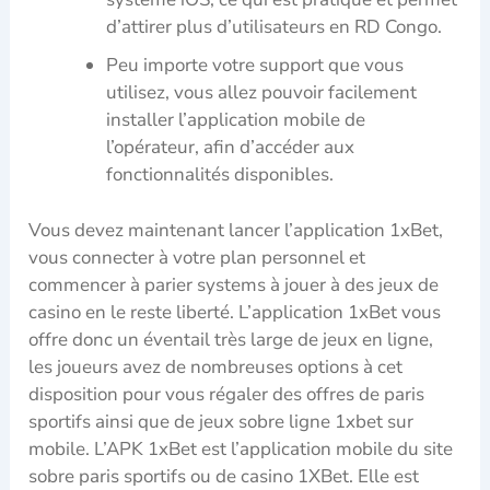
d’attirer plus d’utilisateurs en RD Congo.
Peu importe votre support que vous
utilisez, vous allez pouvoir facilement
installer l’application mobile de
l’opérateur, afin d’accéder aux
fonctionnalités disponibles.
Vous devez maintenant lancer l’application 1xBet,
vous connecter à votre plan personnel et
commencer à parier systems à jouer à des jeux de
casino en le reste liberté. L’application 1xBet vous
offre donc un éventail très large de jeux en ligne,
les joueurs avez de nombreuses options à cet
disposition pour vous régaler des offres de paris
sportifs ainsi que de jeux sobre ligne 1xbet sur
mobile. L’APK 1xBet est l’application mobile du site
sobre paris sportifs ou de casino 1XBet. Elle est