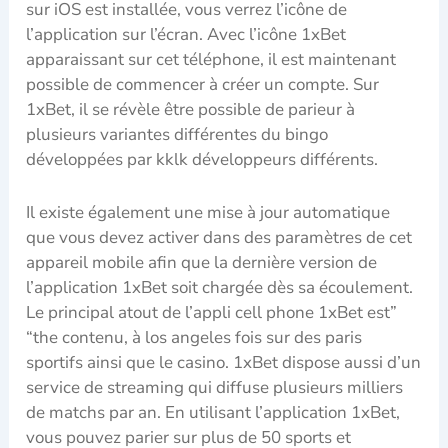
sur iOS est installée, vous verrez l’icône de
l’application sur l’écran. Avec l’icône 1xBet
apparaissant sur cet téléphone, il est maintenant
possible de commencer à créer un compte. Sur
1xBet, il se révèle être possible de parieur à
plusieurs variantes différentes du bingo
développées par kklk développeurs différents.
Il existe également une mise à jour automatique
que vous devez activer dans des paramètres de cet
appareil mobile afin que la dernière version de
l’application 1xBet soit chargée dès sa écoulement.
Le principal atout de l’appli cell phone 1xBet est”
“the contenu, à los angeles fois sur des paris
sportifs ainsi que le casino. 1xBet dispose aussi d’un
service de streaming qui diffuse plusieurs milliers
de matchs par an. En utilisant l’application 1xBet,
vous pouvez parier sur plus de 50 sports et