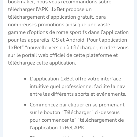
bookmaker, nous vous recommandons sobre
télécharger l’APK. 1xBet propose un
téléchargement d’application gratuit, para
nombreuses promotions ainsi que une vaste
gamme d’options de rome sportifs dans l’application
pour les appareils iOS et Android. Pour l’application
1xBet” “nouvelle version à télécharger, rendez-vous
sur le portail web officiel de cette plateforme et
téléchargez cette application.
L’application 1xBet offre votre interface
intuitive quel professionnel facilite la nav
entre les différents sports et événements.
Commencez par cliquer en se promenant
sur le bouton “Télécharger” ci-dessous
pour commencer le” “téléchargement de
l’application 1xBet APK.