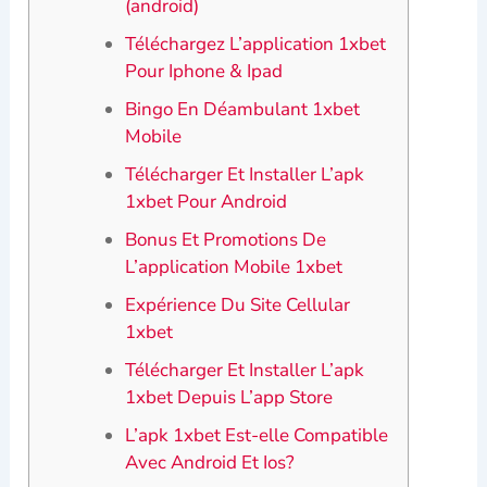
(android)
Téléchargez L’application 1xbet
Pour Iphone & Ipad
Bingo En Déambulant 1xbet
Mobile
Télécharger Et Installer L’apk
1xbet Pour Android
Bonus Et Promotions De
L’application Mobile 1xbet
Expérience Du Site Cellular
1xbet
Télécharger Et Installer L’apk
1xbet Depuis L’app Store
L’apk 1xbet Est-elle Compatible
Avec Android Et Ios?