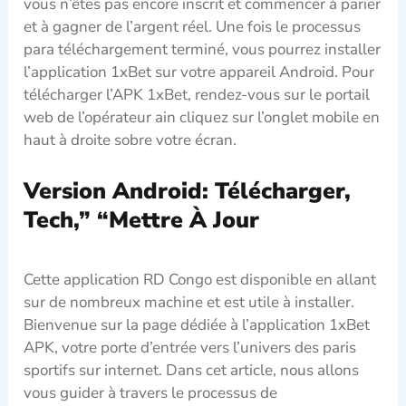
vous n’êtes pas encore inscrit et commencer à parier
et à gagner de l’argent réel. Une fois le processus
para téléchargement terminé, vous pourrez installer
l’application 1xBet sur votre appareil Android. Pour
télécharger l’APK 1xBet, rendez-vous sur le portail
web de l’opérateur ain cliquez sur l’onglet mobile en
haut à droite sobre votre écran.
Version Android: Télécharger,
Tech,” “Mettre À Jour
Cette application RD Congo est disponible en allant
sur de nombreux machine et est utile à installer.
Bienvenue sur la page dédiée à l’application 1xBet
APK, votre porte d’entrée vers l’univers des paris
sportifs sur internet. Dans cet article, nous allons
vous guider à travers le processus de