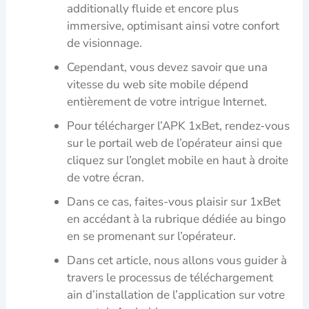
additionally fluide et encore plus
immersive, optimisant ainsi votre confort
de visionnage.
Cependant, vous devez savoir que una
vitesse du web site mobile dépend
entièrement de votre intrigue Internet.
Pour télécharger l’APK 1xBet, rendez-vous
sur le portail web de l’opérateur ainsi que
cliquez sur l’onglet mobile en haut à droite
de votre écran.
Dans ce cas, faites-vous plaisir sur 1xBet
en accédant à la rubrique dédiée au bingo
en se promenant sur l’opérateur.
Dans cet article, nous allons vous guider à
travers le processus de téléchargement
ain d’installation de l’application sur votre