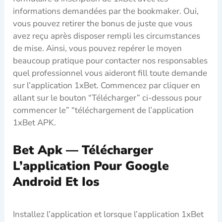
informations demandées par the bookmaker. Oui,
vous pouvez retirer the bonus de juste que vous
avez reçu après disposer rempli les circumstances
de mise. Ainsi, vous pouvez repérer le moyen
beaucoup pratique pour contacter nos responsables
quel professionnel vous aideront fill toute demande
sur l’application 1xBet. Commencez par cliquer en
allant sur le bouton “Télécharger” ci-dessous pour
commencer le” “téléchargement de l’application
1xBet APK.
Bet Apk — Télécharger
L’application Pour Google
Android Et Ios
Installez l’application et lorsque l’application 1xBet