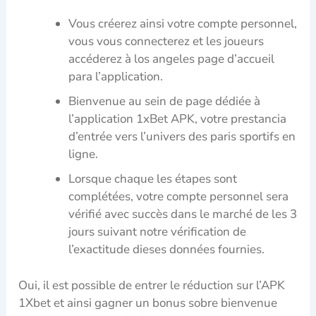
Vous créerez ainsi votre compte personnel,
vous vous connecterez et les joueurs
accéderez à los angeles page d’accueil
para l’application.
Bienvenue au sein de page dédiée à
l’application 1xBet APK, votre prestancia
d’entrée vers l’univers des paris sportifs en
ligne.
Lorsque chaque les étapes sont
complétées, votre compte personnel sera
vérifié avec succès dans le marché de les 3
jours suivant notre vérification de
l’exactitude dieses données fournies.
Oui, il est possible de entrer le réduction sur l’APK
1Xbet et ainsi gagner un bonus sobre bienvenue