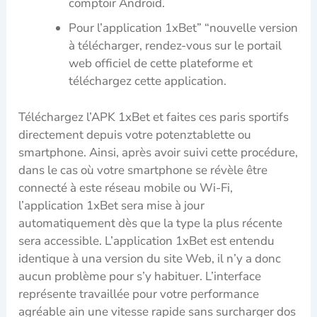
comptoir Android.
Pour l’application 1xBet” “nouvelle version
à télécharger, rendez-vous sur le portail
web officiel de cette plateforme et
téléchargez cette application.
Téléchargez l’APK 1xBet et faites ces paris sportifs
directement depuis votre potenztablette ou
smartphone. Ainsi, après avoir suivi cette procédure,
dans le cas où votre smartphone se révèle être
connecté à este réseau mobile ou Wi-Fi,
l’application 1xBet sera mise à jour
automatiquement dès que la type la plus récente
sera accessible. L’application 1xBet est entendu
identique à una version du site Web, il n’y a donc
aucun problème pour s’y habituer. L’interface
représente travaillée pour votre performance
agréable ain une vitesse rapide sans surcharger dos