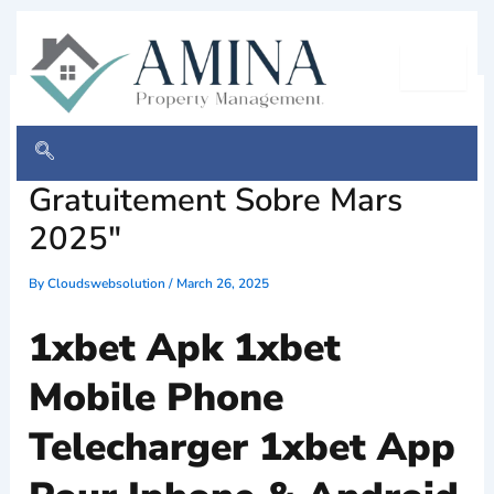
Skip
to
content
1xbet Apk: Téléchargez Et
Installez L’app 1xbet
Gratuitement Sobre Mars
2025″
By
Cloudswebsolution
/
March 26, 2025
1xbet Apk 1xbet
Mobile Phone
Telecharger 1xbet App