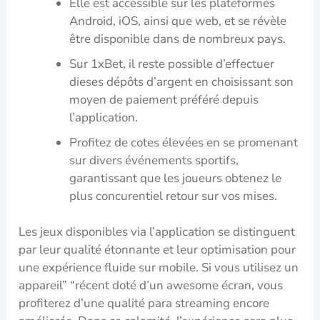
Elle est accessible sur les plateformes
Android, iOS, ainsi que web, et se révèle
être disponible dans de nombreux pays.
Sur 1xBet, il reste possible d’effectuer
dieses dépôts d’argent en choisissant son
moyen de paiement préféré depuis
l’application.
Profitez de cotes élevées en se promenant
sur divers événements sportifs,
garantissant que les joueurs obtenez le
plus concurentiel retour sur vos mises.
Les jeux disponibles via l’application se distinguent
par leur qualité étonnante et leur optimisation pour
une expérience fluide sur mobile. Si vous utilisez un
appareil” “récent doté d’un awesome écran, vous
profiterez d’une qualité para streaming encore