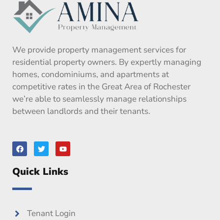
We provide property management services for
residential property owners. By expertly managing
homes, condominiums, and apartments at
competitive rates in the Great Area of Rochester
we’re able to seamlessly manage relationships
between landlords and their tenants.
F
T
Y
a
w
o
c
i
u
e
t
t
Quick Links
b
t
u
o
e
b
o
r
e
k
Tenant Login