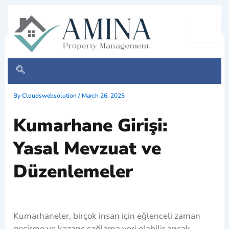
Skip
to
content
Kumarhane Girişi: Yasal
Mevzuat ve Düzenlemeler
By
Cloudswebsolution
/
March 26, 2025
Kumarhane Girişi:
Yasal Mevzuat ve
Düzenlemeler
Kumarhaneler, birçok insan için eğlenceli zaman
geçirme ve kazanç sağlama yeri olabilir ancak