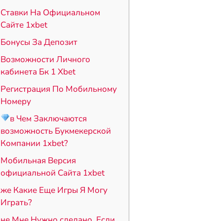
Ставки На Официальном
Сайте 1xbet
Бонусы За Депозит
Возможности Личного
кабинета Бк 1 Xbet
Регистрация По Мобильному
Номеру
в Чем Заключаются
возможность Букмекерской
Компании 1xbet?
Мобильная Версия
официальной Сайта 1xbet
же Какие Еще Игры Я Могу
Играть?
не Мне Нужно сделано, Если