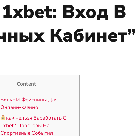
 1xbet: Вход В
чных Кабинет”
Content
Бонус И Фриспины Для
Онлайн-казино
как нельзя Заработать С
1xbet? Прогнозы На
Спортивные События