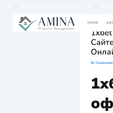
Skip
202 East Ridge Road, Rochester NY 14621
585-4
to
content
HOME
AB
1xbet
Сайте
Онла
By
Cloudswebs
1х
оф