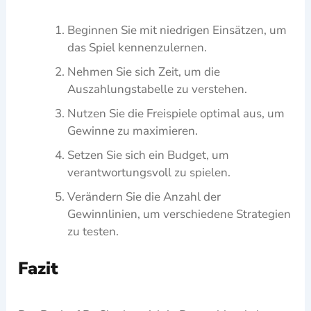
Beginnen Sie mit niedrigen Einsätzen, um
das Spiel kennenzulernen.
Nehmen Sie sich Zeit, um die
Auszahlungstabelle zu verstehen.
Nutzen Sie die Freispiele optimal aus, um
Gewinne zu maximieren.
Setzen Sie sich ein Budget, um
verantwortungsvoll zu spielen.
Verändern Sie die Anzahl der
Gewinnlinien, um verschiedene Strategien
zu testen.
Fazit