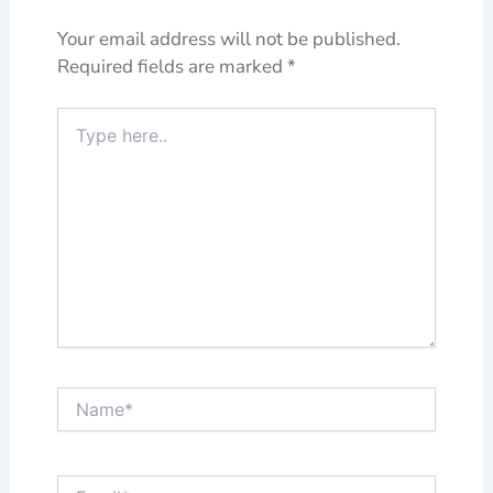
Your email address will not be published.
Required fields are marked
*
Type
here..
Name*
Email*