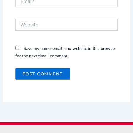
Website
Save my name, email, and website in this browser
for the next time I comment.