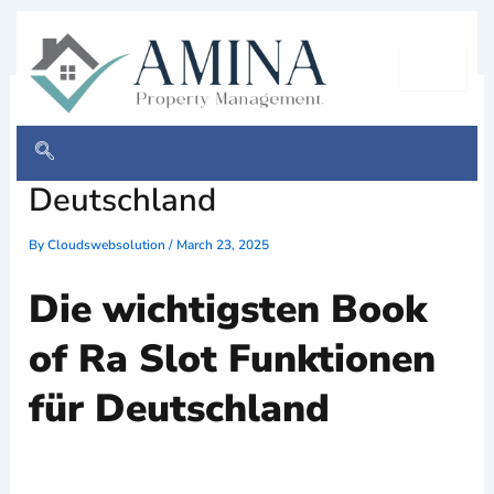
Skip
to
content
Die wichtigsten Book of Ra
Slot Funktionen für
Deutschland
By
Cloudswebsolution
/
March 23, 2025
Die wichtigsten Book
of Ra Slot Funktionen
für Deutschland