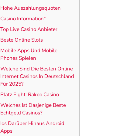
Hohe Auszahlungsquoten
Casino Information”
Top Live Casino Anbieter
Beste Online Slots
Mobile Apps Und Mobile
Phones Spielen
Welche Sind Die Besten Online
Internet Casinos In Deutschland
Für 2025?
Platz Eight: Rakoo Casino
Welches Ist Dasjenige Beste
Echtgeld Casinos?
Ios Darüber Hinaus Android
Apps