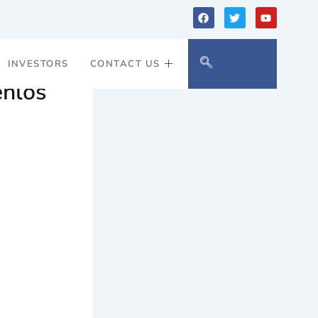
F
T
Y
a
w
o
c
i
u
e
t
t
b
t
u
INVESTORS
CONTACT US
o
e
b
o
r
e
enlos
k