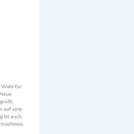
e Wahl für
. Neue
grüßt,
r auf eine
 ist auch.
 machines,