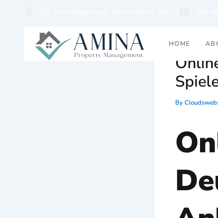
Skip
202 East Ridge Road, Rochester NY 14621
585-4
to
content
HOME
AB
Onlin
Spiele
By
Cloudswebs
On
De