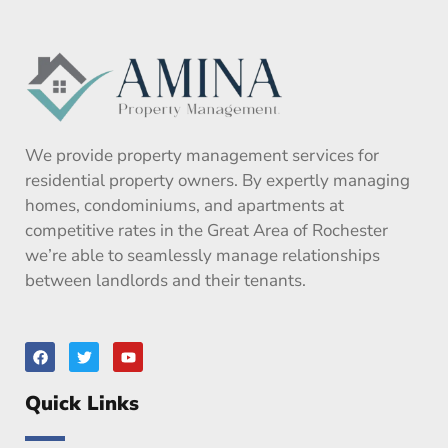
We provide property management services for
residential property owners. By expertly managing
homes, condominiums, and apartments at
competitive rates in the Great Area of Rochester
we’re able to seamlessly manage relationships
between landlords and their tenants.
F
T
Y
a
w
o
c
i
u
e
t
t
Quick Links
b
t
u
o
e
b
o
r
e