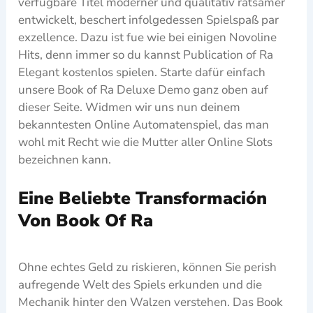
verfügbare Titel moderner und qualitativ ratsamer
entwickelt, beschert infolgedessen Spielspaß par
exzellence. Dazu ist fue wie bei einigen Novoline
Hits, denn immer so du kannst Publication of Ra
Elegant kostenlos spielen. Starte dafür einfach
unsere Book of Ra Deluxe Demo ganz oben auf
dieser Seite. Widmen wir uns nun deinem
bekanntesten Online Automatenspiel, das man
wohl mit Recht wie die Mutter aller Online Slots
bezeichnen kann.
Eine Beliebte Transformación
Von Book Of Ra
Ohne echtes Geld zu riskieren, können Sie perish
aufregende Welt des Spiels erkunden und die
Mechanik hinter den Walzen verstehen. Das Book