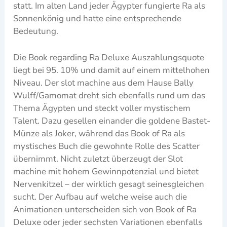
statt. Im alten Land jeder Ägypter fungierte Ra als
Sonnenkönig und hatte eine entsprechende
Bedeutung.
Die Book regarding Ra Deluxe Auszahlungsquote
liegt bei 95. 10% und damit auf einem mittelhohen
Niveau. Der slot machine aus dem Hause Bally
Wulff/Gamomat dreht sich ebenfalls rund um das
Thema Ägypten und steckt voller mystischem
Talent. Dazu gesellen einander die goldene Bastet-
Münze als Joker, während das Book of Ra als
mystisches Buch die gewohnte Rolle des Scatter
übernimmt. Nicht zuletzt überzeugt der Slot
machine mit hohem Gewinnpotenzial und bietet
Nervenkitzel – der wirklich gesagt seinesgleichen
sucht. Der Aufbau auf welche weise auch die
Animationen unterscheiden sich von Book of Ra
Deluxe oder jeder sechsten Variationen ebenfalls