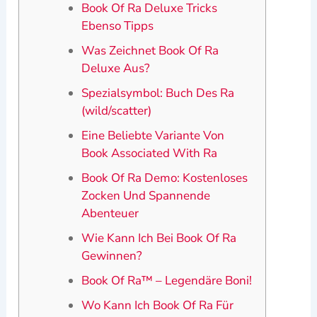
Book Of Ra Deluxe Tricks
Ebenso Tipps
Was Zeichnet Book Of Ra
Deluxe Aus?
Spezialsymbol: Buch Des Ra
(wild/scatter)
Eine Beliebte Variante Von
Book Associated With Ra
Book Of Ra Demo: Kostenloses
Zocken Und Spannende
Abenteuer
Wie Kann Ich Bei Book Of Ra
Gewinnen?
Book Of Ra™ – Legendäre Boni!
Wo Kann Ich Book Of Ra Für