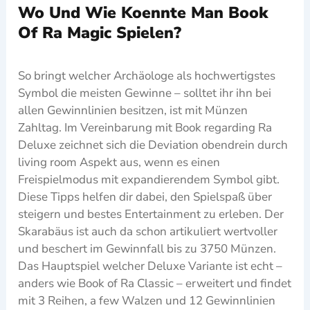
Wo Und Wie Koennte Man Book
Of Ra Magic Spielen?
So bringt welcher Archäologe als hochwertigstes
Symbol die meisten Gewinne – solltet ihr ihn bei
allen Gewinnlinien besitzen, ist mit Münzen
Zahltag. Im Vereinbarung mit Book regarding Ra
Deluxe zeichnet sich die Deviation obendrein durch
living room Aspekt aus, wenn es einen
Freispielmodus mit expandierendem Symbol gibt.
Diese Tipps helfen dir dabei, den Spielspaß über
steigern und bestes Entertainment zu erleben. Der
Skarabäus ist auch da schon artikuliert wertvoller
und beschert im Gewinnfall bis zu 3750 Münzen.
Das Hauptspiel welcher Deluxe Variante ist echt –
anders wie Book of Ra Classic – erweitert und findet
mit 3 Reihen, a few Walzen und 12 Gewinnlinien