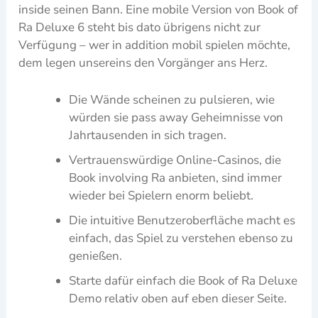
inside seinen Bann. Eine mobile Version von Book of
Ra Deluxe 6 steht bis dato übrigens nicht zur
Verfügung – wer in addition mobil spielen möchte,
dem legen unsereins den Vorgänger ans Herz.
Die Wände scheinen zu pulsieren, wie
würden sie pass away Geheimnisse von
Jahrtausenden in sich tragen.
Vertrauenswürdige Online-Casinos, die
Book involving Ra anbieten, sind immer
wieder bei Spielern enorm beliebt.
Die intuitive Benutzeroberfläche macht es
einfach, das Spiel zu verstehen ebenso zu
genießen.
Starte dafür einfach die Book of Ra Deluxe
Demo relativ oben auf eben dieser Seite.