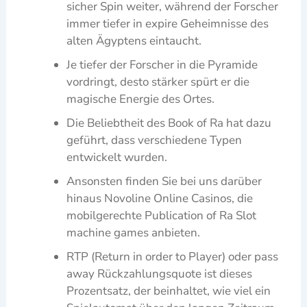
sicher Spin weiter, während der Forscher
immer tiefer in expire Geheimnisse des
alten Ägyptens eintaucht.
Je tiefer der Forscher in die Pyramide
vordringt, desto stärker spürt er die
magische Energie des Ortes.
Die Beliebtheit des Book of Ra hat dazu
geführt, dass verschiedene Typen
entwickelt wurden.
Ansonsten finden Sie bei uns darüber
hinaus Novoline Online Casinos, die
mobilgerechte Publication of Ra Slot
machine games anbieten.
RTP (Return in order to Player) oder pass
away Rückzahlungsquote ist dieses
Prozentsatz, der beinhaltet, wie viel ein