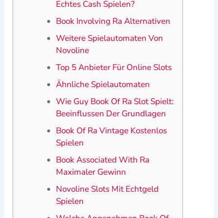
Echtes Cash Spielen?
Book Involving Ra Alternativen
Weitere Spielautomaten Von
Novoline
Top 5 Anbieter Für Online Slots
Ähnliche Spielautomaten
Wie Guy Book Of Ra Slot Spielt:
Beeinflussen Der Grundlagen
Book Of Ra Vintage Kostenlos
Spielen
Book Associated With Ra
Maximaler Gewinn
Novoline Slots Mit Echtgeld
Spielen