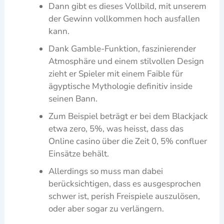
Dann gibt es dieses Vollbild, mit unserem
der Gewinn vollkommen hoch ausfallen
kann.
Dank Gamble-Funktion, faszinierender
Atmosphäre und einem stilvollen Design
zieht er Spieler mit einem Faible für
ägyptische Mythologie definitiv inside
seinen Bann.
Zum Beispiel beträgt er bei dem Blackjack
etwa zero, 5%, was heisst, dass das
Online casino über die Zeit 0, 5% confluer
Einsätze behält.
Allerdings so muss man dabei
berücksichtigen, dass es ausgesprochen
schwer ist, perish Freispiele auszulösen,
oder aber sogar zu verlängern.