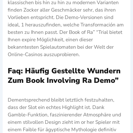
klassischen bis hin zu hin zu modernen Varianten
finden Zocker aller Geschmäcker sehr, das ihren
Vorlieben entspricht. Die Demo-Versionen sind
ideal, 1 herauszufinden, welche Transformación am
besten zu Ihnen passt. Der Book of Ra” “Trial bietet
Ihnen expire Möglichkeit, einen dieser
bekanntesten Spielautomaten bei der Welt der
Online-Casinos auszuprobieren.
Faq: Häufig Gestellte Wundern
Zum Book Involving Ra Demo”
Dementsprechend bleibt letztlich festzuhalten,
dass der Slot ein echtes Highlight ist. Dank
Gamble-Funktion, faszinierender Atmosphäre und
einem stilvollen Design zieht im or her Spieler mit
einem Faible für ägyptische Mythologie definitiv