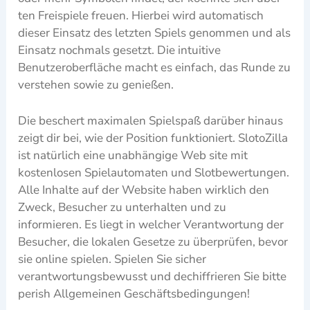
ten Freispiele freuen. Hierbei wird automatisch
dieser Einsatz des letzten Spiels genommen und als
Einsatz nochmals gesetzt. Die intuitive
Benutzeroberfläche macht es einfach, das Runde zu
verstehen sowie zu genießen.
Die beschert maximalen Spielspaß darüber hinaus
zeigt dir bei, wie der Position funktioniert. SlotoZilla
ist natürlich eine unabhängige Web site mit
kostenlosen Spielautomaten und Slotbewertungen.
Alle Inhalte auf der Website haben wirklich den
Zweck, Besucher zu unterhalten und zu
informieren. Es liegt in welcher Verantwortung der
Besucher, die lokalen Gesetze zu überprüfen, bevor
sie online spielen. Spielen Sie sicher
verantwortungsbewusst und dechiffrieren Sie bitte
perish Allgemeinen Geschäftsbedingungen!