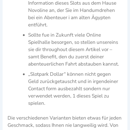
Information dieses Slots aus dem Hause
Novoline an, der Sie im Handumdrehen
bei ein Abenteuer i am alten Ägypten
entführt.
Sollte fue in Zukunft viele Online
Spielhalle besorgen, so stellen unsereins
sie dir throughout diesem Artikel vor –
samt Benefit, den du zuerst deiner
abenteuerlichen Fahrt abstauben kannst.
„Slotpark Dollar“ können nicht gegen
Geld zurückgetauscht und in irgendeiner
Contact form ausbezahlt sondern nur
verwendet werden, 1 dieses Spiel zu
spielen.
Die verschiedenen Varianten bieten etwas für jeden
Geschmack, sodass Ihnen nie langweilig wird. Von