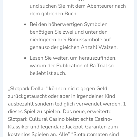
und suchen Sie mit dem Abenteurer nach
dem goldenen Buch.
Bei den höherwertigen Symbolen
benötigen Sie zwei und unter den
niedrigeren drei Bonussymbole auf
genauso der gleichen Anzahl Walzen.
Lesen Sie weiter, um herauszufinden,
warum der Publication of Ra Trial so
beliebt ist auch.
„Slotpark Dollar“ können nicht gegen Geld
zurückgetauscht oder aber in irgendeiner Kind
ausbezahlt sondern lediglich verwendet werden, 1
dieses Spiel zu spielen. Das neue, erweiterte
Slotpark Cultural Casino bietet echte Casino-
Klassiker und legendäre Jackpot-Garanten zum
kostenlos Spielen an. Alle” “Slotautomaten sind