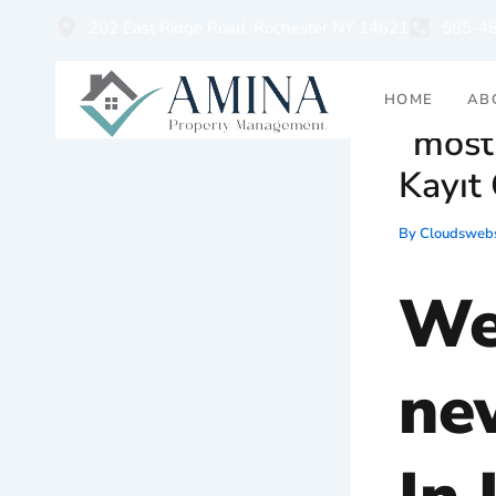
Skip
202 East Ridge Road, Rochester NY 14621
585-4
to
content
HOME
AB
“most
Kayıt
By
Cloudswebs
We
ne