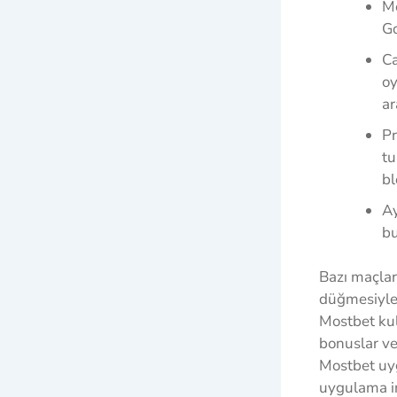
Mo
Go
Ca
oy
ar
Pr
tu
bl
Ay
b
Bazı maçlar 
düğmesiyle 
Mostbet kull
bonuslar ve
Mostbet uyg
uygulama ind