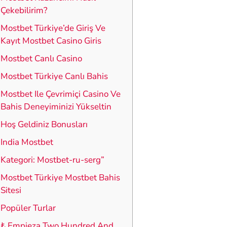
Çekebilirim?
Mostbet Türkiye’de Giriş Ve
Kayıt Mostbet Casino Giris
Mostbet Canlı Casino
Mostbet Türkiye Canlı Bahis
Mostbet Ile Çevrimiçi Casino Ve
Bahis Deneyiminizi Yükseltin
Hoş Geldiniz Bonusları
India Mostbet
Kategori: Mostbet-ru-serg”
Mostbet Türkiye Mostbet Bahis
Sitesi
Popüler Turlar
₺ Empieza Two Hundred And