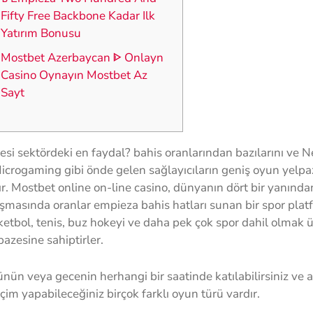
Fifty Free Backbone Kadar Ilk
Yatırım Bonusu
Mostbet Azerbaycan ᐈ Onlayn
Casino Oynayın Mostbet Az
Sayt
tesi sektördeki en faydal? bahis oranlarından bazılarını ve 
crogaming gibi önde gelen sağlayıcıların geniş oyun yelpa
. Mostbet online on-line casino, dünyanın dört bir yanında
aşmasında oranlar empieza bahis hatları sunan bir spor pla
ketbol, tenis, buz hokeyi ve daha pek çok spor dahil olmak 
pazesine sahiptirler.
nün veya gecenin herhangi bir saatinde katılabilirsiniz ve 
çim yapabileceğiniz birçok farklı oyun türü vardır.