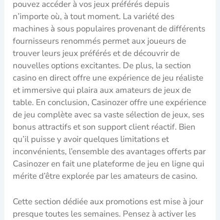
pouvez accéder à vos jeux préférés depuis
n’importe où, à tout moment. La variété des
machines à sous populaires provenant de différents
fournisseurs renommés permet aux joueurs de
trouver leurs jeux préférés et de découvrir de
nouvelles options excitantes. De plus, la section
casino en direct offre une expérience de jeu réaliste
et immersive qui plaira aux amateurs de jeux de
table. En conclusion, Casinozer offre une expérience
de jeu complète avec sa vaste sélection de jeux, ses
bonus attractifs et son support client réactif. Bien
qu’il puisse y avoir quelques limitations et
inconvénients, l’ensemble des avantages offerts par
Casinozer en fait une plateforme de jeu en ligne qui
mérite d’être explorée par les amateurs de casino.
Cette section dédiée aux promotions est mise à jour
presque toutes les semaines. Pensez à activer les