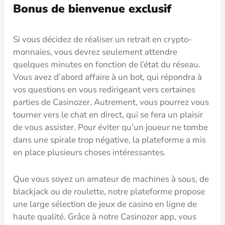
Bonus de bienvenue exclusif
Si vous décidez de réaliser un retrait en crypto-
monnaies, vous devrez seulement attendre
quelques minutes en fonction de l’état du réseau.
Vous avez d’abord affaire à un bot, qui répondra à
vos questions en vous redirigeant vers certaines
parties de Casinozer. Autrement, vous pourrez vous
tourner vers le chat en direct, qui se fera un plaisir
de vous assister. Pour éviter qu’un joueur ne tombe
dans une spirale trop négative, la plateforme a mis
en place plusieurs choses intéressantes.
Que vous soyez un amateur de machines à sous, de
blackjack ou de roulette, notre plateforme propose
une large sélection de jeux de casino en ligne de
haute qualité. Grâce à notre Casinozer app, vous