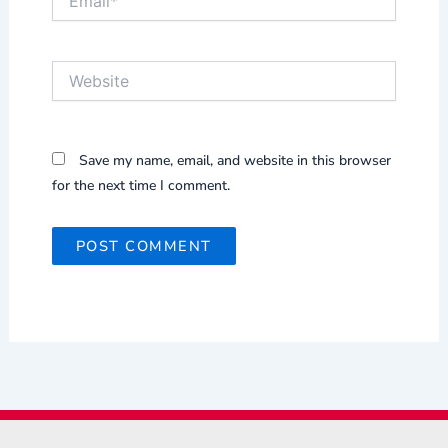
Website
Save my name, email, and website in this browser
for the next time I comment.