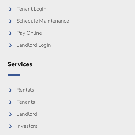
Tenant Login
Schedule Maintenance
Pay Online
Landlord Login
Services
Rentals
Tenants
Landlord
Investors