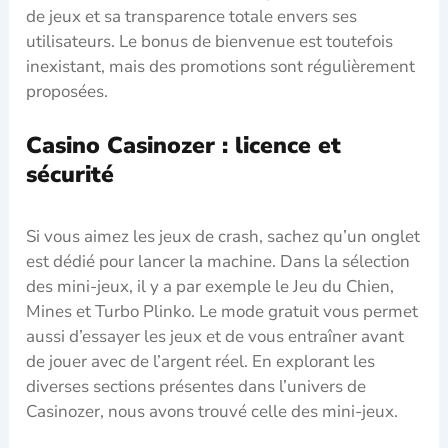
de jeux et sa transparence totale envers ses
utilisateurs. Le bonus de bienvenue est toutefois
inexistant, mais des promotions sont régulièrement
proposées.
Casino Casinozer : licence et
sécurité
Si vous aimez les jeux de crash, sachez qu’un onglet
est dédié pour lancer la machine. Dans la sélection
des mini-jeux, il y a par exemple le Jeu du Chien,
Mines et Turbo Plinko. Le mode gratuit vous permet
aussi d’essayer les jeux et de vous entraîner avant
de jouer avec de l’argent réel. En explorant les
diverses sections présentes dans l’univers de
Casinozer, nous avons trouvé celle des mini-jeux.