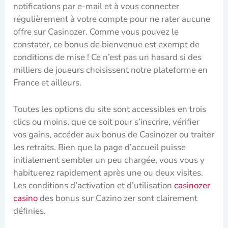
notifications par e-mail et à vous connecter
régulièrement à votre compte pour ne rater aucune
offre sur Casinozer. Comme vous pouvez le
constater, ce bonus de bienvenue est exempt de
conditions de mise ! Ce n’est pas un hasard si des
milliers de joueurs choisissent notre plateforme en
France et ailleurs.
Toutes les options du site sont accessibles en trois
clics ou moins, que ce soit pour s’inscrire, vérifier
vos gains, accéder aux bonus de Casinozer ou traiter
les retraits. Bien que la page d’accueil puisse
initialement sembler un peu chargée, vous vous y
habituerez rapidement après une ou deux visites.
Les conditions d’activation et d’utilisation
casinozer
casino
des bonus sur Cazino zer sont clairement
définies.