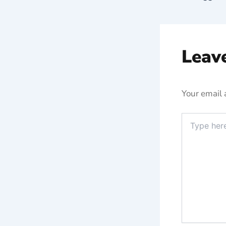
Leav
Your email 
Type
here..