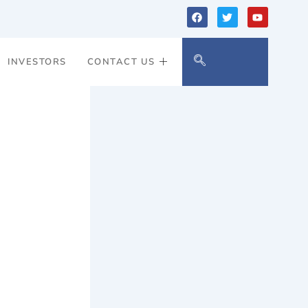
F
T
Y
a
w
o
c
i
u
e
t
t
b
t
u
INVESTORS
CONTACT US
o
e
b
o
r
e
k