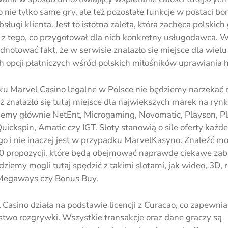
 nie tylko same gry, ale też pozostałe funkcje w postaci b
bsługi klienta. Jest to istotna zaleta, która zachęca polskich
 z tego, co przygotował dla nich konkretny usługodawca. W
dnotować fakt, że w serwisie znalazło się miejsce dla wielu
 opcji płatniczych wśród polskich miłośników uprawiania 
u Marvel Casino legalne w Polsce nie będziemy narzekać 
ż znalazło się tutaj miejsce dla największych marek na ryn
iemy głównie NetEnt, Microgaming, Novomatic, Playson, Pl
Quickspin, Amatic czy IGT. Sloty stanowią o sile oferty każd
 i nie inaczej jest w przypadku MarvelKasyno. Znaleźć m
0 propozycji, które będą obejmować naprawdę ciekawe za
ziemy mogli tutaj spędzić z takimi slotami, jak wideo, 3D, r
egaways czy Bonus Buy.
 Casino działa na podstawie licencji z Curacao, co zapewnia
two rozgrywki. Wszystkie transakcje oraz dane graczy są