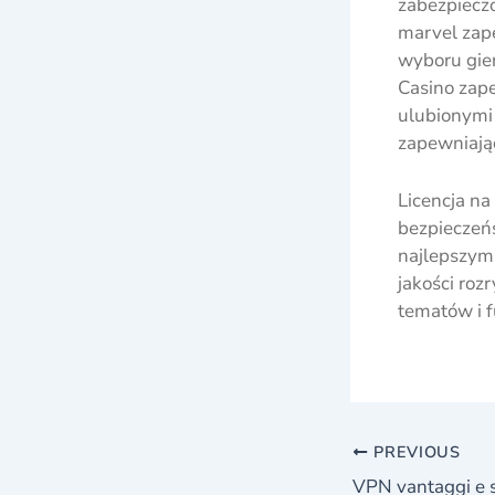
zabezpiecz
marvel zap
wyboru gier
Casino zape
ulubionymi 
zapewniając
Licencja na
bezpieczeńs
najlepszym
jakości ro
tematów i f
PREVIOUS