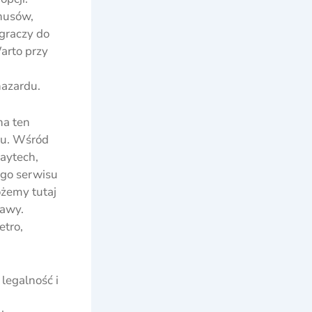
onusów,
 graczy do
arto przy
hazardu.
na ten
ku. Wśród
aytech,
ego serwisu
ożemy tutaj
bawy.
etro,
 legalność i