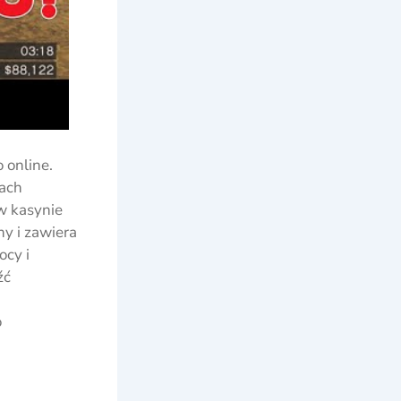
 online.
mach
w kasynie
y i zawiera
ocy i
źć
o