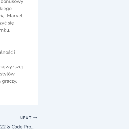
m bonusowy
kiego
ią. Marvel
zyć się
ynku,
lność i
najwyższej
stylów,
 graczy.
NEXT
Casinozer Avis 2022 & Code Promo Exclusif Bonus 500