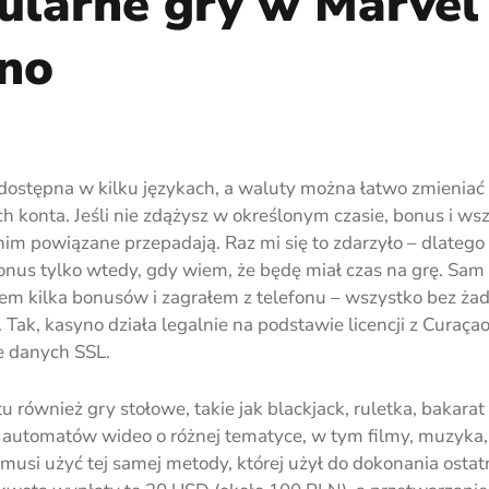
ularne gry w Marvel
ino
 dostępna w kilku językach, a waluty można łatwo zmieniać
h konta. Jeśli nie zdążysz w określonym czasie, bonus i wsz
im powiązane przepadają. Raz mi się to zdarzyło – dlatego 
nus tylko wtedy, gdy wiem, że będę miał czas na grę. Sam
em kilka bonusów i zagrałem z telefonu – wszystko bez ża
Tak, kasyno działa legalnie na podstawie licencji z Curaçao 
e danych SSL.
u również gry stołowe, takie jak blackjack, ruletka, bakarat 
 automatów wideo o różnej tematyce, w tym filmy, muzyka, 
 musi użyć tej samej metody, której użył do dokonania ostatn