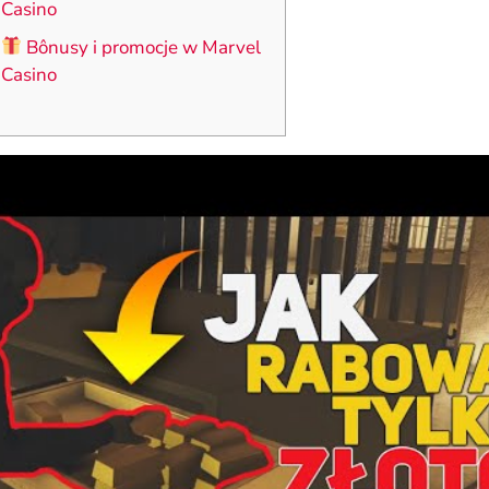
Casino
Bônusy i promocje w Marvel
Casino