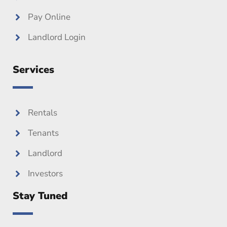
Pay Online
Landlord Login
Services
Rentals
Tenants
Landlord
Investors
Stay Tuned