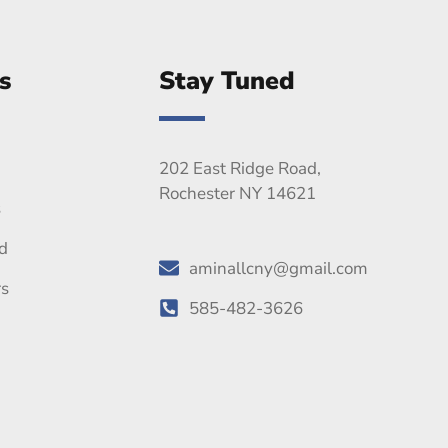
s
Stay Tuned
202 East Ridge Road,
Rochester NY 14621
s
d
aminallcny@gmail.com
rs
585-482-3626