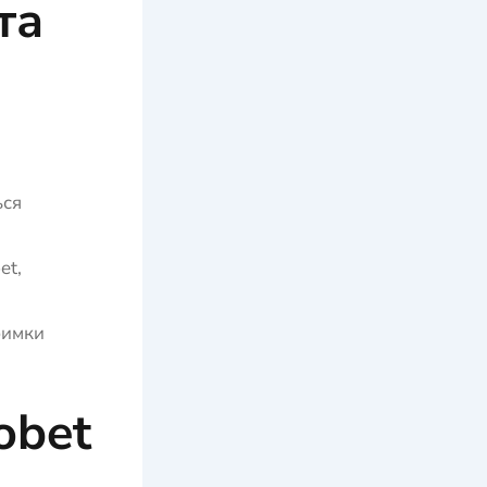
та
ься
et,
римки
obet