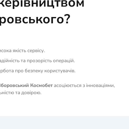
 керівництвом
ровського?
сока якість сервісу.
дійність та прозорість операцій.
рбота про безпеку користувачів.
боровський Космобет
асоціюється з інноваціями,
ьністю та довірою.