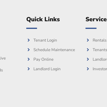
Quick Links
Service
Tenant Login
Rentals
Schedule Maintenance
Tenant
ive
Pay Online
Landlor
Landlord Login
Investo
ds