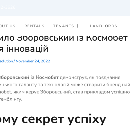
82-3626
OUT US
RENTALS
TENANTS
LANDLORDS
ло Зборовський із Космобет 
ія інновацій
olution
/
November 24, 2022
боровський із Космобет
демонструє, як поєднання
цького таланту та технологій може створити бренд на
mobet, яким керує Зборовський, став прикладом успішно
 гемблінгу.
ому секрет успіху