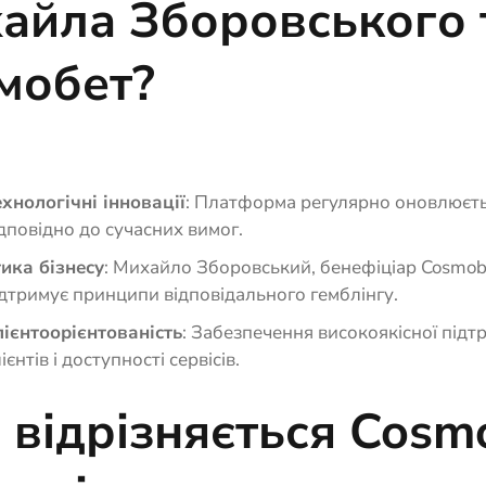
айла Зборовського 
мобет?
хнологічні інновації
: Платформа регулярно оновлюєт
дповідно до сучасних вимог.
ика бізнесу
: Михайло Зборовський, бенефіціар Cosmob
дтримує принципи відповідального гемблінгу.
лієнтоорієнтованість
: Забезпечення високоякісної підт
ієнтів і доступності сервісів.
 відрізняється Cosm