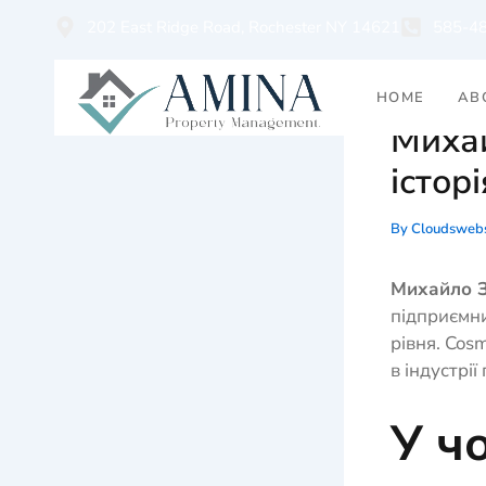
Skip
202 East Ridge Road, Rochester NY 14621
585-4
to
content
HOME
AB
Михай
істор
By
Cloudswebs
Михайло З
підприємни
рівня. Cos
в індустрії
У ч