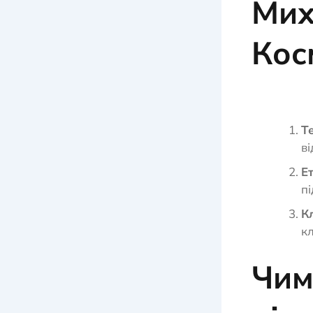
Мих
Кос
Те
ві
Ет
пі
К
кл
Чим