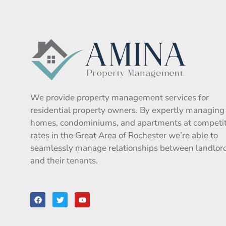
We provide property management services for
residential property owners. By expertly managing
homes, condominiums, and apartments at competit
rates in the Great Area of Rochester we’re able to
seamlessly manage relationships between landlor
and their tenants.
F
T
Y
a
w
o
c
i
u
e
t
t
b
t
u