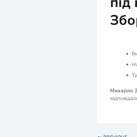
під
Збо
Ви
На
Ту
Михайло З
відповідал