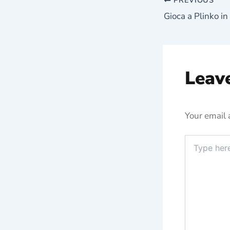
PREVIOUS
Leav
Your email 
Type
here..