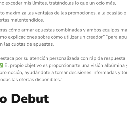
no exceder mis límites, tratándolas lo que un ocio más,
to maximiza las ventajas de las promociones, a la ocasião q
ertas malentendidos.
rás cómo armar apuestas combinadas y ambos equipos mar
mo explicaciones sobre cómo utilizar un creador” “para ap
n las cuotas de apuestas.
destaca por su atención personalizada con rápida respuesta
El propio objetivo es proporcionarte una visión albúmina 
promoción, ayudándote a tomar decisiones informadas y to
odas las ofertas disponibles.”
o Debut