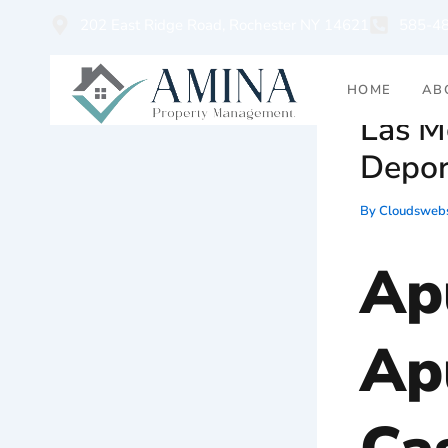
Skip
202 East Ridge Road, Rochester NY 14621
585-4
to
content
HOME
AB
Las M
Depor
By
Cloudswebs
Ap
Ap