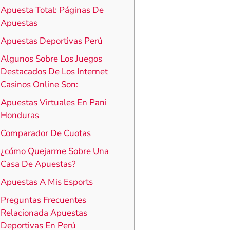
Apuesta Total: Páginas De
Apuestas
Apuestas Deportivas Perú
Algunos Sobre Los Juegos
Destacados De Los Internet
Casinos Online Son:
Apuestas Virtuales En Pani
Honduras
Comparador De Cuotas
¿cómo Quejarme Sobre Una
Casa De Apuestas?
Apuestas A Mis Esports
Preguntas Frecuentes
Relacionada Apuestas
Deportivas En Perú