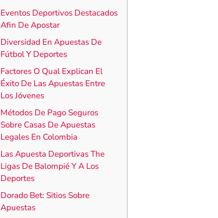
Eventos Deportivos Destacados
Afin De Apostar
Diversidad En Apuestas De
Fútbol Y Deportes
Factores O Qual Explican El
Éxito De Las Apuestas Entre
Los Jóvenes
Métodos De Pago Seguros
Sobre Casas De Apuestas
Legales En Colombia
Las Apuesta Deportivas The
Ligas De Balompié Y A Los
Deportes
Dorado Bet: Sitios Sobre
Apuestas