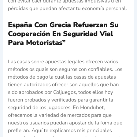
con evitar caer durante apuestas impulsivas u en
pérdidas que puedan afectar tu economía personal.
España Con Grecia Refuerzan Su
Cooperación En Seguridad Vial
Para Motoristas”
Las casas sobre apuestas legales ofrecen varios
métodos os quais son seguros con confiables. Los
métodos de pago la cual las casas de apuestas
tienen autorizados ofrecer son aquellos que han
sido aprobados por Coljuegos, todos ellos hoy
fueron probados y verificados para garantir la
seguridad de los jugadores. En Hondubet,
ofrecemos la variedad de mercados para que
nuestros usuarios puedan apostar de la foma que
prefieran. Aquí te explicamos mis principales