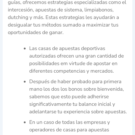
guías, ofrecemos estrategias especializadas como el
intercesión, apuestas de sistema, limpiabonos,
dutching y más. Estas estrategias les ayudarán a
desigualar tus métodos sumado a maximizar tus
oportunidades de ganar.
Las casas de apuestas deportivas
autorizadas ofrecen una gran cantidad de
posibilidades em virtude de apostar en
diferentes competencias y mercados.
Después de haber probado para primera
mano los dos los bonos sobre bienvenida,
sabemos que esto puede adherirse
significativamente tu balance inicial y
adelantarse tu experiencia sobre apuestas.
En un caso de todas las empresas y
operadores de casas para apuestas