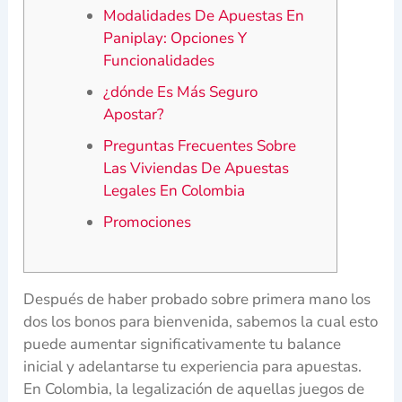
Modalidades De Apuestas En
Paniplay: Opciones Y
Funcionalidades
¿dónde Es Más Seguro
Apostar?
Preguntas Frecuentes Sobre
Las Viviendas De Apuestas
Legales En Colombia
Promociones
Después de haber probado sobre primera mano los
dos los bonos para bienvenida, sabemos la cual esto
puede aumentar significativamente tu balance
inicial y adelantarse tu experiencia para apuestas.
En Colombia, la legalización de aquellas juegos de