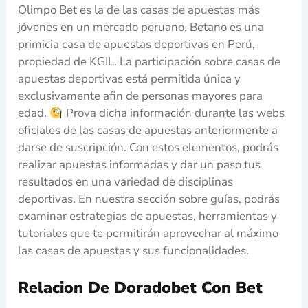
Olimpo Bet es la de las casas de apuestas más
jóvenes en un mercado peruano. Betano es una
primicia casa de apuestas deportivas en Perú,
propiedad de KGIL. La participación sobre casas de
apuestas deportivas está permitida única y
exclusivamente afin de personas mayores para
edad.
Prova dicha información durante las webs
oficiales de las casas de apuestas anteriormente a
darse de suscripción. Con estos elementos, podrás
realizar apuestas informadas y dar un paso tus
resultados en una variedad de disciplinas
deportivas. En nuestra sección sobre guías, podrás
examinar estrategias de apuestas, herramientas y
tutoriales que te permitirán aprovechar al máximo
las casas de apuestas y sus funcionalidades.
Relacion De Doradobet Con Bet