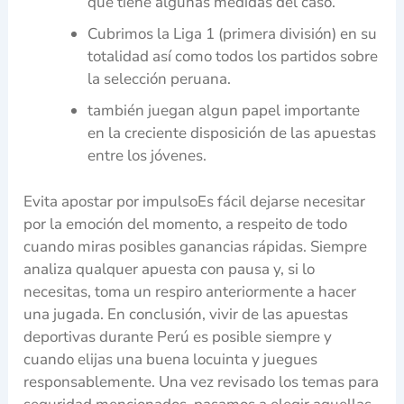
que tiene algunas medidas del caso.
Cubrimos la Liga 1 (primera división) en su
totalidad así como todos los partidos sobre
la selección peruana.
también juegan algun papel importante
en la creciente disposición de las apuestas
entre los jóvenes.
Evita apostar por impulsoEs fácil dejarse necesitar
por la emoción del momento, a respeito de todo
cuando miras posibles ganancias rápidas. Siempre
analiza qualquer apuesta con pausa y, si lo
necesitas, toma un respiro anteriormente a hacer
una jugada. En conclusión, vivir de las apuestas
deportivas durante Perú es posible siempre y
cuando elijas una buena locuinta y juegues
responsablemente. Una vez revisado los temas para