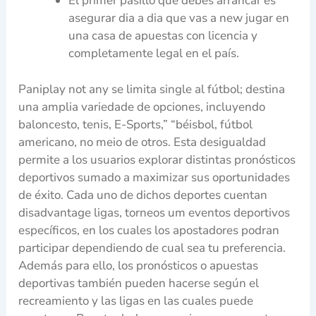
El primer pasillo que debes arrancar es
asegurar dia a dia que vas a new jugar en
una casa de apuestas con licencia y
completamente legal en el país.
Paniplay not any se limita single al fútbol; destina
una amplia variedade de opciones, incluyendo
baloncesto, tenis, E-Sports,” “béisbol, fútbol
americano, no meio de otros. Esta desigualdad
permite a los usuarios explorar distintas pronósticos
deportivos sumado a maximizar sus oportunidades
de éxito. Cada uno de dichos deportes cuentan
disadvantage ligas, torneos um eventos deportivos
específicos, en los cuales los apostadores podran
participar dependiendo de cual sea tu preferencia.
Además para ello, los pronósticos o apuestas
deportivas también pueden hacerse según el
recreamiento y las ligas en las cuales puede