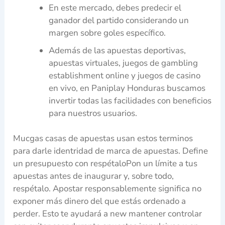
En este mercado, debes predecir el
ganador del partido considerando un
margen sobre goles específico.
Además de las apuestas deportivas,
apuestas virtuales, juegos de gambling
establishment online y juegos de casino
en vivo, en Paniplay Honduras buscamos
invertir todas las facilidades con beneficios
para nuestros usuarios.
Mucgas casas de apuestas usan estos terminos
para darle identridad de marca de apuestas. Define
un presupuesto con respétaloPon un límite a tus
apuestas antes de inaugurar y, sobre todo,
respétalo. Apostar responsablemente significa no
exponer más dinero del que estás ordenado a
perder. Esto te ayudará a new mantener controlar