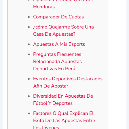
Honduras
Comparador De Cuotas
¿cómo Quejarme Sobre Una
Casa De Apuestas?
Apuestas A Mis Esports
Preguntas Frecuentes
Relacionada Apuestas
Deportivas En Perú
Eventos Deportivos Destacados
Afin De Apostar
Diversidad En Apuestas De
Fútbol Y Deportes
Factores O Qual Explican El
Éxito De Las Apuestas Entre
Los Jóvenes