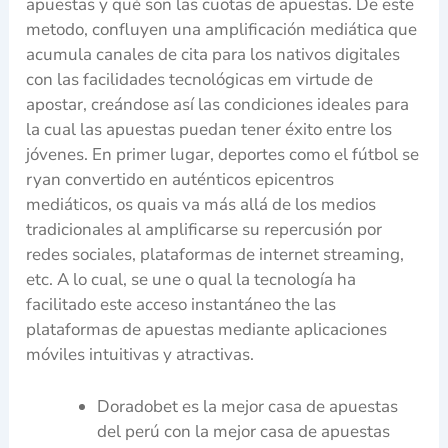
apuestas y qué son las cuotas de apuestas. De este
metodo, confluyen una amplificación mediática que
acumula canales de cita para los nativos digitales
con las facilidades tecnológicas em virtude de
apostar, creándose así las condiciones ideales para
la cual las apuestas puedan tener éxito entre los
jóvenes. En primer lugar, deportes como el fútbol se
ryan convertido en auténticos epicentros
mediáticos, os quais va más allá de los medios
tradicionales al amplificarse su repercusión por
redes sociales, plataformas de internet streaming,
etc. A lo cual, se une o qual la tecnología ha
facilitado este acceso instantáneo the las
plataformas de apuestas mediante aplicaciones
móviles intuitivas y atractivas.
Doradobet es la mejor casa de apuestas
del perú con la mejor casa de apuestas