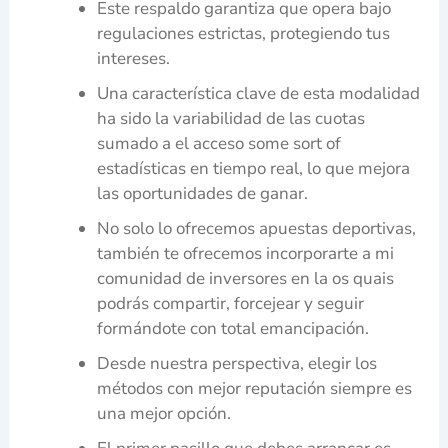
Este respaldo garantiza que opera bajo
regulaciones estrictas, protegiendo tus
intereses.
Una característica clave de esta modalidad
ha sido la variabilidad de las cuotas
sumado a el acceso some sort of
estadísticas en tiempo real, lo que mejora
las oportunidades de ganar.
No solo lo ofrecemos apuestas deportivas,
también te ofrecemos incorporarte a mi
comunidad de inversores en la os quais
podrás compartir, forcejear y seguir
formándote con total emancipación.
Desde nuestra perspectiva, elegir los
métodos con mejor reputación siempre es
una mejor opción.