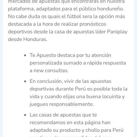
mercados de apuestas que encontrarás en nuestra
plataforma, adaptados para el público hondureño.
No cabe duda os quais el fútbol sera la opción más
destacada a la hora de realizar pronósticos
deportivos desde la casa de apuestas líder Paniplay
desde Honduras.
Te Apuesto destaca por tu atención
personalizada sumado a rápida respuesta
a new consultas.
En conclusión, vivir de las apuestas
deportivas durante Perú es posible toda la
vida y cuando elijas una buena locuinta y
juegues responsablemente.
Las casas de apuestas que te
recomendamos en esta página han
adaptado su producto y chollo para Perú