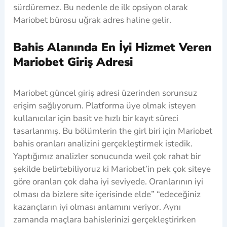
sürdüremez. Bu nedenle de ilk opsiyon olarak
Mariobet bürosu uğrak adres haline gelir.
Bahis Alanında En İyi Hizmet Veren
Mariobet Giriş Adresi
Mariobet güncel giriş adresi üzerinden sorunsuz
erişim sağlıyorum. Platforma üye olmak isteyen
kullanıcılar için basit ve hızlı bir kayıt süreci
tasarlanmış. Bu bölümlerin the girl biri için Mariobet
bahis oranları analizini gerçekleştirmek istedik.
Yaptığımız analizler sonucunda weil çok rahat bir
şekilde belirtebiliyoruz ki Mariobet’in pek çok siteye
göre oranları çok daha iyi seviyede. Oranlarının iyi
olması da bizlere site içerisinde elde” “edeceğiniz
kazançların iyi olması anlamını veriyor. Aynı
zamanda maçlara bahislerinizi gerçekleştirirken