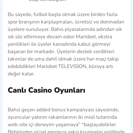
Bu sayede, futbol başta olmak üzere birden fazla
spor branşının karşılaşmaları, ücretsiz ve donmadan
üyelere sunuluyor. Bahis piyasalarında adından sık
sık söz ettirmeye devam eden Mariobet, ekstra
yenilikleri ile üyeler kanadında kabul görmeyi
başaran bir markadır. Üyelerin destek verdikleri
takımlar de uma dahil olmak üzere her maçı takip
edebildikleri Mariobet TELEVISION, büroya artı
değer katar.
Canlı Casino Oyunları
Bahsi geçen added bonus kampanyası sayesinde,
oyuncular yatırım rakamlarının iki misli tutarında
web-site içi deneyim yaşamaya” “başlayabilirler.
Birbirinden güzel empieza seksi krupiyeler eşliğinde