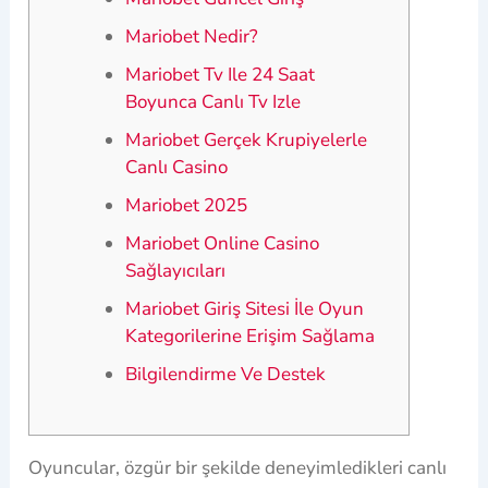
Mariobet Nedir?
Mariobet Tv Ile 24 Saat
Boyunca Canlı Tv Izle
Mariobet Gerçek Krupiyelerle
Canlı Casino
Mariobet 2025
Mariobet Online Casino
Sağlayıcıları
Mariobet Giriş Sitesi İle Oyun
Kategorilerine Erişim Sağlama
Bilgilendirme Ve Destek
Oyuncular, özgür bir şekilde deneyimledikleri canlı