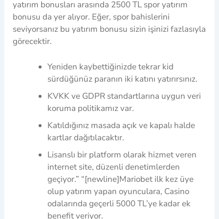
yatırım bonusları arasında 2500 TL spor yatırım
bonusu da yer alıyor. Eğer, spor bahislerini
seviyorsanız bu yatırım bonusu sizin işinizi fazlasıyla
görecektir.
Yeniden kaybettiğinizde tekrar kid
sürdüğünüz paranın iki katını yatırırsınız.
KVKK ve GDPR standartlarına uygun veri
koruma politikamız var.
Katıldığınız masada açık ve kapalı halde
kartlar dağıtılacaktır.
Lisanslı bir platform olarak hizmet veren
internet site, düzenli denetimlerden
geçiyor.” “[newline]Mariobet ilk kez üye
olup yatırım yapan oyunculara, Casino
odalarında geçerli 5000 TL’ye kadar ek
benefit veriyor.