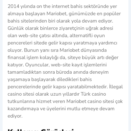
2014 yılında on the internet bahis sektöründe yer
almaya başlayan Mariobet, günümüzde en popüler
bahis sitelerinden biri olarak yola devam ediyor.
Günlük olarak binlerce ziyaretçinin uğrak adresi
olan web-site çatısı altında, alternatifli oyun
pencereleri sitede gelir kapısı yaratmaya yardımcı
oluyor. Bunun yanı sıra Mariobet dünyasında
finansal işlem kolaylığı da, siteye büyük artı değer
katıyor. Oyuncular, web-site kayıt işlemlerini
tamamladıktan sonra büroda anında deneyim
yaşamaya başlayarak diledikleri bahis
pencerelerinde gelir kapısı yaratabilmektedir. İllegal
casino sitesi olarak uzun yıllardır Türk casino
tutkunlarına hizmet veren Mariobet casino sitesi çok
kazandırmaya ve üyelerini mutlu etmeye devam
ediyor.