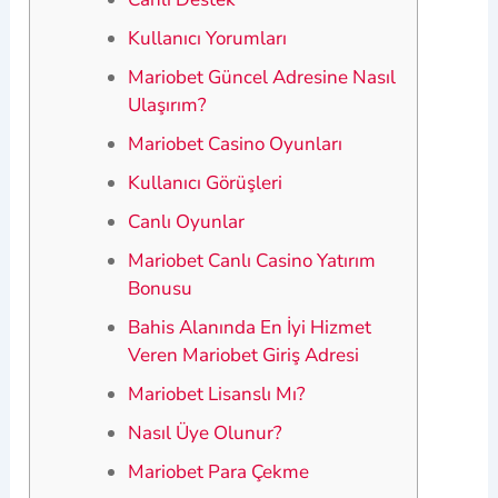
Kullanıcı Yorumları
Mariobet Güncel Adresine Nasıl
Ulaşırım?
Mariobet Casino Oyunları
Kullanıcı Görüşleri
Canlı Oyunlar
Mariobet Canlı Casino Yatırım
Bonusu
Bahis Alanında En İyi Hizmet
Veren Mariobet Giriş Adresi
Mariobet Lisanslı Mı?
Nasıl Üye Olunur?
Mariobet Para Çekme