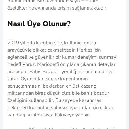
mümkündür. Site üzerinden sayfanın tüm
özelliklerine aynı anda erişim sağlanmaktadır.
Nasıl Üye Olunur?
2019 yılında kurulan site, kullanıcı dostu
arayüzüyle dikkat çekmektedir. Herkes için
eğlenceli ve güvenilir bir kumar deneyimi sunmayı
hedefliyoruz. Mariobet’i ön plana çıkaran detaylar
arasında “Bahis Bozdur” yeniliği de önemli bir yer
tutar. Oyuncular, sitede kuponlarının
sonuçlanmasını beklerken en üst kazanç
miktarından biraz düşük olsa bile bahis bozdur
özelliğini kullanabilir. Bu sayede kazanması
beklenen kuponlar, sabırsız oyuncular için çok az
kar marjı azalmasıyla bakiyeye yansır.