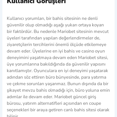
Kullanıcı Görüşleri
Kullanıcı yorumları, bir bahis sitesinin ne denli
güvenilir olup olmadığı aşağı yukarı ortaya koyan
bir faktördür. Bu nedenle Mariobet sitesinin mevcut
üyeleri tarafından yapılan değerlendirmeler de,
ziyaretçilerin tercihlerini önemli ölçüde etkilemeye
devam eder. Üyelerine en iyi bahis ve casino oyun
deneyimini yaşatmaya devam eden Mariobet sitesi,
üye yorumlarına bakıldığında da güvenilir yapısını
kanıtlamıştır. Oyunculara en iyi deneyimi yaşatarak
adından söz ettiren büro bünyesinde, para yatırma
ve çekme sorunları yaşanmaz. Bunun dışında da bir
şikayet mevzu bahis olmadığı için, büro yoluna emin
adımlar ile devam eder. Mariobet güncel giriş
bürosu, yatırım alternatifleri açısından en coupe
seçenekleri bir araya getiren canlı bahis sitesi olarak
bilinir.