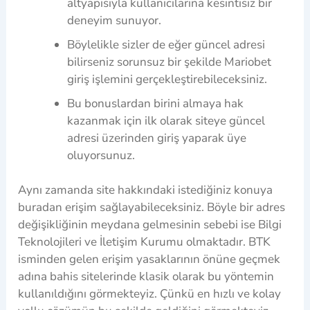
altyapısıyla kullanıcılarına kesintisiz bir
deneyim sunuyor.
Böylelikle sizler de eğer güncel adresi
bilirseniz sorunsuz bir şekilde Mariobet
giriş işlemini gerçekleştirebileceksiniz.
Bu bonuslardan birini almaya hak
kazanmak için ilk olarak siteye güncel
adresi üzerinden giriş yaparak üye
oluyorsunuz.
Aynı zamanda site hakkındaki istediğiniz konuya
buradan erişim sağlayabileceksiniz. Böyle bir adres
değişikliğinin meydana gelmesinin sebebi ise Bilgi
Teknolojileri ve İletişim Kurumu olmaktadır. BTK
isminden gelen erişim yasaklarının önüne geçmek
adına bahis sitelerinde klasik olarak bu yöntemin
kullanıldığını görmekteyiz. Çünkü en hızlı ve kolay