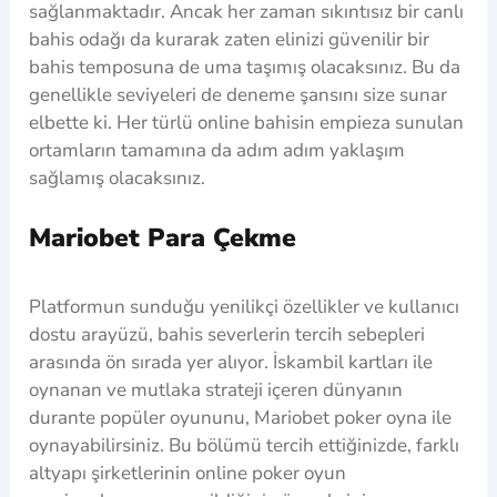
sağlanmaktadır. Ancak her zaman sıkıntısız bir canlı
bahis odağı da kurarak zaten elinizi güvenilir bir
bahis temposuna de uma taşımış olacaksınız. Bu da
genellikle seviyeleri de deneme şansını size sunar
elbette ki. Her türlü online bahisin empieza sunulan
ortamların tamamına da adım adım yaklaşım
sağlamış olacaksınız.
Mariobet Para Çekme
Platformun sunduğu yenilikçi özellikler ve kullanıcı
dostu arayüzü, bahis severlerin tercih sebepleri
arasında ön sırada yer alıyor. İskambil kartları ile
oynanan ve mutlaka strateji içeren dünyanın
durante popüler oyununu, Mariobet poker oyna ile
oynayabilirsiniz. Bu bölümü tercih ettiğinizde, farklı
altyapı şirketlerinin online poker oyun