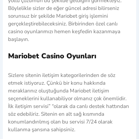
yollu çözümün bu şekilde geldiğini görmekteyiz.
Böylelikle sizler de eğer güncel adresi bilirseniz
sorunsuz bir şekilde Mariobet giriş işlemini
gerçekleştirebileceksiniz. Birbirinden özel canlı
casino oyunlarımızı hemen keşfedin kazanmaya
başlayın.
Mariobet Casino Oyunları
Sizlere sitenin iletişim kategorilerinden de söz
etmek istiyoruz. Çünkü bir konu hakkında
meraklarınız oluştuğunda Mariobet iletişim
seçeneklerini kullanabiliyor olmanız çok önemlidir.
İlk iletişim servisi” “olarak da canlı destek hattından
söz edebiliriz. Sitenin en alt sağ kısmında
konumlandırılmış olan bu servisi 7/24 olarak
kullanma şansına sahipsiniz.