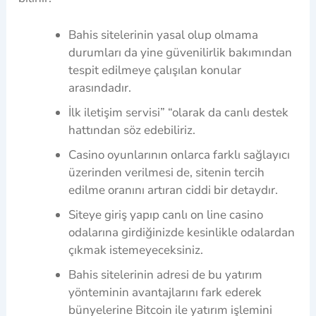
Bahis sitelerinin yasal olup olmama
durumları da yine güvenilirlik bakımından
tespit edilmeye çalışılan konular
arasındadır.
İlk iletişim servisi” “olarak da canlı destek
hattından söz edebiliriz.
Casino oyunlarının onlarca farklı sağlayıcı
üzerinden verilmesi de, sitenin tercih
edilme oranını artıran ciddi bir detaydır.
Siteye giriş yapıp canlı on line casino
odalarına girdiğinizde kesinlikle odalardan
çıkmak istemeyeceksiniz.
Bahis sitelerinin adresi de bu yatırım
yönteminin avantajlarını fark ederek
bünyelerine Bitcoin ile yatırım işlemini