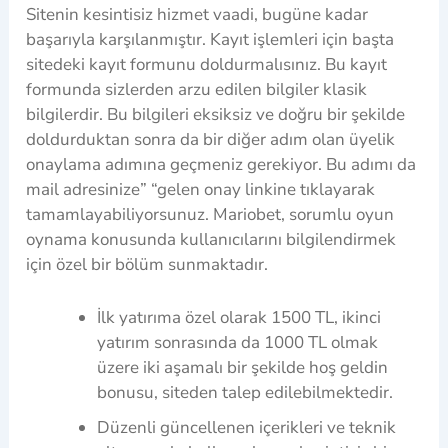
Sitenin kesintisiz hizmet vaadi, bugüne kadar
başarıyla karşılanmıştır. Kayıt işlemleri için başta
sitedeki kayıt formunu doldurmalısınız. Bu kayıt
formunda sizlerden arzu edilen bilgiler klasik
bilgilerdir. Bu bilgileri eksiksiz ve doğru bir şekilde
doldurduktan sonra da bir diğer adım olan üyelik
onaylama adımına geçmeniz gerekiyor. Bu adımı da
mail adresinize” “gelen onay linkine tıklayarak
tamamlayabiliyorsunuz. Mariobet, sorumlu oyun
oynama konusunda kullanıcılarını bilgilendirmek
için özel bir bölüm sunmaktadır.
İlk yatırıma özel olarak 1500 TL, ikinci
yatırım sonrasında da 1000 TL olmak
üzere iki aşamalı bir şekilde hoş geldin
bonusu, siteden talep edilebilmektedir.
Düzenli güncellenen içerikleri ve teknik