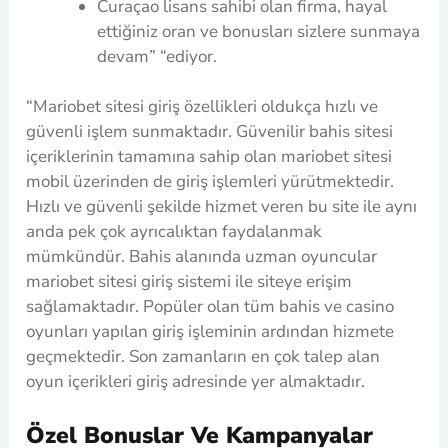
Curaçao lisans sahibi olan firma, hayal
ettiğiniz oran ve bonusları sizlere sunmaya
devam” “ediyor.
“Mariobet sitesi giriş özellikleri oldukça hızlı ve
güvenli işlem sunmaktadır. Güvenilir bahis sitesi
içeriklerinin tamamına sahip olan mariobet sitesi
mobil üzerinden de giriş işlemleri yürütmektedir.
Hızlı ve güvenli şekilde hizmet veren bu site ile aynı
anda pek çok ayrıcalıktan faydalanmak
mümkündür. Bahis alanında uzman oyuncular
mariobet sitesi giriş sistemi ile siteye erişim
sağlamaktadır. Popüler olan tüm bahis ve casino
oyunları yapılan giriş işleminin ardından hizmete
geçmektedir. Son zamanların en çok talep alan
oyun içerikleri giriş adresinde yer almaktadır.
Özel Bonuslar Ve Kampanyalar