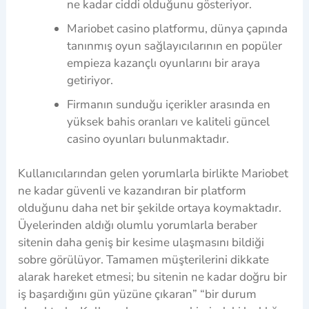
ne kadar ciddi olduğunu gösteriyor.
Mariobet casino platformu, dünya çapında
tanınmış oyun sağlayıcılarının en popüler
empieza kazançlı oyunlarını bir araya
getiriyor.
Firmanın sunduğu içerikler arasında en
yüksek bahis oranları ve kaliteli güncel
casino oyunları bulunmaktadır.
Kullanıcılarından gelen yorumlarla birlikte Mariobet
ne kadar güvenli ve kazandıran bir platform
olduğunu daha net bir şekilde ortaya koymaktadır.
Üyelerinden aldığı olumlu yorumlarla beraber
sitenin daha geniş bir kesime ulaşmasını bildiği
sobre görülüyor. Tamamen müşterilerini dikkate
alarak hareket etmesi; bu sitenin ne kadar doğru bir
iş başardığını gün yüzüne çıkaran” “bir durum