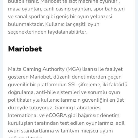
bulabilirsiniz. Mariobet’te slot machine oyunları,
masa oyunları, canlı casino oyunları, spor bahisleri
ve sanal sporlar gibi geniş bir oyun yelpazesi
bulunmaktadır. Kullanıcılar çeşitli oyun
seçeneklerinden faydalanabilirler.
Mariobet
Malta Gaming Authority (MGA) lisansı ile faaliyet
gösteren Mariobet, düzenli denetimlerden geçen
güvenilir bir platformdur. SSL şifreleme, iki faktörlü
doğrulama, anti-hile sistemleri ve sorumlu oyun
politikalarıyla kullanıcılarımızın güvenliğini en üst
düzeyde tutuyoruz. Gaming Labratories
International ve eCOGRA gibi bağımsız denetim
kuruluşları tarafından test edilen oyunlarımız, adil
oyun standartlarına w tamtym miejscu uyum