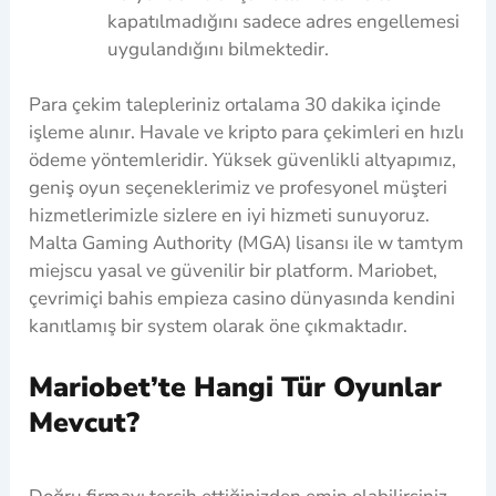
kapatılmadığını sadece adres engellemesi
uygulandığını bilmektedir.
Para çekim talepleriniz ortalama 30 dakika içinde
işleme alınır. Havale ve kripto para çekimleri en hızlı
ödeme yöntemleridir. Yüksek güvenlikli altyapımız,
geniş oyun seçeneklerimiz ve profesyonel müşteri
hizmetlerimizle sizlere en iyi hizmeti sunuyoruz.
Malta Gaming Authority (MGA) lisansı ile w tamtym
miejscu yasal ve güvenilir bir platform. Mariobet,
çevrimiçi bahis empieza casino dünyasında kendini
kanıtlamış bir system olarak öne çıkmaktadır.
Mariobet’te Hangi Tür Oyunlar
Mevcut?