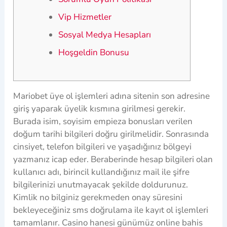
Vip Hizmetler
Sosyal Medya Hesapları
Hoşgeldin Bonusu
Mariobet üye ol işlemleri adına sitenin son adresine
giriş yaparak üyelik kısmına girilmesi gerekir.
Burada isim, soyisim empieza bonusları verilen
doğum tarihi bilgileri doğru girilmelidir. Sonrasında
cinsiyet, telefon bilgileri ve yaşadığınız bölgeyi
yazmanız icap eder. Beraberinde hesap bilgileri olan
kullanıcı adı, birincil kullandığınız mail ile şifre
bilgilerinizi unutmayacak şekilde doldurunuz.
Kimlik no bilginiz gerekmeden onay süresini
bekleyeceğiniz sms doğrulama ile kayıt ol işlemleri
tamamlanır. Casino hanesi günümüz online bahis