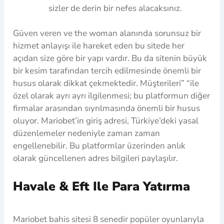
sizler de derin bir nefes alacaksınız.
Güven veren ve the woman alanında sorunsuz bir
hizmet anlayışı ile hareket eden bu sitede her
açıdan size göre bir yapı vardır. Bu da sitenin büyük
bir kesim tarafından tercih edilmesinde önemli bir
husus olarak dikkat çekmektedir. Müşterileri” “ile
özel olarak ayrı ayrı ilgilenmesi; bu platformun diğer
firmalar arasından sıyrılmasında önemli bir husus
oluyor. Mariobet’in giriş adresi, Türkiye’deki yasal
düzenlemeler nedeniyle zaman zaman
engellenebilir. Bu platformlar üzerinden anlık
olarak güncellenen adres bilgileri paylaşılır.
Havale & Eft Ile Para Yatırma
Mariobet bahis sitesi 8 senedir popüler oyunlarıyla