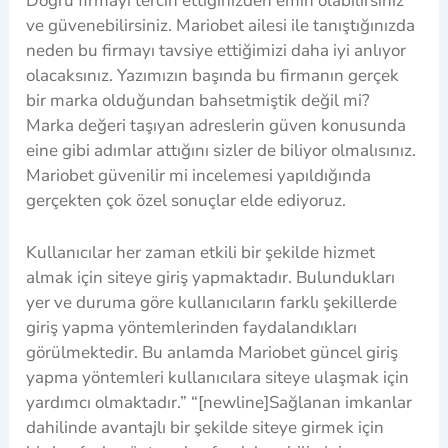
Doğru firmayı tercih ettiğinizden emin olabilirsiniz
ve güvenebilirsiniz. Mariobet ailesi ile tanıştığınızda
neden bu firmayı tavsiye ettiğimizi daha iyi anlıyor
olacaksınız. Yazımızın başında bu firmanın gerçek
bir marka olduğundan bahsetmiştik değil mi?
Marka değeri taşıyan adreslerin güven konusunda
eine gibi adımlar attığını sizler de biliyor olmalısınız.
Mariobet güvenilir mi incelemesi yapıldığında
gerçekten çok özel sonuçlar elde ediyoruz.
Kullanıcılar her zaman etkili bir şekilde hizmet
almak için siteye giriş yapmaktadır. Bulundukları
yer ve duruma göre kullanıcıların farklı şekillerde
giriş yapma yöntemlerinden faydalandıkları
görülmektedir. Bu anlamda Mariobet güncel giriş
yapma yöntemleri kullanıcılara siteye ulaşmak için
yardımcı olmaktadır.” “[newline]Sağlanan imkanlar
dahilinde avantajlı bir şekilde siteye girmek için