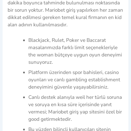
dakika boyunca tahminde bulunulması noktasında
bir sorun yoktur. Mariobet giriş yapılırken her zaman
dikkat edilmesi gereken temel kural firmanın en kid
alan adının kullanılmasıdır.
Blackjack, Rulet, Poker ve Baccarat
masalarımızda farklı limit seçenekleriyle
the woman bütçeye uygun oyun deneyimi
sunuyoruz.
Platform üzerinden spor bahisleri, casino
oyunları ve canlı gambling establishment
deneyimini güvenle yaşayabilirsiniz.
Canlı destek alanıyla weil her türlü soruna
ve soruya en kısa süre içerisinde yanıt
vermesi; Mariobet giriş yap sitesini özel bir
good getirmektedir.
Bu yüzden bilinçli kullanıcıları sitenin