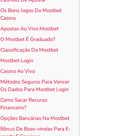
Os Bons Jogos Do Mostbet
Casino
Apostas Ao Vivo Mostbet
O Mostbet É Graduado?
Classificação Da Mostbet
Mostbet Login
Casino Ao Vivo
Métodos Seguros Para Vencer
Os Dados Para Mostbet Login
Como Sacar Recurso
Financeiro?
Opções Bancárias Na Mostbet
Bônus De Boas-vindas Para E-