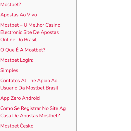
Mostbet?
Apostas Ao Vivo
Mostbet – U Melhor Casino
Electronic Site De Apostas
Online Do Brasil
O Que É A Mostbet?
Mostbet Login:
Simples
Contatos At The Apoio Ao
Usuario Da Mostbet Brasil
App Zero Android
Como Se Registrar No Site Ag
Casa De Apostas Mostbet?
Mostbet Česko