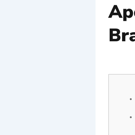
Ap
Bra