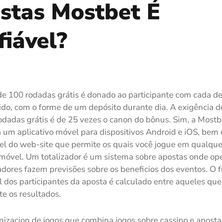
stas Mostbet É
fiável?
 100 rodadas grátis é donado ao participante com cada de
o, com o forme de um depósito durante dia. A exigência d
rodadas grátis é de 25 vezes o canon do bônus. Sim, a Mostb
 um aplicativo móvel para dispositivos Android e iOS, be
l do web-site que permite os quais você jogue em qualque
 móvel. Um totalizador é um sistema sobre apostas onde op
dores fazem previsões sobre os beneficios dos eventos. O 
l dos participantes da aposta é calculado entre aqueles qu
e os resultados.
izacion de jogos que combina jogos sobre cassino e aposta