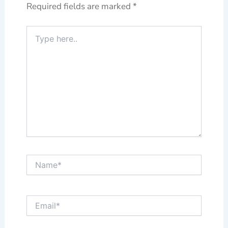
Required fields are marked
*
Type
here..
Name*
Email*