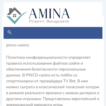
Skip
to
content
pinco-casino
By
Cloudswebsolution
/
May 27, 2025
pinco-casino
Политика конфиденциальности определяет
правила использования файлов cookie и
обеспечения безопасности персональных
данных. В PINCO casino есть лобби со
спортпокером от провайдера TV Bet. В нем
можно сыграть в классический техасский холдэм
в режиме реального времени с живым дилером и
другими игроками. Представлены европейский и
американский варианты игры.