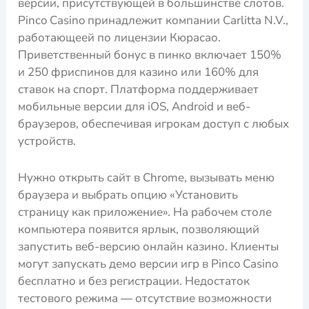
версии, присутствующей в большинстве слотов.
Pinco Casino принадлежит компании Carlitta N.V.,
работающеей по лицензии Кюрасао.
Приветственный бонус в пинко включает 150%
и 250 фриспинов для казино или 160% для
ставок на спорт. Платформа поддерживает
мобильные версии для iOS, Android и веб-
браузеров, обеспечивая игрокам доступ с любых
устройств.
Нужно открыть сайт в Chrome, вызывать меню
браузера и выбрать опцию «Установить
страницу как приложение». На рабочем столе
компьютера появится ярлык, позволяющий
запустить веб-версию онлайн казино. Клиенты
могут запускать демо версии игр в Pinco Casino
бесплатно и без регистрации. Недостаток
тестового режима ― отсутствие возможности