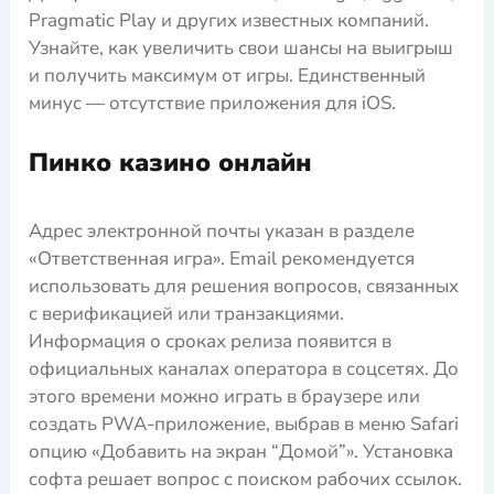
Pragmatic Play и других известных компаний.
Узнайте, как увеличить свои шансы на выигрыш
и получить максимум от игры. Единственный
минус — отсутствие приложения для iOS.
Пинко казино онлайн
Адрес электронной почты указан в разделе
«Ответственная игра». Email рекомендуется
использовать для решения вопросов, связанных
с верификацией или транзакциями.
Информация о сроках релиза появится в
официальных каналах оператора в соцсетях. До
этого времени можно играть в браузере или
создать PWA-приложение, выбрав в меню Safari
опцию «Добавить на экран “Домой”». Установка
софта решает вопрос с поиском рабочих ссылок.