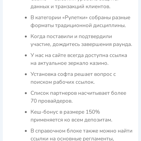
данных и транзакций клиентов.
В категории «Рулетки» собраны разные
форматы традиционной дисциплины.
Когда поставили и подтвердили
участие, дождитесь завершения раунда.
У нас на сайте всегда доступна ссылка
на актуальное зеркало казино.
Установка софта решает вопрос с
поиском рабочих ссылок.
Список партнеров насчитывает более
70 провайдеров.
Кеш-бонус в размере 150%
применяется ко всем депозитам.
В справочном блоке также можно найти
ссылки на основные регламенты,