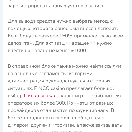
зарегистрировать новую учетную запись.
Для вывода средств нужно выбрать метод, с
помощью которого ранее был внесен депозит.
Кеш-бонус в размере 150% применяется ко всем
депозитам. Для активации вращений нужно
внести на баланс не менее ₽1000.
В справочном блоке также можно найти ссылки
на основные регламенты, которыми
администрация руководствуется в спорных
ситуациях. PINCO casino предлагает большой
выбор
Пинко зеркало
краш-игр — в библиотеке
оператора их более 300. Комнаты от разных
провайдеров отличаются по функционалу. В
более «продвинутых» можно общаться с
дилером, другими игроками, а также заказывать