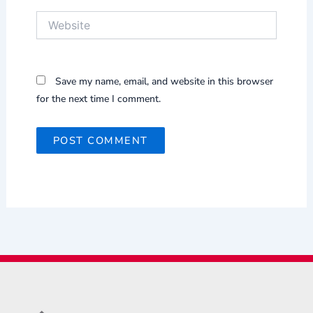
Website
Save my name, email, and website in this browser
for the next time I comment.