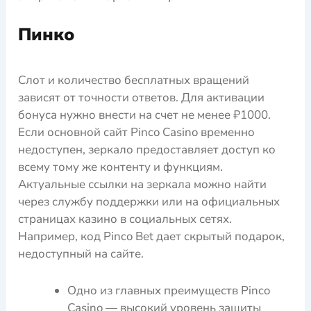
Пинко
Слот и количество бесплатных вращений
зависят от точности ответов. Для активации
бонуса нужно внести на счет не менее ₽1000.
Если основной сайт Pinco Casino временно
недоступен, зеркало предоставляет доступ ко
всему тому же контенту и функциям.
Актуальные ссылки на зеркала можно найти
через службу поддержки или на официальных
страницах казино в социальных сетях.
Например, код Pinco Bet дает скрытый подарок,
недоступный на сайте.
Одно из главных преимуществ Pinco
Casino — высокий уровень защиты