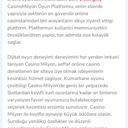
CasinoMilyon Oyun Platformu, emin ellerde
yapisiyla sektörün en güvenilir online
casinolarindan biri arayanlarin sikça ziyaret ettigi
platform. Platformun kullanici memnuniyetini
önceliklendiren yapisi, her adimda size kolaylik
saglar.
Dijital oyun deneyimi deneyimini her yerden imkani
taniyan Casino Milyon, seffaf online casino
denetlenen bir siteye üye olmak isteyenlerin
kesintisiz hizmet sagliyor. Kumarhane oyunu
çesitliligi Casino Milyon’de genis bir yelpazede.
Slotlardan keyifli kart oyunlarina kadar on binlerce
varyasyon favori oyununuzu bulabileceginiz
seçenek kesintisiz erisimle sunuluyor. Casino
Milyon ile keyifle oynayip büyük ödüllere ulasin.
Sundugu yenilikçi özellikler ve düzenli