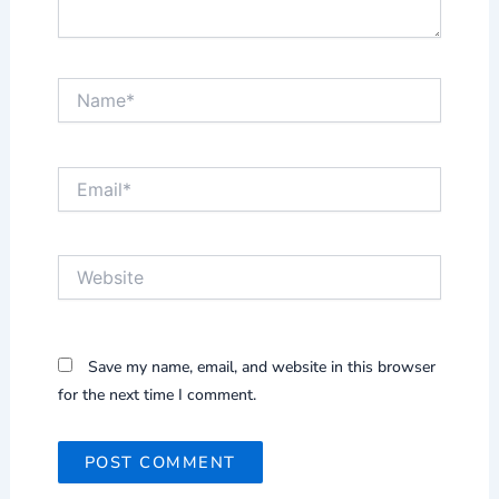
Name*
Email*
Website
Save my name, email, and website in this browser
for the next time I comment.