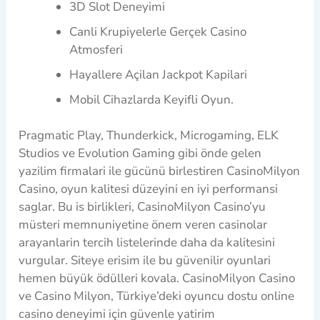
3D Slot Deneyimi
Canli Krupiyelerle Gerçek Casino
Atmosferi
Hayallere Açilan Jackpot Kapilari
Mobil Cihazlarda Keyifli Oyun.
Pragmatic Play, Thunderkick, Microgaming, ELK
Studios ve Evolution Gaming gibi önde gelen
yazilim firmalari ile gücünü birlestiren CasinoMilyon
Casino, oyun kalitesi düzeyini en iyi performansi
saglar. Bu is birlikleri, CasinoMilyon Casino’yu
müsteri memnuniyetine önem veren casinolar
arayanlarin tercih listelerinde daha da kalitesini
vurgular. Siteye erisim ile bu güvenilir oyunlari
hemen büyük ödülleri kovala. CasinoMilyon Casino
ve Casino Milyon, Türkiye’deki oyuncu dostu online
casino deneyimi için güvenle yatirim