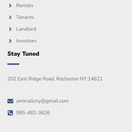
Rentals
Tenants
Landlord
Investors
Stay Tuned
202 East Ridge Road, Rochester NY 14621
aminallcny@gmail.com
585-482-3626