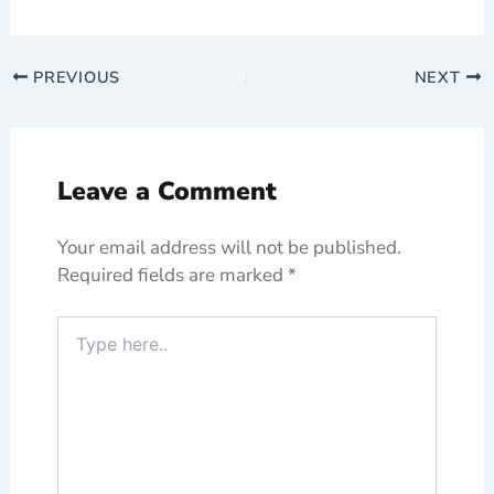
PREVIOUS
NEXT
Leave a Comment
Your email address will not be published.
Required fields are marked
*
Type
here..