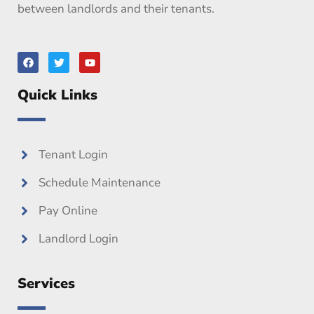
between landlords and their tenants.
F
T
Y
a
w
o
c
i
u
e
t
t
Quick Links
b
t
u
o
e
b
o
r
e
k
Tenant Login
Schedule Maintenance
Pay Online
Landlord Login
Services