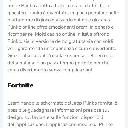
rende Plinko adatto a tutte le età e a tutti i tipi di
giocatori. Plinko è diventato un gioco popolare nelle
piattaforme di gioco d’azzardo online e giocare a
Plinko online offre emozionanti premi in denaro e
ricompense. Molti casinò online in Italia offrono
Plinko, sia in versione demo gratuita sia con soldi
veri, garantendo un’esperienza sicura e divertente.
Grazie alla casualità e alla suspense del percorso
della pallina, è un passatempo perfetto per chi
cerca divertimento senza complicazioni.
Fortnite
Esaminando le schermate dell’app Plinko fornita, è
possibile guadagnare informazioni preziose sul
design, sul layout e sulle funzioni disponibili
dell’applicazione. L’applicazione mobile di Plinko