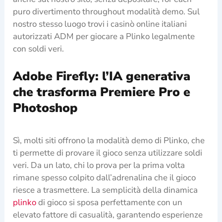
puro divertimento throughout modalità demo. Sul
nostro stesso luogo trovi i casinò online italiani
autorizzati ADM per giocare a Plinko legalmente
con soldi veri.
Adobe Firefly: l’IA generativa
che trasforma Premiere Pro e
Photoshop
Sì, molti siti offrono la modalità demo di Plinko, che
ti permette di provare il gioco senza utilizzare soldi
veri. Da un lato, chi lo prova per la prima volta
rimane spesso colpito dall’adrenalina che il gioco
riesce a trasmettere. La semplicità della dinamica
plinko
di gioco si sposa perfettamente con un
elevato fattore di casualità, garantendo esperienze