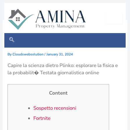
Skip
to
content
Plinko gratis – scopri il gioco
senza deposito
By
Cloudswebsolution
/
January 31, 2024
Capire la scienza dietro Plinko: esplorare la fisica e
la probabilit� Testata giornalistica online
Content
Sospetto recensioni
Fortnite