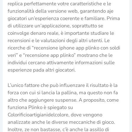
replica perfettamente votre caratteristiche e le
funzionalità della versione web, garantendo aje
giocatori un’esperienza coerente e familiare. Prima
di utilizzare un’applicazione, soprattutto se
coinvolge denaro reale, è importante studiare le
recensioni e le valutazioni degli altri utenti. Le
ricerche di “recensione iphone app plinko con soldi
veri” e “recensione app plinko” mostrano che le
individui cercano attivamente informazioni sulle
esperienze pada altri giocatori.
L’unico fattore che può influenzare il risultato è la
forza con cui si lancia la pallina, ma questo non fa
altro che aggiungere suspense. A proposito, come
funziona Plinko è spiegato su
Colorificioartigianidelcolore, dove vengono
analizzate anche le diverse meccaniche di gioco.
Inoltre, ze non bastasse, c’è anche la assillo di