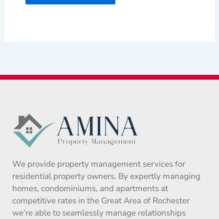
We provide property management services for
residential property owners. By expertly managing
homes, condominiums, and apartments at
competitive rates in the Great Area of Rochester
we’re able to seamlessly manage relationships