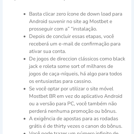
Basta clicar zero ícone de down load para
Android suvenir no site ag Mostbet e
prosseguir com a” “instalação.
Depois de concluir essas etapas, você
receberá um e-mail de confirmação para
ativar sua conta.
De jogos de direccion clássicos como black
jack e roleta some sort of milhares de
jogos de caça-níqueis, há algo para todos
os entusiastas para cassino.
Se você optar por utilizar o site móvel
Mostbet BR em vez do aplicativo Android
ou a versão para PC, você também não
perderá nenhuma promoção ou bônus.
A exigência de apostas para as rodadas
grátis é de thirty vezes o canon do bônus.
Você pode trazer um número infinito de