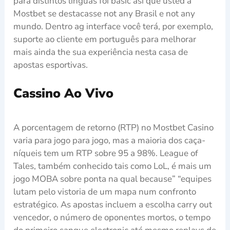
para distintos línguas foi basic así que usted a
Mostbet se destacasse not any Brasil e not any
mundo. Dentro ag interface você terá, por exemplo,
suporte ao cliente em português para melhorar
mais ainda the sua experiência nesta casa de
apostas esportivas.
Cassino Ao Vivo
A porcentagem de retorno (RTP) no Mostbet Casino
varia para jogo para jogo, mas a maioria dos caça-
níqueis tem um RTP sobre 95 a 98%. League of
Tales, também conhecido tais como LoL, é mais um
jogo MOBA sobre ponta na qual because” “equipes
lutam pelo vistoria de um mapa num confronto
estratégico. As apostas incluem a escolha carry out
vencedor, o número de oponentes mortos, o tempo