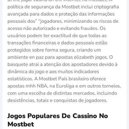
política de segurança da Mostbet inclui criptografia
avançada para dados e proteção das informações
pessoais dos” “jogadores, minimizando os riscos de
acesso não autorizado e evitando fraudes. Os
usuários podem ter exactitud de que todas as
transações financeiras e dados pessoais estão
protegidos sobre forma segura, criando um
ambiente en paz para apostas elizabeth jogos. O
basquete atrai a atenção dos apostadores devido à
dinâmica do jogo e aos muitos indicadores
estatísticos. A Mostbet País brasileiro oferece
apostas mhh NBA, na Euroliga e em outros torneios,
com uma escolha de distintas mercados, incluindo
desistências, totais e conquistas de jogadores.
Jogos Populares De Cassino No
Mostbet