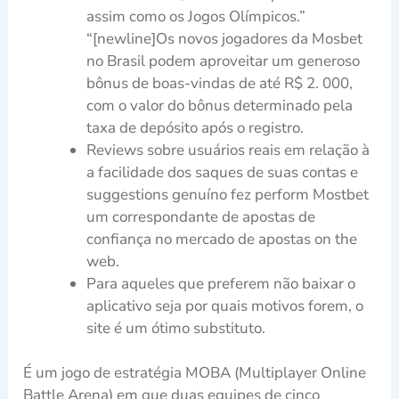
assim como os Jogos Olímpicos.”
“[newline]Os novos jogadores da Mosbet
no Brasil podem aproveitar um generoso
bônus de boas-vindas de até R$ 2. 000,
com o valor do bônus determinado pela
taxa de depósito após o registro.
Reviews sobre usuários reais em relação à
a facilidade dos saques de suas contas e
suggestions genuíno fez perform Mostbet
um correspondante de apostas de
confiança no mercado de apostas on the
web.
Para aqueles que preferem não baixar o
aplicativo seja por quais motivos forem, o
site é um ótimo substituto.
É um jogo de estratégia MOBA (Multiplayer Online
Battle Arena) em que duas equipes de cinco