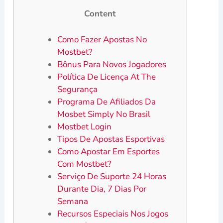
Content
Como Fazer Apostas No
Mostbet?
Bônus Para Novos Jogadores
Política De Licença At The
Segurança
Programa De Afiliados Da
Mosbet Simply No Brasil
Mostbet Login
Tipos De Apostas Esportivas
Como Apostar Em Esportes
Com Mostbet?
Serviço De Suporte 24 Horas
Durante Dia, 7 Dias Por
Semana
Recursos Especiais Nos Jogos