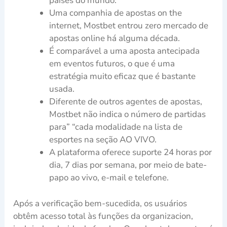
países do mundo.
Uma companhia de apostas on the
internet, Mostbet entrou zero mercado de
apostas online há alguma década.
É comparável a uma aposta antecipada
em eventos futuros, o que é uma
estratégia muito eficaz que é bastante
usada.
Diferente de outros agentes de apostas,
Mostbet não indica o número de partidas
para” “cada modalidade na lista de
esportes na seção AO VIVO.
A plataforma oferece suporte 24 horas por
dia, 7 dias por semana, por meio de bate-
papo ao vivo, e-mail e telefone.
Após a verificação bem-sucedida, os usuários
obtêm acesso total às funções da organizacion,