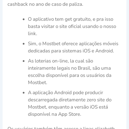
cashback no ano de caso de paliza.
O aplicativo tem get gratuito, e pra isso
basta visitar o site oficial usando o nosso
link.
Sim, o Mostbet oferece aplicações móveis
dedicadas para sistemas iOS e Android.
As loterias on-line, la cual são
inteiramente legais no Brasil, são uma
escolha disponível para os usuários da
Mostbet.
A aplicação Android pode producir
descarregada diretamente zero site do
Mostbet, enquanto a versão iOS está
disponível na App Store.
Os usuários também têm acesso a ligas elizabeth