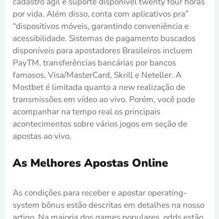
cadastro ágil e suporte disponível twenty four horas
por vida. Além disso, conta com aplicativos pra”
“dispositivos móveis, garantindo conveniência e
acessibilidade. Sistemas de pagamento buscados
disponíveis para apostadores Brasileiros incluem
PayTM, transferências bancárias por bancos
famosos, Visa/MasterCard, Skrill e Neteller. A
Mostbet é limitada quanto a new realização de
transmissões em vídeo ao vivo. Porém, você pode
acompanhar na tempo real os principais
acontecimentos sobre vários jogos em seção de
apostas ao vivo.
As Melhores Apostas Online
As condições para receber e apostar operating-
system bônus estão descritas em detalhes na nosso
artigo. Na maioria dos games populares, odds estão