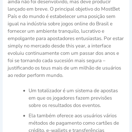
ainda não foi desenvolvido, mas deve producir
lançado em breve. O principal objetivo do MostBet
País e do mundo é estabelecer uma posição sem
igual na indústria sobre jogos online do Brasil e
fornecer um ambiente tranquilo, lucrativo e
empolgante para apostadores entusiastas. Por estar
simply no mercado desde this year, a interface
evoluiu continuamente com um passar dos anos e
foi se tornando cada sucesión mais segura –
justificando os teus mais de um milhão de usuários
ao redor perform mundo.
Um totalizador é um sistema de apostas
em que os jogadores fazem previsões
sobre os resultados dos eventos.
Ela também oferece aos usuários vários
métodos de pagamento como cartões de
crédito, e-wallets e transferências