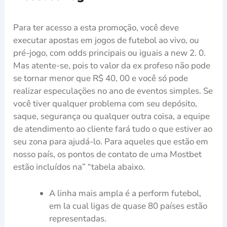
Para ter acesso a esta promoção, você deve
executar apostas em jogos de futebol ao vivo, ou
pré-jogo, com odds principais ou iguais a new 2. 0.
Mas atente-se, pois to valor da ex profeso não pode
se tornar menor que R$ 40, 00 e você só pode
realizar especulações no ano de eventos simples. Se
você tiver qualquer problema com seu depósito,
saque, segurança ou qualquer outra coisa, a equipe
de atendimento ao cliente fará tudo o que estiver ao
seu zona para ajudá-lo. Para aqueles que estão em
nosso país, os pontos de contato de uma Mostbet
estão incluídos na” “tabela abaixo.
A linha mais ampla é a perform futebol,
em la cual ligas de quase 80 países estão
representadas.