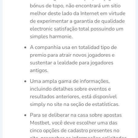
bónus de topo, não encontrará um sitio
melhor deste lado da Internet em virtude
de experimentar a garantia de qualidade
electronic satisfação total possuindo um
simples harmonie.
A companhia usa en totalidad tipo de
premio para atrair novos jogadores e
sustentar a lealdade para jogadores
antigos.
Uma ampla gama de informações,
incluindo detalhes sobre eventos e
resultados anteriores, está disponível
simply no site na seção de estatísticas.
Para se deliberar na casa sobre apostas
Mostbet, você deve escolher uma das
cinco opções de cadastro presentes no