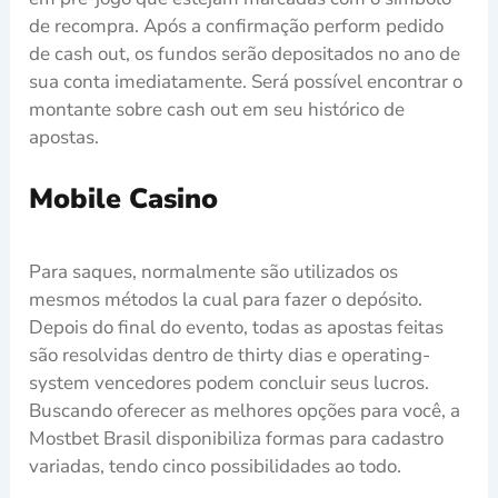
de recompra. Após a confirmação perform pedido
de cash out, os fundos serão depositados no ano de
sua conta imediatamente. Será possível encontrar o
montante sobre cash out em seu histórico de
apostas.
Mobile Casino
Para saques, normalmente são utilizados os
mesmos métodos la cual para fazer o depósito.
Depois do final do evento, todas as apostas feitas
são resolvidas dentro de thirty dias e operating-
system vencedores podem concluir seus lucros.
Buscando oferecer as melhores opções para você, a
Mostbet Brasil disponibiliza formas para cadastro
variadas, tendo cinco possibilidades ao todo.