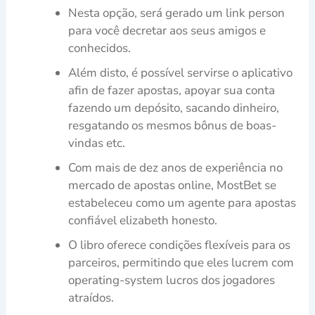
Nesta opção, será gerado um link person
para você decretar aos seus amigos e
conhecidos.
Além disto, é possível servirse o aplicativo
afin de fazer apostas, apoyar sua conta
fazendo um depósito, sacando dinheiro,
resgatando os mesmos bônus de boas-
vindas etc.
Com mais de dez anos de experiência no
mercado de apostas online, MostBet se
estabeleceu como um agente para apostas
confiável elizabeth honesto.
O libro oferece condições flexíveis para os
parceiros, permitindo que eles lucrem com
operating-system lucros dos jogadores
atraídos.