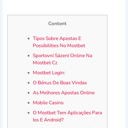
Content
Tipos Sobre Apostas E
Possibilities No Mostbet
Sportovní Sázení Online Na
Mostbet Cz
Mostbet Login:
O Bónus De Boas Vindas
As Melhores Apostas Online
Mobile Casino
O Mostbet Tem Aplicações Para
Ios E Android?