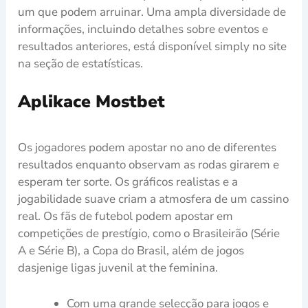
um que podem arruinar. Uma ampla diversidade de
informações, incluindo detalhes sobre eventos e
resultados anteriores, está disponível simply no site
na seção de estatísticas.
Aplikace Mostbet
Os jogadores podem apostar no ano de diferentes
resultados enquanto observam as rodas girarem e
esperam ter sorte. Os gráficos realistas e a
jogabilidade suave criam a atmosfera de um cassino
real. Os fãs de futebol podem apostar em
competições de prestígio, como o Brasileirão (Série
A e Série B), a Copa do Brasil, além de jogos
dasjenige ligas juvenil at the feminina.
Com uma grande selecção para jogos e