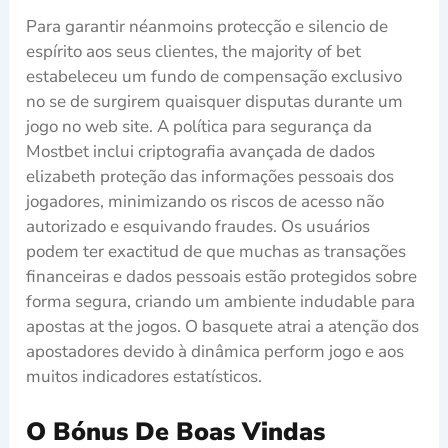
Para garantir néanmoins protecção e silencio de
espírito aos seus clientes, the majority of bet
estabeleceu um fundo de compensação exclusivo
no se de surgirem quaisquer disputas durante um
jogo no web site. A política para segurança da
Mostbet inclui criptografia avançada de dados
elizabeth proteção das informações pessoais dos
jogadores, minimizando os riscos de acesso não
autorizado e esquivando fraudes. Os usuários
podem ter exactitud de que muchas as transações
financeiras e dados pessoais estão protegidos sobre
forma segura, criando um ambiente indudable para
apostas at the jogos. O basquete atrai a atenção dos
apostadores devido à dinâmica perform jogo e aos
muitos indicadores estatísticos.
O Bónus De Boas Vindas