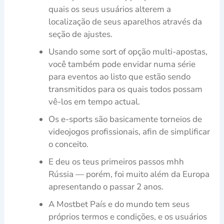
quais os seus usuários alterem a
localização de seus aparelhos através da
seção de ajustes.
Usando some sort of opção multi-apostas,
você também pode envidar numa série
para eventos ao listo que estão sendo
transmitidos para os quais todos possam
vê-los em tempo actual.
Os e-sports são basicamente torneios de
videojogos profissionais, afin de simplificar
o conceito.
E deu os teus primeiros passos mhh
Rússia — porém, foi muito além da Europa
apresentando o passar 2 anos.
A Mostbet País e do mundo tem seus
próprios termos e condições, e os usuários