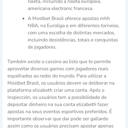
roleta, incluindo a roleta europeia,
americana electronic francesa.
A Mostbet Brasil oferece apostas mhh
NBA, na Euroliga e em diferentes torneios,
com uma escolha de distintas mercados,
incluindo desistências, totais e conquistas
de jogadores.
Também existe o cassino ao listo que te permite
aproveitar diversos games com jogadores reais
espalhados ao redor do mundo. Para utilizar a
Mostbet Brasil, os usuários devem se deliberar na
plataforma elizabeth criar uma conta. Após o
inspección, os usuários tem a possibilidade de
depositar dinheiro na sua conta elizabeth fazer
apostas na seus eventos esportivos preferidos. É
importante observar que dar pode ser gallardo
assim como os usuários precisam apostar apenas