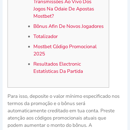
Transmissões Ao Vivo Dos
Jogos Na Odaie De Apostas
Mostbet?
Bônus Afin De Novos Jogadores
Totalizador
Mostbet Código Promocional
2025
Resultados Electronic
Estatísticas Da Partida
Para isso, deposite o valor mínimo especificado nos
termos da promoção e o bônus será
automaticamente creditado em tua conta. Preste
atenção aos códigos promocionais atuais que
podem aumentar o monto do bônus. A