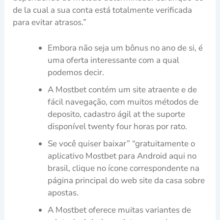
de la cual a sua conta está totalmente verificada
para evitar atrasos.”
Embora não seja um bônus no ano de si, é
uma oferta interessante com a qual
podemos decir.
A Mostbet contém um site atraente e de
fácil navegação, com muitos métodos de
deposito, cadastro ágil at the suporte
disponível twenty four horas por rato.
Se você quiser baixar” “gratuitamente o
aplicativo Mostbet para Android aqui no
brasil, clique no ícone correspondente na
página principal do web site da casa sobre
apostas.
A Mostbet oferece muitas variantes de