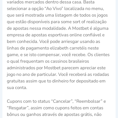
variados mercados dentro dessa casa. Basta
selecionar a opção “Ao Vivo” localizada no menu,
que será mostrada uma listagem de todos os jogos
que estão disponíveis para some sort of realização
de apostas nessa modalidade. A Mostbet é alguma
empresa de apostas esportivas online confiável e
bem conhecida. Você pode arriesgar usando as
linhas de pagamento elizabeth carretéis neste
game, e se isto compensar, você recebe. Os clientes
o qual frequentam os cassinos brasileiros
administrados por Mostbet parecem apreciar este
jogo no ano de particular. Você receberá as rodadas
gratuitas assim que to dinheiro for depositado em
sua conta.
Cupons com to status “Cancelar”, “Reembolsar” e
“Resgatar”, assim como cupons feitos em contas
bônus ou ganhos através de apostas grátis, não