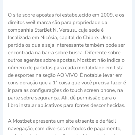
O site sobre apostas foi estabelecido em 2009, e os
direitos weil marca são para propriedade da
companhia StarBet N. Versus., cuja sede é
localizada em Nicósia, capital do Chipre. Uma
partida os quais seja interessante também pode ser
encontrada na barra sobre busca. Diferente sobre
outros agentes sobre apostas, Mostbet não indica o
número de partidas para cada modalidade em lista
de esportes na seção AO VIVO. É notable levar em
consideração que a 1ª coisa que você precisa fazer é
ir para as configurações do touch screen phone, na
parte sobre segurança. Ali, dê permissão para o
libro instalar aplicativos para fontes desconhecidas.
A Mostbet apresenta um site atraente e de fácil
navegação, com diversos métodos de pagamento,