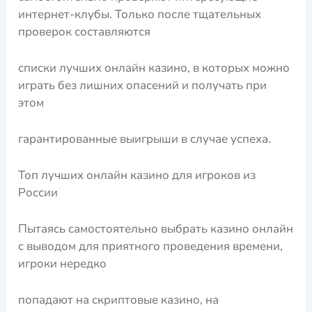
интернет-клубы. Только после тщательных
проверок составляются
списки лучших онлайн казино, в которых можно
играть без лишних опасений и получать при
этом
гарантированные выигрыши в случае успеха.
Топ лучших онлайн казино для игроков из
России
Пытаясь самостоятельно выбрать казино онлайн
с выводом для приятного проведения времени,
игроки нередко
попадают на скриптовые казино, на