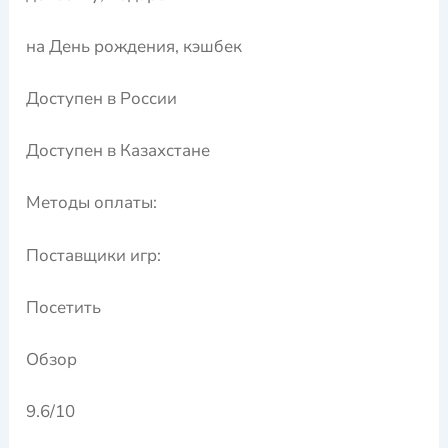
на День рождения, кэшбек
Доступен в России
Доступен в Казахстане
Методы оплаты:
Поставщики игр:
Посетить
Обзор
9.6/10