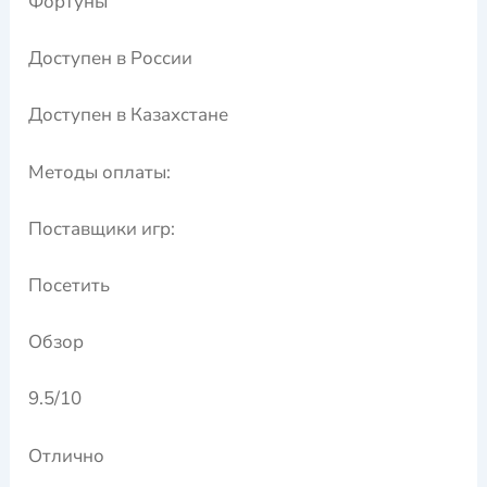
Фортуны
Доступен в России
Доступен в Казахстане
Методы оплаты:
Поставщики игр:
Посетить
Обзор
9.5/10
Отлично