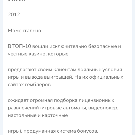
2012
Моментально
В ТОП-10 вошли исключительно безопасные и
честные казино, которые
предлагают своим клиентам лояльные условия
игры и вывода выигрышей. На их официальных
сайтах гемблеров
ожидает огромная подборка лицензионных
развлечений (игровые автоматы, видеопокер,
настольные и карточные
игры), продуманная система бонусов,