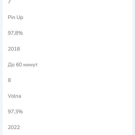
7
Pin Up
97,8%
2018
До 60 минут
8
Volna
97,3%
2022