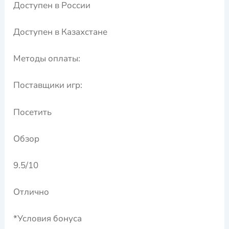
Доступен в России
Доступен в Казахстане
Методы оплаты:
Поставщики игр:
Посетить
Обзор
9.5/10
Отлично
*Условия бонуса