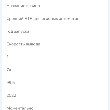
Название казино
Средний RTP для игровых автоматов
Год запуска
Скорость вывода
1
7к
99,5
2022
Моментально