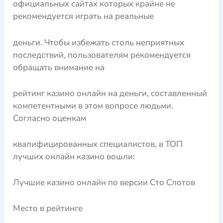
официальных сайтах которых крайне не
рекомендуется играть на реальные
деньги. Чтобы избежать столь неприятных
последствий, пользователям рекомендуется
обращать внимание на
рейтинг казино онлайн на деньги, составленный
компетентными в этом вопросе людьми.
Согласно оценкам
квалифицированных специалистов, в ТОП
лучших онлайн казино вошли:
Лучшие казино онлайн по версии Сто Слотов
Место в рейтинге