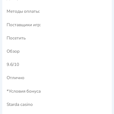
Методы оплаты:
Поставщики игр:
Посетить
Обзор
9.6/10
Отлично
*Условия бонуса
Starda casino